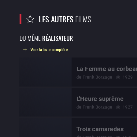
LES AUTRES
FILMS
DU MÊME
RÉALISATEUR
Voir la liste complète
La Femme au corbea
de
Frank Borzage
1929
L'Heure suprême
de
Frank Borzage
1927
Trois camarades