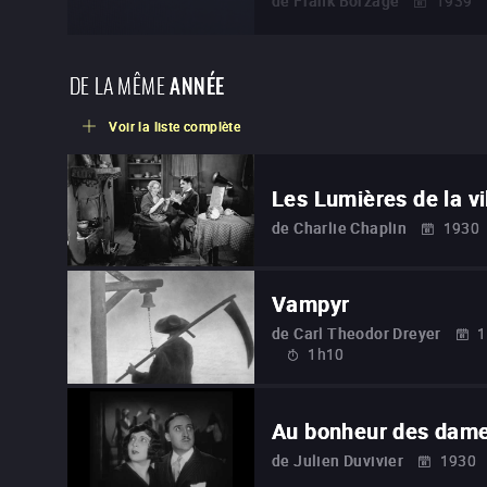
de
Frank Borzage
1939
DE LA MÊME
ANNÉE
Voir la liste complète
Les Lumières de la vi
de
Charlie Chaplin
1930
Vampyr
de
Carl Theodor Dreyer
1
1h10
Au bonheur des dam
de
Julien Duvivier
1930