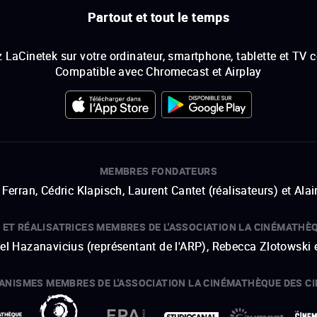
Partout et tout le temps
 LaCinetek sur votre ordinateur, smartphone, tablette et TV 
Compatible avec Chromecast et Airplay
MEMBRES FONDATEURS
Ferran, Cédric Klapisch, Laurent Cantet (
réalisateurs
)
et
Alai
 ET RÉALISATRICES MEMBRES DE L'ASSOCIATION LA CINÉMATHÈ
hel Hazanavicius (représentant de l'ARP), Rebecca Zlotowski 
ANISMES MEMBRES DE L'ASSOCIATION LA CINÉMATHÈQUE DES C
ouvre une nouvelle fenêtre
Lien externe
ouvre une nouvelle fenêtre
Lien externe
ouvre une nouvelle fenêtre
Lien externe
ouvre une nouvelle fenêtre
Lien externe