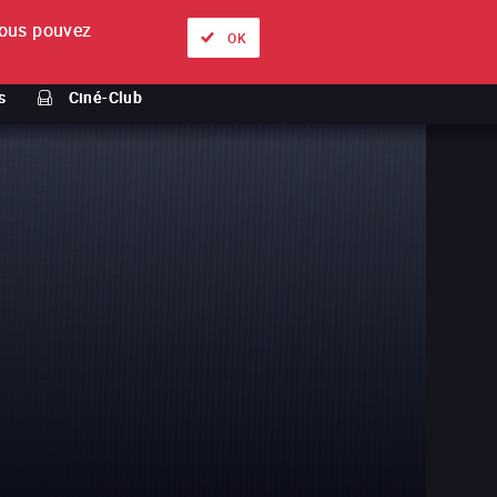
ous pouvez
À propos
Nos offres
Se connecter
FR
OK
s
Ciné-Club