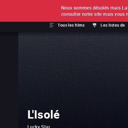
Nous sommes désolés mais LaCi
À L'UNITÉ
ABONNEMEN
consulter notre site mais vous 
Tous les films
Les listes de
L'Isolé
Lucky Star