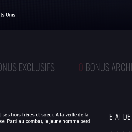
ats-Unis
ONUS EXCLUSIFS
0
BONUS ARCH
ETAT DE
es trois frères et soeur. A la veille de la
use. Parti au combat, le jeune homme perd