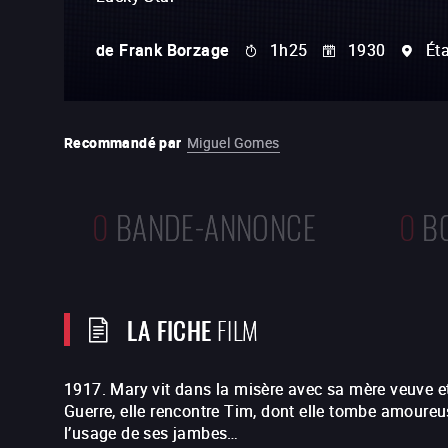
de
Frank Borzage
1h25
1930
Ét
Recommandé par
Miguel Gomes
0
BANDE-ANNONCE
0
B
LA FICHE
FILM
1917. Mary vit dans la misère avec sa mère veuve et s
Guerre, elle rencontre Tim, dont elle tombe amoure
l’usage de ses jambes…