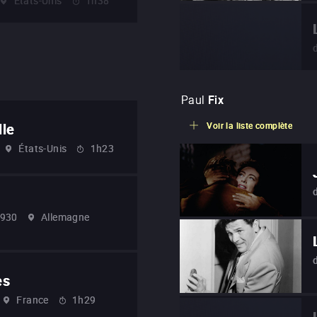
États-Unis
1h38
Paul
Fix
lle
Voir la liste complète
États-Unis
1h23
930
Allemagne
es
France
1h29