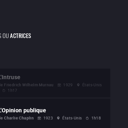
S OU
ACTRICES
L'Intruse
de
Friedrich Wilhelm Murnau
1929
États-Unis
1h17
L'Opinion publique
de
Charlie Chaplin
1923
États-Unis
1h18