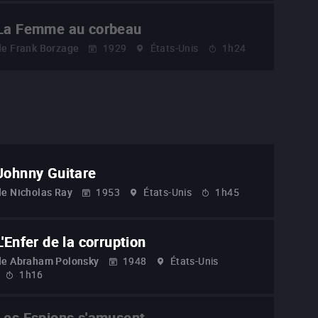
La Femme au corbeau
de
Frank Borzage
1929
États-Unis
1h24
Johnny Guitare
de
Nicholas Ray
1953
États-Unis
1h45
L'Enfer de la corruption
de
Abraham Polonsky
1948
États-Unis
1h16
Les Espions s'amusent