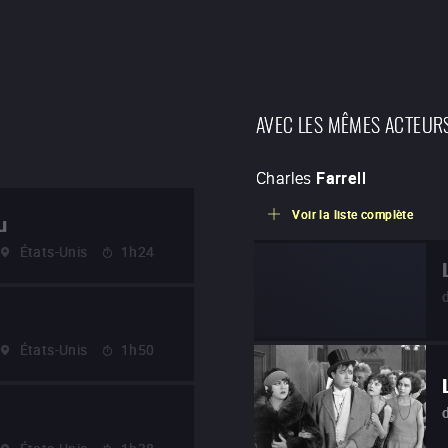
AVEC LES MÊMES ACTEUR
Charles
Farrell
Voir la liste complète
u
États-Unis
1h24
États-Unis
1h50