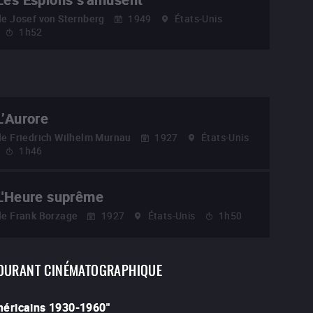
de
Josef von Sternberg
1949
États-Unis
1h52
L’Aurore
de
Friedrich Wilhelm Murnau
1927
États-Unis
1h46
L'Heure suprême
de
Frank Borzage
1927
États-Unis
1h50
OURANT CINÉMATOGRAPHIQUE
américains 1930-1960
"