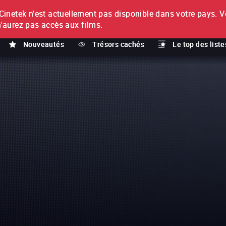
netek n'est actuellement pas disponible dans votre pays.
V
T
n'aurez pas accès aux films.
Nouveautés
Trésors cachés
Le top des liste