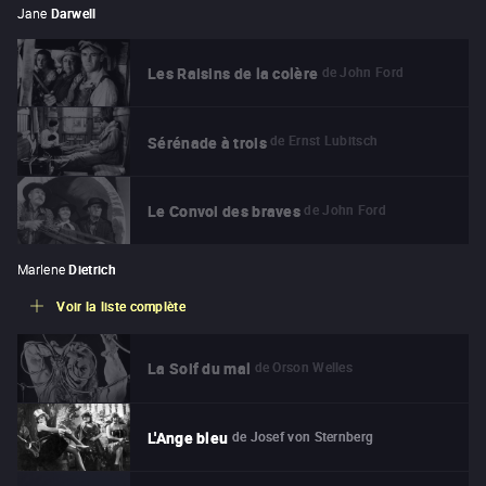
Jane
Darwell
de
John Ford
Les Raisins de la colère
de
Ernst Lubitsch
Sérénade à trois
de
John Ford
Le Convoi des braves
Marlene
Dietrich
Voir la liste complète
de
Orson Welles
La Soif du mal
de
Josef von Sternberg
L'Ange bleu