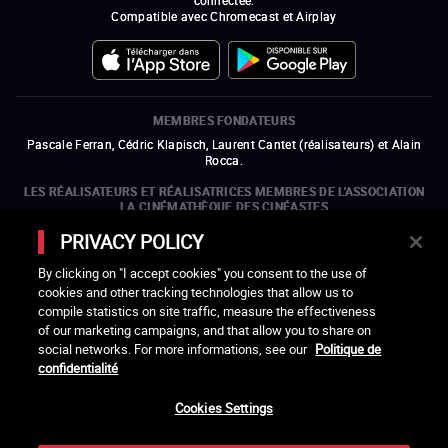
Compatible avec Chromecast et Airplay
MEMBRES FONDATEURS
Pascale Ferran, Cédric Klapisch, Laurent Cantet (
réalisateurs
)
et
Alain
Rocca.
LES RÉALISATEURS ET RÉALISATRICES MEMBRES DE L'ASSOCIATION
LA CINÉMATHÈQUE DES CINÉASTES
Olivier Assayas, Bertrand Bonello, Michel Hazanavicius (représentant de
PRIVACY POLICY
l'ARP), Rebecca Zlotowski et Mikael Buch (représentant de la SRF)
By clicking on "I accept cookies" you consent to the use of
LES ORGANISMES MEMBRES DE L'ASSOCIATION LA CINÉMATHÈQUE
cookies and other tracking technologies that allow us to
DES CINÉASTES
compile statistics on site traffic, measure the effectiveness
ouvre une nouvelle fenêtre
Lien externe
ouvre une nouvelle fenêtre
Lien externe
ouvre une nouvelle fenêtre
Lien externe
ouvre une nouvelle fenêtre
Lien externe
of our marketing campaigns, and that allow you to share on
ouvre une nouvelle fenêtre
Lien externe
ouvre une nouvelle fenêtre
Lien externe
ouvre une nouvelle fenêtre
Lien externe
social networks. For more informations, see our
Politique de
ouvre une nouvelle fenêtre
Lien externe
ouvre une nouvelle fenêtre
Lien externe
ouvre une nouvelle fenêtre
Lien externe
ouvre une nouvelle fenêtre
Lien externe
ouvre une nouvelle fenêtre
Lien externe
confidentialité
ouvre une nouvelle fenêtre
Lien externe
ouvre une nouvelle fenêtre
Lien externe
Cookies Settings
LACINETEK EST SOUTENUE PAR
ouvre une nouvelle fenêtre
Lien externe
ouvre une nouvelle fenêtre
Lien externe
ouvre une nouvelle fenêtre
Lien externe
ouvre une nouvelle fenêtre
Lien externe