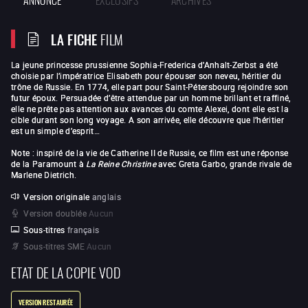
LA FICHE
FILM
La jeune princesse prussienne Sophia-Frederica d'Anhalt-Zerbst a été
choisie par l’impératrice Elisabeth pour épouser son neveu, héritier du
trône de Russie. En 1774, elle part pour Saint-Pétersbourg rejoindre son
futur époux. Persuadée d’être attendue par un homme brillant et raffiné,
elle ne prête pas attention aux avances du comte Alexei, dont elle est la
cible durant son long voyage. A son arrivée, elle découvre que l’héritier
est un simple d’esprit…
Note : inspiré de la vie de Catherine II de Russie, ce film est une réponse
de la Paramount à
La Reine Christine
avec Greta Garbo, grande rivale de
Marlene Dietrich.
Version originale
anglais
Version doublée
Aucun
Sous-titres
français
Sous-titres SME
Aucun
ETAT DE LA COPIE VOD
VERSION RESTAURÉE