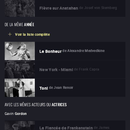
de
Josef von Sternberg
Fièvre sur Anatahan
DE LA MÊME
ANNÉE
Voir la liste complète
de
Alexandre Medvedkine
Le Bonheur
de
Frank Capra
New York - Miami
de
Jean Renoir
Toni
AVEC LES MÊMES ACTEURS OU
ACTRICES
Gavin
Gordon
de
James
La Fiancée de Frankenstein