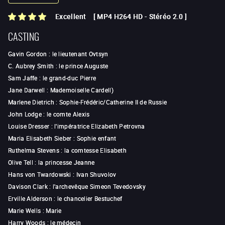
Excellent
[
MP4 H264 HD
-
Stéréo 2.0
]
CASTING
Gavin Gordon
:
le lieutenant Ovtsyn
C. Aubrey Smith
:
le prince Auguste
Sam Jaffe
:
le grand-duc Pierre
Jane Darwell
:
Mademoiselle Cardell)
Marlene Dietrich
:
Sophie-Frédéric/Catherine II de Russie
John Lodge
:
le comte Alexis
Louise Dresser
:
l'impératrice Elizabeth Petrovna
Maria Elisabeth Sieber
:
Sophie enfant
Ruthelma Stevens
:
la comtesse Elisabeth
Olive Tell
:
la princesse Jeanne
Hans von Twardowski
:
Ivan Shuvolov
Davison Clark
:
l'archevêque Simeon Tevedovsky
Erville Alderson
:
le chancelier Bestuchef
Marie Wells
:
Marie
Harry Woods
:
le médecin