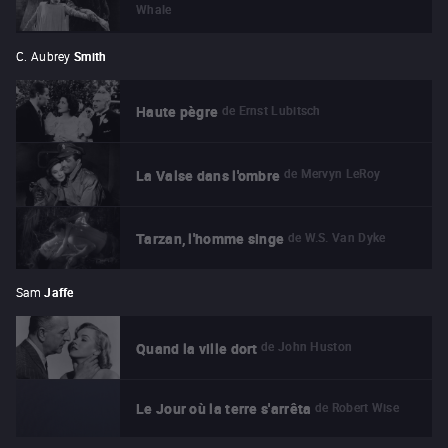
Whale
C. Aubrey
Smith
de
Ernst Lubitsch
Haute pègre
de
Mervyn LeRoy
La Valse dans l'ombre
de
W.S. Van Dyke
Tarzan, l'homme singe
Sam
Jaffe
de
John Huston
Quand la ville dort
de
Robert Wise
Le Jour où la terre s'arrêta