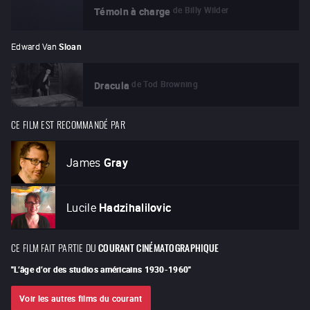
de
Billy Wilder
Témoin à charge
Edward Van
Sloan
de
Tod Browning
Dracula
CE FILM EST RECOMMANDÉ PAR
James
Gray
Lucile
Hadzihalilovic
CE FILM FAIT PARTIE DU
COURANT CINÉMATOGRAPHIQUE
"
L’âge d’or des studios américains 1930-1960
"
Voir les autres films du courant