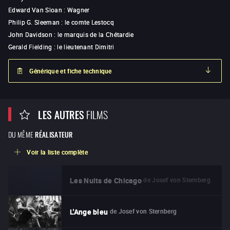
Edward Van Sloan
:
Wagner
Philip G. Sleeman
:
le comte Lestocq
John Davidson
:
le marquis de la Chétardie
Gerald Fielding
:
le lieutenant Dimitri
Générique et fiche technique
LES AUTRES
FILMS
DU MÊME
RÉALISATEUR
Voir la liste complète
de
Josef von Sternberg
Les Nuits de Chicago
de
Josef von Sternberg
L'Ange bleu