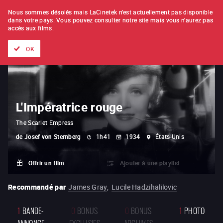
À L'UNITÉ
ABONNEMENT
Nous sommes désolés mais LaCinetek n'est actuellement pas disponible
dans votre pays.
Vous pouvez consulter notre site mais vous n'aurez pas
accès aux films.
Tous les films
Les listes de
Nouveautés
Trésors cachés
OK
L'Impératrice rouge
The Scarlet Empress
de
Josef von Sternberg
1h41
1934
États-Unis
Offrir un film
Ajouter à une playlist
Recommandé par
James Gray
,
Lucile Hadzihalilovic
1
BANDE-
0
BONUS
0
BONUS
1
PHOTO
ANNONCE
EXCLUSIFS
ARCHIVES