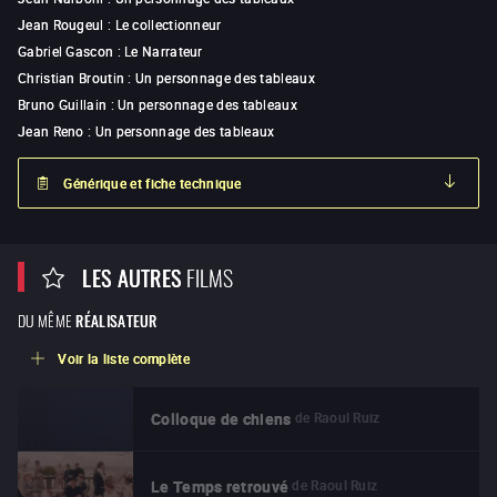
Jean Rougeul
:
Le collectionneur
Gabriel Gascon
:
Le Narrateur
Christian Broutin
:
Un personnage des tableaux
Bruno Guillain
:
Un personnage des tableaux
Jean Reno
:
Un personnage des tableaux
Générique et fiche technique
LES AUTRES
FILMS
DU MÊME
RÉALISATEUR
Voir la liste complète
de
Raoul Ruiz
Colloque de chiens
de
Raoul Ruiz
Le Temps retrouvé