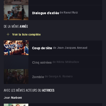
de
Raoul Ruiz
Dialogue d'exilés
DE LA MÊME
ANNÉE
Voir la liste complète
de
Jean-Jacques Annaud
Coup de tête
de
Nikita Mikhalkov
Cinq soirées
de
George A. Romero
Zombie
AVEC LES MÊMES ACTEURS OU
ACTRICES
Jean
Narboni