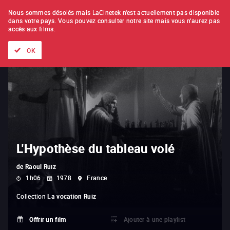
À L'UNITÉ
ABONNEMENT
Nous sommes désolés mais LaCinetek n'est actuellement pas disponible
dans votre pays.
Vous pouvez consulter notre site mais vous n'aurez pas
accès aux films.
Tous les films
Les listes de
Nouveautés
Trésors cachés
OK
L'Hypothèse du tableau volé
de
Raoul Ruiz
1h06
1978
France
Collection
La vocation Ruiz
Offrir un film
Ajouter à une playlist