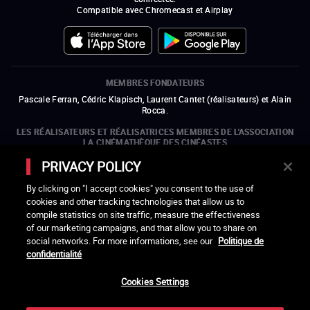
Compatible avec Chromecast et Airplay
MEMBRES FONDATEURS
Pascale Ferran, Cédric Klapisch, Laurent Cantet (
réalisateurs
)
et
Alain
Rocca.
LES RÉALISATEURS ET RÉALISATRICES MEMBRES DE L'ASSOCIATION
LA CINÉMATHÈQUE DES CINÉASTES
Olivier Assayas, Bertrand Bonello, Michel Hazanavicius (représentant de
PRIVACY POLICY
l'ARP), Rebecca Zlotowski et Mikael Buch (représentant de la SRF)
By clicking on "I accept cookies" you consent to the use of
LES ORGANISMES MEMBRES DE L'ASSOCIATION LA CINÉMATHÈQUE
cookies and other tracking technologies that allow us to
DES CINÉASTES
compile statistics on site traffic, measure the effectiveness
ouvre une nouvelle fenêtre
Lien externe
ouvre une nouvelle fenêtre
Lien externe
ouvre une nouvelle fenêtre
Lien externe
ouvre une nouvelle fenêtre
Lien externe
of our marketing campaigns, and that allow you to share on
ouvre une nouvelle fenêtre
Lien externe
ouvre une nouvelle fenêtre
Lien externe
ouvre une nouvelle fenêtre
Lien externe
social networks. For more informations, see our
Politique de
ouvre une nouvelle fenêtre
Lien externe
ouvre une nouvelle fenêtre
Lien externe
ouvre une nouvelle fenêtre
Lien externe
ouvre une nouvelle fenêtre
Lien externe
ouvre une nouvelle fenêtre
Lien externe
confidentialité
ouvre une nouvelle fenêtre
Lien externe
ouvre une nouvelle fenêtre
Lien externe
Cookies Settings
LACINETEK EST SOUTENUE PAR
ouvre une nouvelle fenêtre
Lien externe
ouvre une nouvelle fenêtre
Lien externe
ouvre une nouvelle fenêtre
Lien externe
ouvre une nouvelle fenêtre
Lien externe