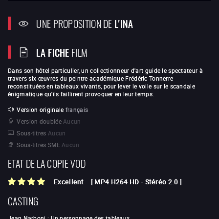
UNE PROPOSITION DE
L'INA
LA FICHE
FILM
Dans son hôtel particulier, un collectionneur d'art guide le spectateur à
travers six œuvres du peintre académique Frédéric Tonnerre
reconstituées en tableaux vivants, pour lever le voile sur le scandale
énigmatique qu'ils faillirent provoquer en leur temps.
Version originale
français
Version doublée
Aucun
Sous-titres
Aucun
Sous-titres SME
Aucun
ETAT DE LA COPIE VOD
Excellent
[
MP4 H264 HD
-
Stéréo 2.0
]
CASTING
Jean Narboni
:
Un personnage des tableaux