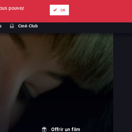
ous pouvez
À propos
Nos offres
Se connecter
FR
OK
s
Ciné-Club
Offrir un film