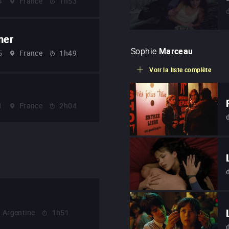
4
France
1h53
mer
Sophie
Marceau
5
France
1h49
Voir la liste complète
1
France
2h04
Argentine
1h51