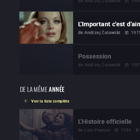
de
Andrzej Żuławski
198
L'Important c'est d'ai
de
Andrzej Żuławski
197
Possession
de
Andrzej Żuławski
198
DE LA MÊME
ANNÉE
Voir la liste complète
L'Histoire officielle
de
Luis Puenzo
1984