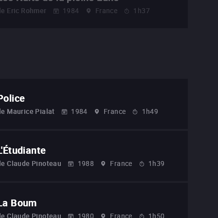
de
Eric Rohmer
1984
France
1h37
Police
de
Maurice Pialat
1984
France
1h49
L'Étudiante
de
Claude Pinoteau
1988
France
1h39
La Boum
de
Claude Pinoteau
1980
France
1h50