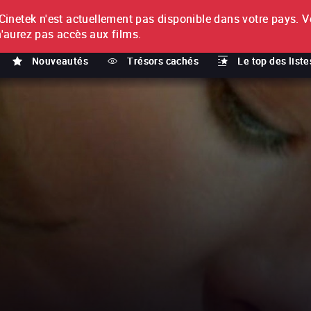
netek n'est actuellement pas disponible dans votre pays.
V
T
n'aurez pas accès aux films.
Nouveautés
Trésors cachés
Le top des liste