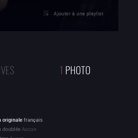
Ajouter à une playlist
IVES
1
PHOTO
 originale
français
n doublée
Aucun