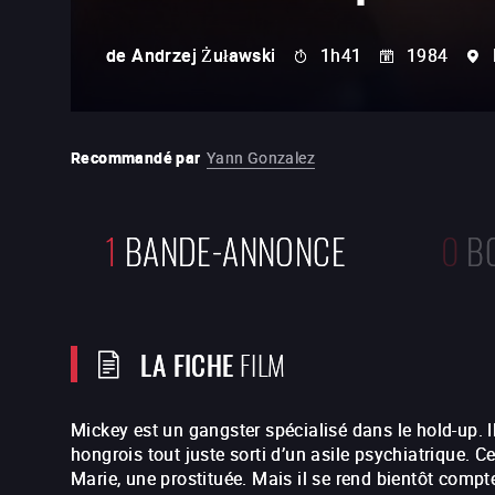
de
Andrzej Żuławski
1h41
1984
Recommandé par
Yann Gonzalez
1
BANDE-ANNONCE
0
B
LA FICHE
FILM
Mickey est un gangster spécialisé dans le hold-up. Il
hongrois tout juste sorti d’un asile psychiatrique. 
Marie, une prostituée. Mais il se rend bientôt compt