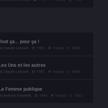
Tout ça… pour ça !
de
Claude Lelouch
1993
France
2h00
Les Uns et les autres
de
Claude Lelouch
1981
France
3h04
La Femme publique
de
Andrzej Żuławski
1984
France
1h53