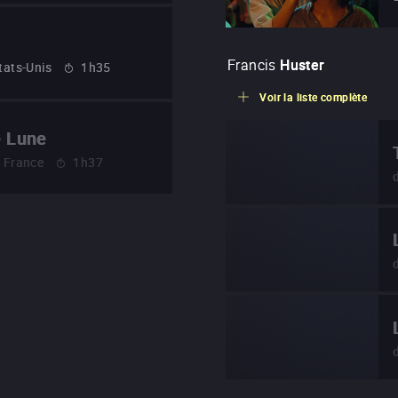
Francis
Huster
tats-Unis
1h35
Voir la liste complète
e Lune
France
1h37