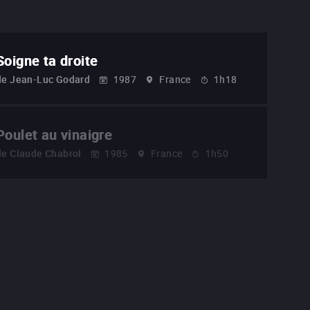
Soigne ta droite
de
Jean-Luc Godard
1987
France
1h18
Poulet au vinaigre
de
Claude Chabrol
1985
France
1h50