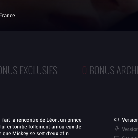
France
ONUS EXCLUSIFS
0
BONUS ARCH
 fait la rencontre de Léon, un prince
Version
Celui-ci tombe follement amoureux de
Versio
e que Mickey se sert d’eux afin