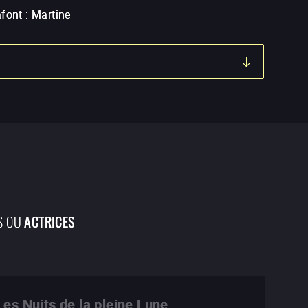
afont
:
Martine
S OU
ACTRICES
Les Nuits de la pleine Lune