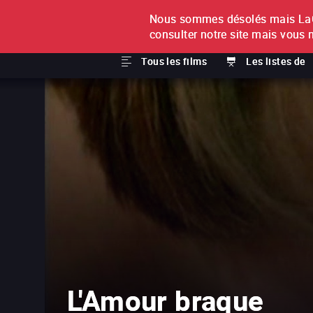
Nous sommes désolés mais LaCi
À L'UNITÉ
ABONNEMEN
consulter notre site mais vous 
Tous les films
Les listes de
L'Amour braque