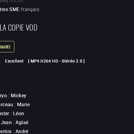
tres
Aucun
itres SME
français
 LA COPIE VOD
STAURÉE
Excellent
[
MP4 H264 HD
-
Stéréo 2.0
]
G
ryo
:
Mickey
arceau
:
Marie
uster
:
Léon
e Jean
:
Aglaé
ertini
:
André