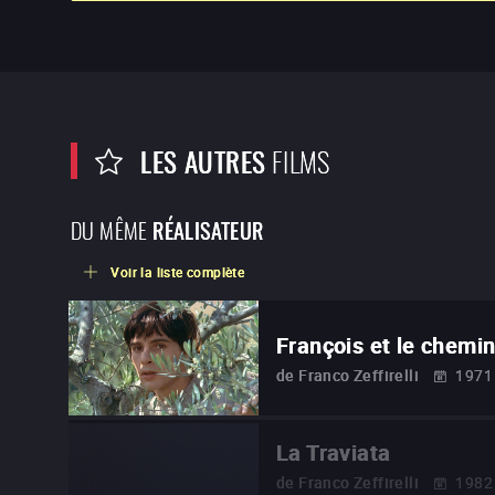
LES AUTRES
FILMS
DU MÊME
RÉALISATEUR
Voir la liste complète
François et le chemin
de
Franco Zeffirelli
1971
La Traviata
de
Franco Zeffirelli
1982