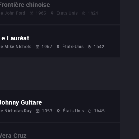
Frontière chinoise
de
John Ford
1965
États-Unis
1h24
Le Lauréat
de
Mike Nichols
1967
États-Unis
1h42
Johnny Guitare
de
Nicholas Ray
1953
États-Unis
1h45
Vera Cruz