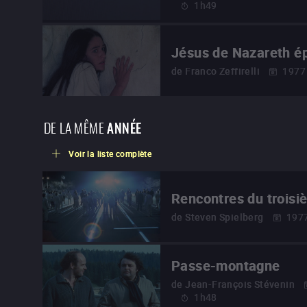
1h49
Jésus de Nazareth é
de
Franco Zeffirelli
1977
DE LA MÊME
ANNÉE
Voir la liste complète
Rencontres du troisi
de
Steven Spielberg
197
Passe-montagne
de
Jean-François Stévenin
1h48