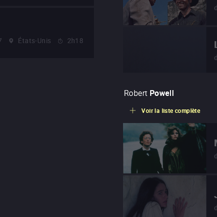
7
États-Unis
2h18
Robert
Powell
Voir la liste complète