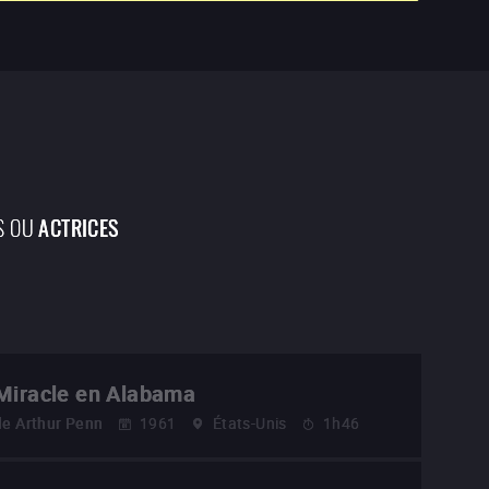
S OU
ACTRICES
Miracle en Alabama
de
Arthur Penn
1961
États-Unis
1h46