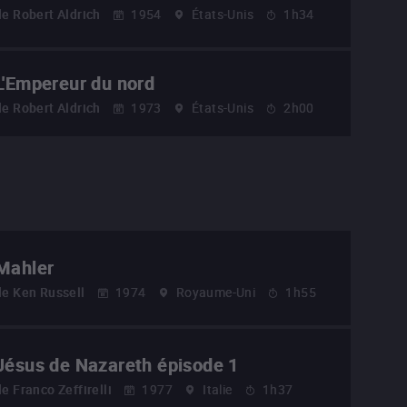
de
Robert Aldrich
1954
États-Unis
1h34
L'Empereur du nord
de
Robert Aldrich
1973
États-Unis
2h00
Mahler
de
Ken Russell
1974
Royaume-Uni
1h55
Jésus de Nazareth épisode 1
de
Franco Zeffirelli
1977
Italie
1h37