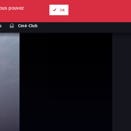
ous pouvez
À propos
Nos offres
Se connecter
FR
OK
s
Ciné-Club