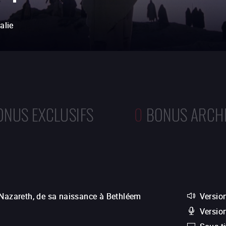
talie
ONUS EXCLUSIFS
0
BONUS ARCH
 Nazareth, de sa naissance à Bethléem
Version
Versio