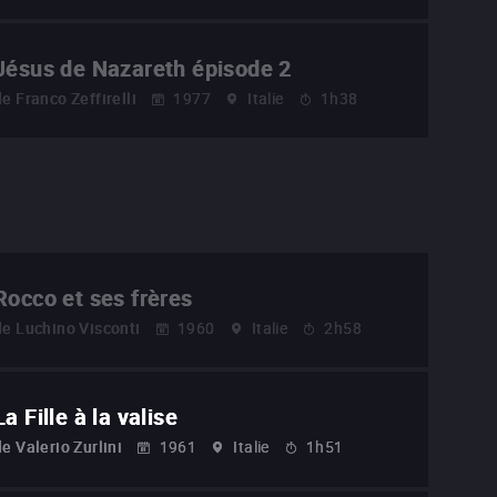
Jésus de Nazareth épisode 2
de
Franco Zeffirelli
1977
Italie
1h38
Rocco et ses frères
de
Luchino Visconti
1960
Italie
2h58
La Fille à la valise
de
Valerio Zurlini
1961
Italie
1h51