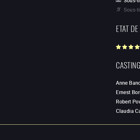
Sous-ti
Sous-t
ETAT DE
CASTIN
Anne Banc
Ernest Bo
Robert Po
Claudia C