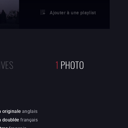
Ajouter à une playlist
IVES
1
PHOTO
 originale
anglais
n doublée
français