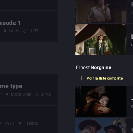
pisode 1
Italie
1h37
Ernest
Borgnine
Voir la liste complète
ème type
7
États-Unis
2h12
1977
France