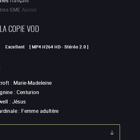
tres
français
itres SME
Aucun
 LA COPIE VOD
Excellent
[
MP4 H264 HD
-
Stéréo 2.0
]
G
roft
:
Marie-Madeleine
rgnine
:
Centurion
well
:
Jésus
ardinale
:
Femme adultère