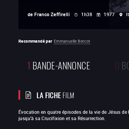
de
Franco Zeffirelli
1h38
1977
I
Recommandé par
Emmanuelle Bercot
1
BANDE-ANNONCE
0
B
LA FICHE
FILM
Évocation en quatre épisodes de la vie de Jésus de
jusqu’à sa Crucifixion et sa Résurrection.