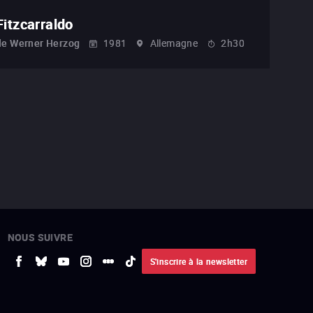
Fitzcarraldo
de
Werner Herzog
1981
Allemagne
2h30
NOUS SUIVRE
S'inscrire à la newsletter