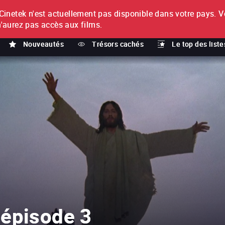
netek n'est actuellement pas disponible dans votre pays.
V
T
n'aurez pas accès aux films.
Nouveautés
Trésors cachés
Le top des liste
 épisode 3