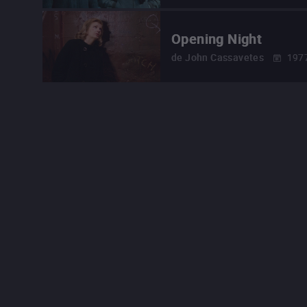
Opening Night
de
John Cassavetes
197