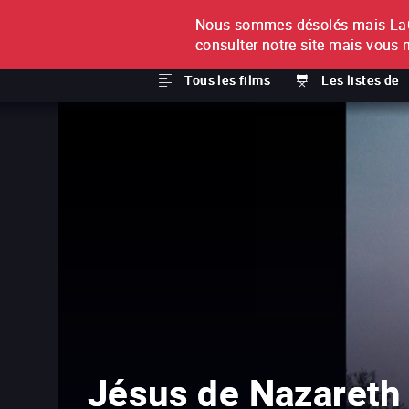
Nous sommes désolés mais LaCi
À L'UNITÉ
ABONNEMEN
consulter notre site mais vous 
Tous les films
Les listes de
Jésus de Nazareth