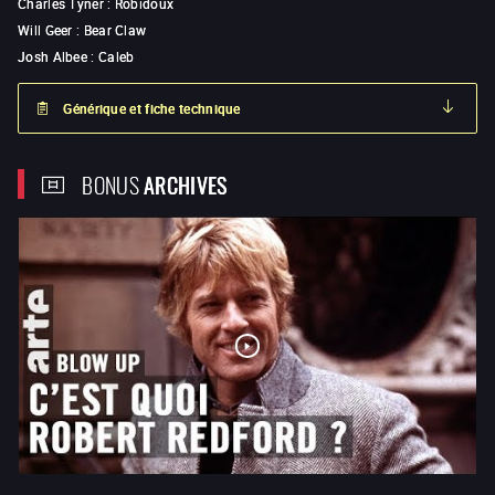
Charles Tyner
:
Robidoux
Will Geer
:
Bear Claw
Josh Albee
:
Caleb
Générique et fiche technique
BONUS
ARCHIVES