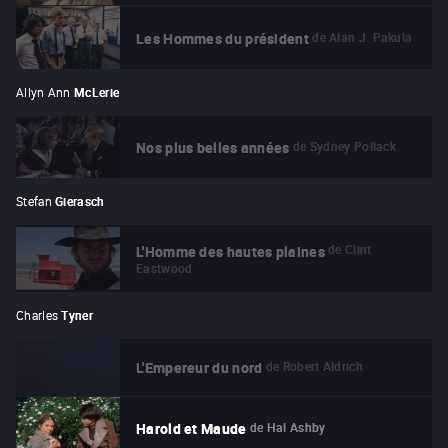
de
Alan J. Pakula
Les Hommes du président
Allyn Ann
McLerie
de
Sydney Pollack
Nos plus belles années
Stefan
Gierasch
de
Clint
L'Homme des hautes plaines
Eastwood
Charles
Tyner
de
Robert Aldrich
L'Empereur du nord
de
Hal Ashby
Harold et Maude