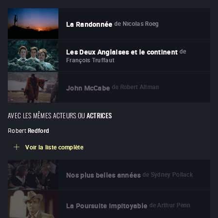
de
Nicolas Roeg
La Randonnée
de
Les Deux Anglaises et le continent
François Truffaut
de
Robert Altman
John McCabe
AVEC LES MÊMES ACTEURS OU
ACTRICES
Robert
Redford
Voir la liste complète
de
Sydney Pollack
Nos plus belles années
de
Arthur Penn
La Poursuite impitoyable