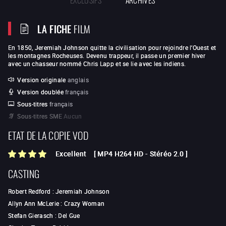
LA FICHE
FILM
En 1850, Jeremiah Johnson quitte la civilisation pour rejoindre l’Ouest et
les montagnes Rocheuses. Devenu trappeur, il passe un premier hiver
avec un chasseur nommé Chris Lapp et se lie avec les indiens.
Version originale
anglais
Version doublée
français
Sous-titres
français
Sous-titres SME
Aucun
ETAT DE LA COPIE VOD
Excellent
[
MP4 H264 HD
-
Stéréo 2.0
]
CASTING
Robert Redford
:
Jeremiah Johnson
Allyn Ann McLerie
:
Crazy Woman
Stefan Gierasch
:
Del Gue