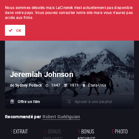
À L'UNITÉ
ABONNEMENT
Nous sommes désolés mais LaCinetek n'est actuellement pas disponible
dans votre pays.
Vous pouvez consulter notre site mais vous n'aurez pas
accès aux films.
Tous les films
Les listes de
Nouveautés
Trésors cachés
OK
Jeremiah Johnson
de
Sydney Pollack
1h47
1971
États-Unis
Offrir un film
Ajouter à une playlist
Recommandé par
Robert Guédiguian
1
EXTRAIT
0
BONUS
1
BONUS
1
PHOTO
EXCLUSIFS
ARCHIVES