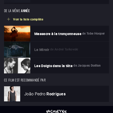
DE LA MÊME
ANNÉE
Voir la liste complète
de
Tobe Hooper
Massacre à la tronçonneuse
de
Andreï Tarkovski
Le Miroir
de
Jacques Doillon
Les Doigts dans la tête
CE FILM EST RECOMMANDÉ PAR
João Pedro
Rodrigues