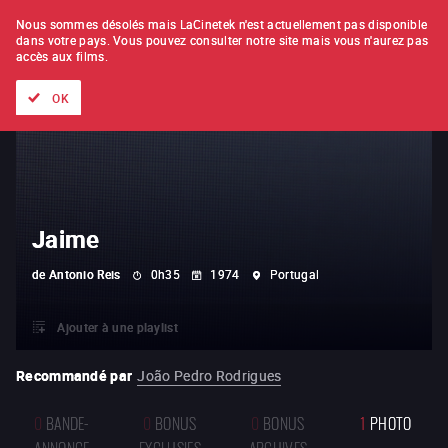
À L'UNITÉ
ABONNEMENT
Nous sommes désolés mais LaCinetek n'est actuellement pas disponible
dans votre pays.
Vous pouvez consulter notre site mais vous n'aurez pas
accès aux films.
Tous les films
Les listes de
Nouveautés
Trésors cachés
OK
Jaime
de
Antonio Reis
0h35
1974
Portugal
Ajouter à une playlist
Recommandé par
João Pedro Rodrigues
0
BANDE-
0
BONUS
0
BONUS
1
PHOTO
ANNONCE
EXCLUSIFS
ARCHIVES