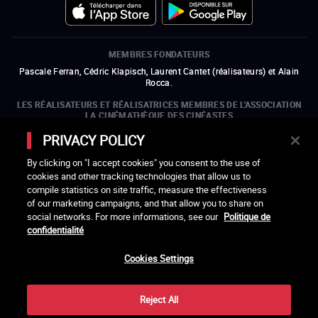
MEMBRES FONDATEURS
Pascale Ferran, Cédric Klapisch, Laurent Cantet (
réalisateurs
)
et
Alain
Rocca.
LES RÉALISATEURS ET RÉALISATRICES MEMBRES DE L'ASSOCIATION
LA CINÉMATHÈQUE DES CINÉASTES
Olivier Assayas, Bertrand Bonello, Michel Hazanavicius (représentant de
PRIVACY POLICY
l'ARP), Rebecca Zlotowski et Mikael Buch (représentant de la SRF)
By clicking on "I accept cookies" you consent to the use of
LES ORGANISMES MEMBRES DE L'ASSOCIATION LA CINÉMATHÈQUE
cookies and other tracking technologies that allow us to
DES CINÉASTES
compile statistics on site traffic, measure the effectiveness
ouvre une nouvelle fenêtre
Lien externe
ouvre une nouvelle fenêtre
Lien externe
ouvre une nouvelle fenêtre
Lien externe
ouvre une nouvelle fenêtre
Lien externe
of our marketing campaigns, and that allow you to share on
ouvre une nouvelle fenêtre
Lien externe
ouvre une nouvelle fenêtre
Lien externe
ouvre une nouvelle fenêtre
Lien externe
social networks. For more informations, see our
Politique de
ouvre une nouvelle fenêtre
Lien externe
ouvre une nouvelle fenêtre
Lien externe
ouvre une nouvelle fenêtre
Lien externe
ouvre une nouvelle fenêtre
Lien externe
ouvre une nouvelle fenêtre
Lien externe
confidentialité
ouvre une nouvelle fenêtre
Lien externe
ouvre une nouvelle fenêtre
Lien externe
Cookies Settings
LACINETEK EST SOUTENUE PAR
ouvre une nouvelle fenêtre
Lien externe
ouvre une nouvelle fenêtre
Lien externe
ouvre une nouvelle fenêtre
Lien externe
ouvre une nouvelle fenêtre
Lien externe
Reject All
REMERCIEMENTS - CRÉDITS