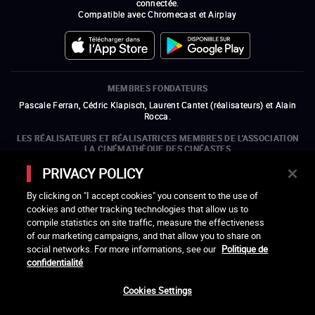
connectée.
Compatible avec Chromecast et Airplay
MEMBRES FONDATEURS
Pascale Ferran, Cédric Klapisch, Laurent Cantet (
réalisateurs
)
et
Alain
Rocca.
LES RÉALISATEURS ET RÉALISATRICES MEMBRES DE L'ASSOCIATION
LA CINÉMATHÈQUE DES CINÉASTES
Olivier Assayas, Bertrand Bonello, Michel Hazanavicius (représentant de
PRIVACY POLICY
l'ARP), Rebecca Zlotowski et Mikael Buch (représentant de la SRF)
By clicking on "I accept cookies" you consent to the use of
LES ORGANISMES MEMBRES DE L'ASSOCIATION LA CINÉMATHÈQUE
cookies and other tracking technologies that allow us to
DES CINÉASTES
compile statistics on site traffic, measure the effectiveness
ouvre une nouvelle fenêtre
Lien externe
ouvre une nouvelle fenêtre
Lien externe
ouvre une nouvelle fenêtre
Lien externe
ouvre une nouvelle fenêtre
Lien externe
of our marketing campaigns, and that allow you to share on
ouvre une nouvelle fenêtre
Lien externe
ouvre une nouvelle fenêtre
Lien externe
ouvre une nouvelle fenêtre
Lien externe
social networks. For more informations, see our
Politique de
ouvre une nouvelle fenêtre
Lien externe
ouvre une nouvelle fenêtre
Lien externe
ouvre une nouvelle fenêtre
Lien externe
ouvre une nouvelle fenêtre
Lien externe
ouvre une nouvelle fenêtre
Lien externe
confidentialité
ouvre une nouvelle fenêtre
Lien externe
ouvre une nouvelle fenêtre
Lien externe
Cookies Settings
LACINETEK EST SOUTENUE PAR
ouvre une nouvelle fenêtre
Lien externe
ouvre une nouvelle fenêtre
Lien externe