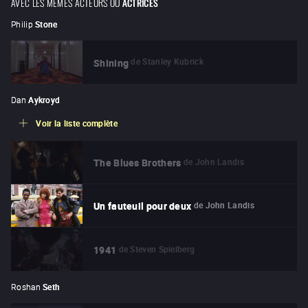
AVEC LES MÊMES ACTEURS OU
ACTRICES
Philip
Stone
de
Stanley Kubrick
Shining
Dan
Aykroyd
Voir la liste complète
de
John Landis
The Blues Brothers
de
John Landis
Un fauteuil pour deux
de
Steven Spielberg
1941
Roshan
Seth