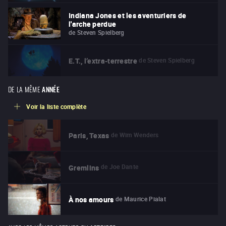
Indiana Jones et les aventuriers de
l'arche perdue
de
Steven Spielberg
de
Steven Spielberg
E.T., l’extra-terrestre
DE LA MÊME
ANNÉE
Voir la liste complète
de
Wim Wenders
Paris, Texas
de
Joe Dante
Gremlins
de
Maurice Pialat
À nos amours