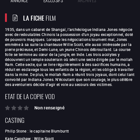
LA FICHE
FILM
1935, dans un cabaret de Shangaï, l’archéologue Indiana Jones négocie
avec de redoutables Chinois la possession d’un joyau exceptionnel, doté
de pouvoirs magiques. Lorsque les négociations tournent mal, Jones
emmène à sa suite la chanteuse Willie Scott, elle aussi intéressée par la
pierre précieuse, et Demi-Lune, un jeune Chinois débrouillard. La course
folle se termine au cœur de la jungle, en Inde. Les trois acolytes y
découvrent un temple souterrain où sévit une secte dirigée par le mollah
Ram. Cette secte, qui se livre régulièrement à des sacrifices humains, a
réduit en esclavage tous les enfants de la région, et les oblige à travailler
dans la mine. De plus, le mollah Ram a réunit trois joyaux, dont celui tant
convoité par Indiana Jones. N’écoutant que son courage, le plus célèbre
des aventuriers décide d’agir et vole au secours des victimes.
ETAT DE LA COPIE VOD
Non renseigné
CASTING
Philip Stone
:
le capitaine Blumburtt
Kate Capshaw
:
Willie Scott