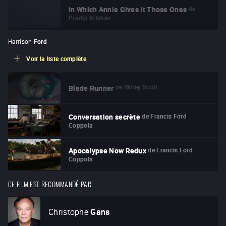
de
In Which Annie Gives It Those Ones
Pradip Krishen
Harrison
Ford
Voir la liste complète
de
Ridley Scott
Blade Runner
de
Francis Ford
Conversation secrète
Coppola
de
Francis Ford
Apocalypse Now Redux
Coppola
CE FILM EST RECOMMANDÉ PAR
Christophe
Gans