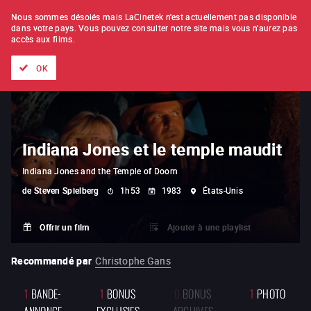
À L'UNITÉ
ABONNEMENT
Nous sommes désolés mais LaCinetek n'est actuellement pas disponible
dans votre pays.
Vous pouvez consulter notre site mais vous n'aurez pas
accès aux films.
Tous les films
Les listes de
Nouveautés
Trésors cachés
OK
Indiana Jones et le temple maudit
Indiana Jones and the Temple of Doom
de
Steven Spielberg
1h53
1983
États-Unis
Offrir un film
Ajouter à une playlist
Recommandé par
Christophe Gans
1
BANDE-
1
BONUS
0
BONUS
1
PHOTO
ANNONCE
EXCLUSIFS
ARCHIVES