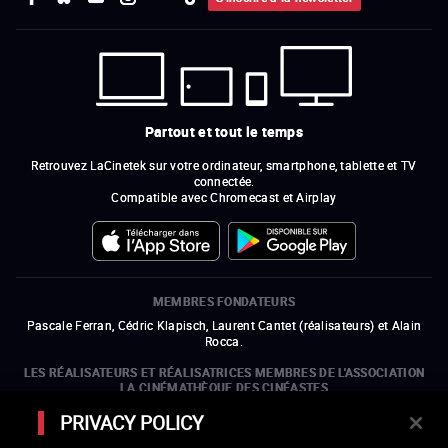
Partout et tout le temps
Retrouvez LaCinetek sur votre ordinateur, smartphone, tablette et TV
connectée.
Compatible avec Chromecast et Airplay
MEMBRES FONDATEURS
Pascale Ferran, Cédric Klapisch, Laurent Cantet (
réalisateurs
)
et
Alain
Rocca.
LES RÉALISATEURS ET RÉALISATRICES MEMBRES DE L'ASSOCIATION
LA CINÉMATHÈQUE DES CINÉASTES
Olivier Assayas, Bertrand Bonello, Michel Hazanavicius (représentant de
PRIVACY POLICY
l'ARP), Rebecca Zlotowski et Mikael Buch (représentant de la SRF)