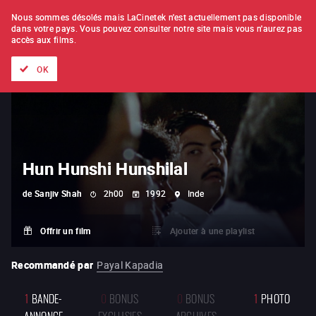
À L'UNITÉ
ABONNEMENT
Nous sommes désolés mais LaCinetek n'est actuellement pas disponible
dans votre pays.
Vous pouvez consulter notre site mais vous n'aurez pas
accès aux films.
Tous les films
Les listes de
Nouveautés
Trésors cachés
OK
Hun Hunshi Hunshilal
de
Sanjiv Shah
2h00
1992
Inde
Offrir un film
Ajouter à une playlist
Recommandé par
Payal Kapadia
1
BANDE-
0
BONUS
0
BONUS
1
PHOTO
ANNONCE
EXCLUSIFS
ARCHIVES