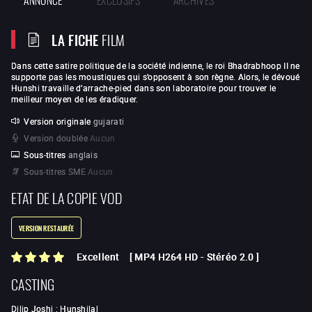
LA FICHE
FILM
Dans cette satire politique de la société indienne, le roi Bhadrabhoop II ne
supporte pas les moustiques qui s’opposent à son règne. Alors, le dévoué
Hunshi travaille d’arrache-pied dans son laboratoire pour trouver le
meilleur moyen de les éradiquer.
Version originale
gujarati
Version doublée
Aucun
Sous-titres
anglais
Sous-titres SME
Aucun
ETAT DE LA COPIE VOD
VERSION RESTAURÉE
Excellent
[
MP4 H264 HD
-
Stéréo 2.0
]
CASTING
Dilip Joshi
:
Hunshilal