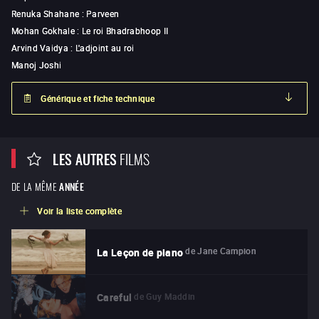
Renuka Shahane
:
Parveen
Mohan Gokhale
:
Le roi Bhadrabhoop II
Arvind Vaidya
:
L'adjoint au roi
Manoj Joshi
Générique et fiche technique
LES AUTRES
FILMS
DE LA MÊME
ANNÉE
Voir la liste complète
de
Jane Campion
La Leçon de piano
de
Guy Maddin
Careful