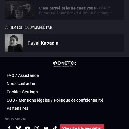
de
Rémy
C'est arrivé près de chez vous
Belvaux & André Bonzel & Benoît Poelvoorde
CE FILM EST RECOMMANDÉ PAR
Payal
Kapadia
FAQ / Assistance
Nous contacter
Cookies Settings
CGU / Mentions légales / Politique de confidentialité
Partenaires
NOUS SUIVRE
S'inscrire à la newsletter