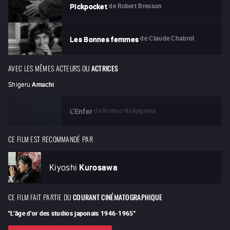
de
Robert Bresson
Pickpocket
de
Claude Chabrol
Les Bonnes femmes
AVEC LES MÊMES ACTEURS OU
ACTRICES
Shigeru
Amachi
de
Nobuo Nakagawa
L'Enfer
CE FILM EST RECOMMANDÉ PAR
Kiyoshi
Kurosawa
CE FILM FAIT PARTIE DU
COURANT CINÉMATOGRAPHIQUE
"
L’âge d’or des studios japonais 1946-1965
"