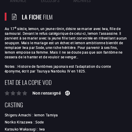
LA FICHE
FILM
e
Au 17
siècle, Iemon, un jeune rônin, désire se marier avec Iwa, fille de
samouraï. Devant le refus catégorique de celui-ci, Iemon l’assassine. Il
parvient à se marier avec la jeune fille tant convoitée en n’éveillant aucun
soupçon. Mais le mariage est un échec et Iemon ambitionne bientôt de
remplacer Iwa par Sode, une riche héritière. Pour parvenir à ses fins,
Iemon empoise sa femme. Mais il ne se doute pas que son fantôme ne
cessera de le hanter et de vouloir se venger…
Notes : Histoire de fantômes japonais est l’adaptation du conte
éponyme, écrit par Tsuruya Nanboku IV en 1825.
ETAT DE LA COPIE VOD
Non renseigné
CASTING
Shigeru Amachi
:
Iemon Tamiya
Noriko Kitazawa
:
Sode
Katsuko Wakasugi
:
Iwa