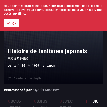
À L'UNITÉ
ABONNEMENT
Nous sommes désolés mais LaCinetek n'est actuellement pas disponible
dans votre pays.
Vous pouvez consulter notre site mais vous n'aurez pas
accès aux films.
Tous les films
Les listes de
Nouveautés
Trésors cachés
OK
Histoire de fantômes japonais
東海道四谷怪談
de
1h16
1959
Japon
Ajouter à une playlist
Recommandé par
Kiyoshi Kurosawa
0
BANDE-
0
BONUS
0
BONUS
1
PHOTO
ANNONCE
EXCLUSIFS
ARCHIVES