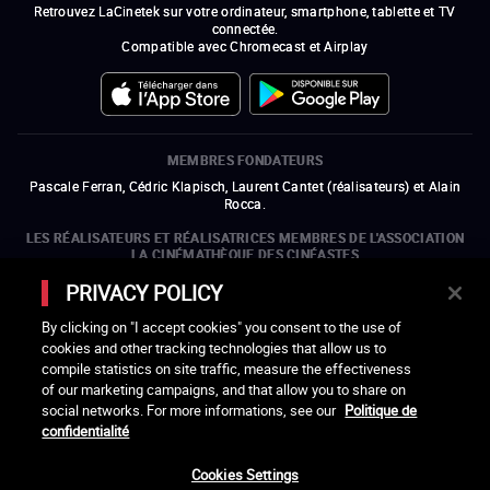
Retrouvez LaCinetek sur votre ordinateur, smartphone, tablette et TV
connectée.
Compatible avec Chromecast et Airplay
MEMBRES FONDATEURS
Pascale Ferran, Cédric Klapisch, Laurent Cantet (
réalisateurs
)
et
Alain
Rocca.
LES RÉALISATEURS ET RÉALISATRICES MEMBRES DE L'ASSOCIATION
LA CINÉMATHÈQUE DES CINÉASTES
Olivier Assayas, Bertrand Bonello, Michel Hazanavicius (représentant de
PRIVACY POLICY
l'ARP), Rebecca Zlotowski et Mikael Buch (représentant de la SRF)
By clicking on "I accept cookies" you consent to the use of
LES ORGANISMES MEMBRES DE L'ASSOCIATION LA CINÉMATHÈQUE
cookies and other tracking technologies that allow us to
DES CINÉASTES
compile statistics on site traffic, measure the effectiveness
ouvre une nouvelle fenêtre
Lien externe
ouvre une nouvelle fenêtre
Lien externe
ouvre une nouvelle fenêtre
Lien externe
ouvre une nouvelle fenêtre
Lien externe
of our marketing campaigns, and that allow you to share on
ouvre une nouvelle fenêtre
Lien externe
ouvre une nouvelle fenêtre
Lien externe
ouvre une nouvelle fenêtre
Lien externe
social networks. For more informations, see our
Politique de
ouvre une nouvelle fenêtre
Lien externe
ouvre une nouvelle fenêtre
Lien externe
ouvre une nouvelle fenêtre
Lien externe
ouvre une nouvelle fenêtre
Lien externe
ouvre une nouvelle fenêtre
Lien externe
confidentialité
ouvre une nouvelle fenêtre
Lien externe
ouvre une nouvelle fenêtre
Lien externe
Cookies Settings