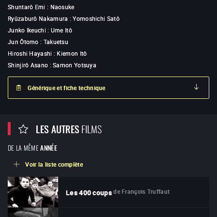
Shuntarô Emi
:
Naosuke
Ryûzaburô Nakamura
:
Yomoshichi Satô
Junko Ikeuchi
:
Ume Itô
Jun Ôtomo
:
Takuetsu
Hiroshi Hayashi
:
Kiemon Itô
Shinjirô Asano
:
Samon Yotsuya
Générique et fiche technique
LES AUTRES
FILMS
DE LA MÊME
ANNÉE
Voir la liste complète
de
François Truffaut
Les 400 coups