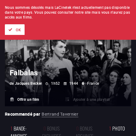
À L'UNITÉ
ABONNEMENT
Nous sommes désolés mais LaCinetek n'est actuellement pas disponible
dans votre pays.
Vous pouvez consulter notre site mais vous n'aurez pas
accès aux films.
Tous les films
Les listes de
Nouveautés
Trésors cachés
OK
Falbalas
de
Jacques Becker
1h52
1944
France
Offrir un film
Ajouter à une playlist
Recommandé par
Bertrand Tavernier
1
BANDE-
0
BONUS
0
BONUS
1
PHOTO
ANNONCE
EXCLUSIFS
ARCHIVES