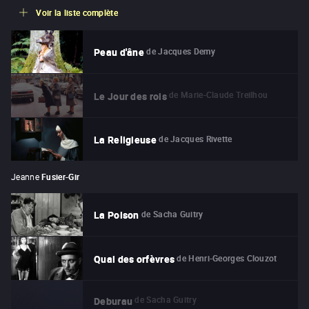
Voir la liste complète
de
Jacques Demy
Peau d'âne
de
Marie-Claude Treilhou
Le Jour des rois
de
Jacques Rivette
La Religieuse
Jeanne
Fusier-Gir
de
Sacha Guitry
La Poison
de
Henri-Georges Clouzot
Quai des orfèvres
de
Sacha Guitry
Deburau