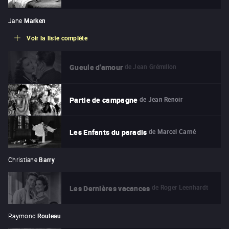
Jane
Marken
Voir la liste complète
de
Jean Grémillon
Gueule d'amour
de
Jean Renoir
Partie de campagne
de
Marcel Carné
Les Enfants du paradis
Christiane
Barry
de
Roger Leenhardt
Les Dernières vacances
Raymond
Rouleau