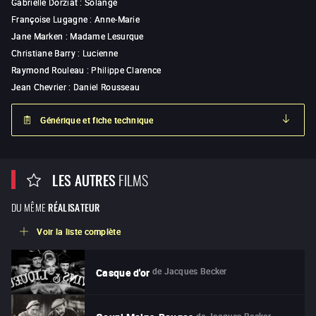
Gabrielle Dorziat
:
Solange
Françoise Lugagne
:
Anne-Marie
Jane Marken
:
Madame Lesurque
Christiane Barry
:
Lucienne
Raymond Rouleau
:
Philippe Clarence
Jean Chevrier
:
Daniel Rousseau
Générique et fiche technique
LES AUTRES
FILMS
DU MÊME
RÉALISATEUR
Voir la liste complète
de
Jacques Becker
Casque d'or
de
Jacques Becker