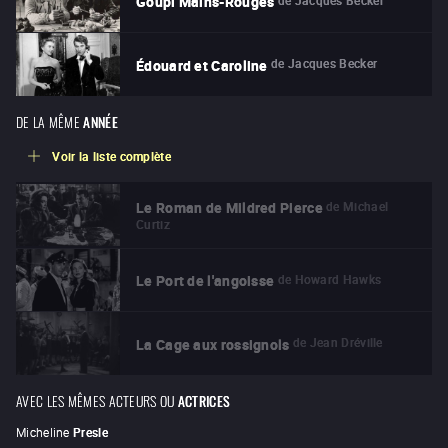
Goupi Mains-Rouges
de
Jacques Becker
Édouard et Caroline
DE LA MÊME
ANNÉE
Voir la liste complète
de
Michael
Le Roman de Mildred Pierce
Curtiz
de
Howard Hawks
Le Port de l'angoisse
de
Jean Dréville
La Cage aux rossignols
AVEC LES MÊMES ACTEURS OU
ACTRICES
Micheline
Presle