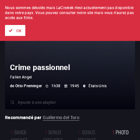
À L'UNITÉ
ABONNEMENT
Nous sommes désolés mais LaCinetek n'est actuellement pas disponible
dans votre pays.
Vous pouvez consulter notre site mais vous n'aurez pas
accès aux films.
Tous les films
Les listes de
Nouveautés
Trésors cachés
OK
Crime passionnel
Fallen Angel
de
Otto Preminger
1h38
1945
États-Unis
Ajouter à une playlist
Recommandé par
Guillermo del Toro
0
BANDE-
0
BONUS
0
BONUS
1
PHOTO
ANNONCE
EXCLUSIFS
ARCHIVES