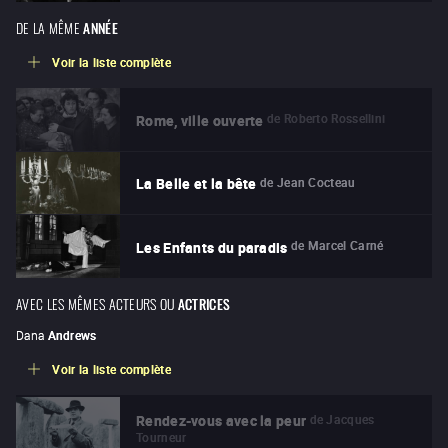
DE LA MÊME
ANNÉE
Voir la liste complète
de
Roberto Rossellini
Rome, ville ouverte
de
Jean Cocteau
La Belle et la bête
de
Marcel Carné
Les Enfants du paradis
AVEC LES MÊMES ACTEURS OU
ACTRICES
Dana
Andrews
Voir la liste complète
de
Jacques
Rendez-vous avec la peur
Tourneur