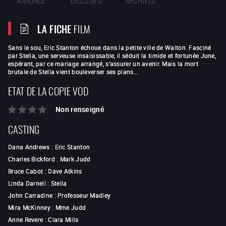
LA FICHE
FILM
Sans le sou, Eric Stanton échoue dans la petite ville de Walton. Fasciné
par Stella, une serveuse insaisissable, il séduit la timide et fortunée June,
espérant, par ce mariage arrangé, s’assurer un avenir. Mais la mort
brutale de Stella vient bouleverser ses plans…
ETAT DE LA COPIE VOD
Non renseigné
CASTING
Dana Andrews
:
Eric Stanton
Charles Bickford
:
Mark Judd
Bruce Cabot
:
Dave Atkins
Linda Darnell
:
Stella
John Carradine
:
Professeur Madley
Mira McKinney
:
Mme Judd
Anne Revere
:
Clara Mills