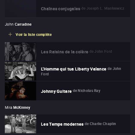
de
Joseph L. Mankiewicz
Chaînes conjugales
John
Carradine
Voir la liste complète
de
John Ford
Les Raisins de la colère
de
John
L'Homme qui tua Liberty Valance
Ford
de
Nicholas Ray
Johnny Guitare
Mira
McKinney
de
Charlie Chaplin
Les Temps modernes