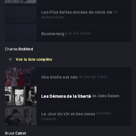
de
Les Plus belles années de notre vie
William Wyler
de
Elia Kazan
Boomerang !
Charles
Bickford
Voir la liste complète
de
George Cukor
Une étoile est née
de
Jules Dassin
Les Démons de la liberté
de
Blake
Le Jour du vin et des roses
Edwards
Bruce
Cabot