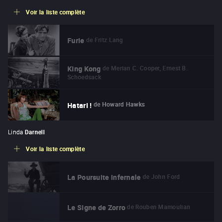
Voir la liste complète
de
Fritz Lang
Furie
de
Merian C. Cooper, Ernest B.
King Kong
Schoedsack
de
Howard Hawks
Hatari !
Linda
Darnell
Voir la liste complète
de
John Ford
La Poursuite infernale
de
Rouben Mamoulian
Le Signe de Zorro