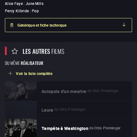
Alice Faye
:
June Mills
Percy Kilbride
:
Pop
Générique et fiche technique
LES AUTRES
FILMS
DU MÊME
RÉALISATEUR
Voir la liste complète
de
Otto Preminger
Autopsie d'un meurtre
de
Otto Preminger
Laura
de
Otto Preminger
Tempête à Washington