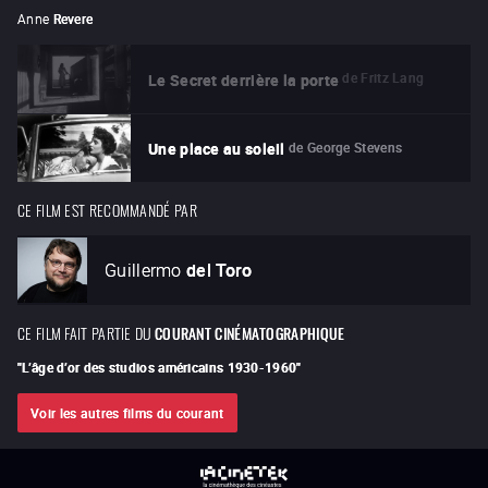
Anne
Revere
de
Fritz Lang
Le Secret derrière la porte
de
George Stevens
Une place au soleil
CE FILM EST RECOMMANDÉ PAR
Guillermo
del Toro
CE FILM FAIT PARTIE DU
COURANT CINÉMATOGRAPHIQUE
"
L’âge d’or des studios américains 1930-1960
"
Voir les autres films du courant