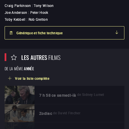
Craig Parkinson
:
Tony Wilson
Joe Anderson
:
Peter Hook
Toby Kebbell
:
Rob Gretton
Générique et fiche technique
LES AUTRES
FILMS
DE LA MÊME
ANNÉE
Voir la liste complète
de
Sidney Lumet
7 h 58 ce samedi-là
de
David Fincher
Zodiac