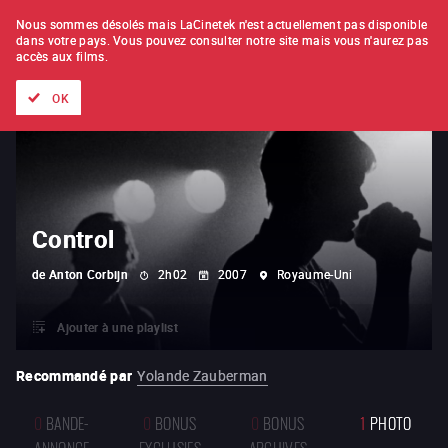
À L'UNITÉ
ABONNEMENT
Nous sommes désolés mais LaCinetek n'est actuellement pas disponible
dans votre pays.
Vous pouvez consulter notre site mais vous n'aurez pas
accès aux films.
Tous les films
Les listes de
Nouveautés
Trésors cachés
OK
Control
de
Anton Corbijn
2h02
2007
Royaume-Uni
Ajouter à une playlist
Recommandé par
Yolande Zauberman
0
BANDE-
0
BONUS
0
BONUS
1
PHOTO
ANNONCE
EXCLUSIFS
ARCHIVES