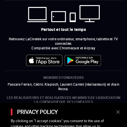
Partout et tout le temps
Retrouvez LaCinetek sur votre ordinateur, smartphone, tablette et TV
connectée.
Compatible avec Chromecast et Airplay
MEMBRES FONDATEURS
Pascale Ferran, Cédric Klapisch, Laurent Cantet (
réalisateurs
)
et
Alain
Rocca.
LES RÉALISATEURS ET RÉALISATRICES MEMBRES DE L'ASSOCIATION
LA CINÉMATHÈQUE DES CINÉASTES
Olivier Assayas, Bertrand Bonello, Michel Hazanavicius (représentant de
PRIVACY POLICY
l'ARP), Rebecca Zlotowski et Mikael Buch (représentant de la SRF)
By clicking on "I accept cookies" you consent to the use of
LES ORGANISMES MEMBRES DE L'ASSOCIATION LA CINÉMATHÈQUE
cookies and other tracking technologies that allow us to
DES CINÉASTES