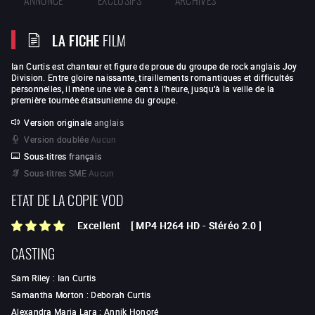
LA FICHE
FILM
Ian Curtis est chanteur et figure de proue du groupe de rock anglais Joy
Division. Entre gloire naissante, tiraillements romantiques et difficultés
personnelles, il mène une vie à cent à l’heure, jusqu’à la veille de la
première tournée étatsunienne du groupe.
Version originale
anglais
Version doublée
Aucun
Sous-titres
français
Sous-titres SME
Aucun
ETAT DE LA COPIE VOD
Excellent
[
MP4 H264 HD
-
Stéréo 2.0
]
CASTING
Sam Riley
:
Ian Curtis
Samantha Morton
:
Deborah Curtis
Alexandra Maria Lara
:
Annik Honoré