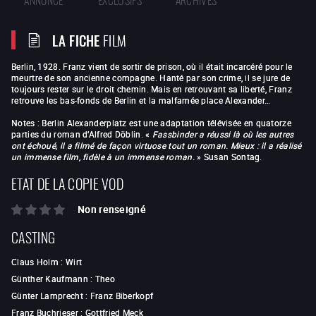
LA FICHE
FILM
Berlin, 1928. Franz vient de sortir de prison, où il était incarcéré pour le
meurtre de son ancienne compagne. Hanté par son crime, il se jure de
toujours rester sur le droit chemin. Mais en retrouvant sa liberté, Franz
retrouve les bas-fonds de Berlin et la malfamée place Alexander…
Notes : Berlin Alexanderplatz est une adaptation télévisée en quatorze
parties du roman d’Alfred Döblin. «
Fassbinder a réussi là où les autres
ont échoué, il a filmé de façon virtuose tout un roman. Mieux : il a réalisé
un immense film, fidèle à un immense roman.
» Susan Sontag.
ETAT DE LA COPIE VOD
Non renseigné
CASTING
Claus Holm
:
Wirt
Günther Kaufmann
:
Theo
Günter Lamprecht
:
Franz Biberkopf
Franz Buchrieser
:
Gottfried Meck