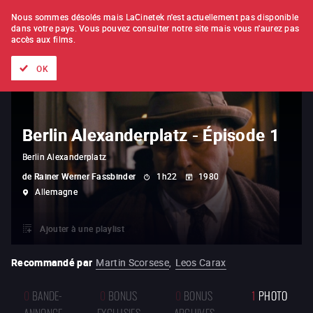
À L'UNITÉ
ABONNEMENT
Nous sommes désolés mais LaCinetek n'est actuellement pas disponible
dans votre pays.
Vous pouvez consulter notre site mais vous n'aurez pas
accès aux films.
Tous les films
Les listes de
Nouveautés
Trésors cachés
OK
Berlin Alexanderplatz - Épisode 1
Berlin Alexanderplatz
de
Rainer Werner Fassbinder
1h22
1980
Allemagne
Ajouter à une playlist
Recommandé par
Martin Scorsese
,
Leos Carax
0
BANDE-
0
BONUS
0
BONUS
1
PHOTO
ANNONCE
EXCLUSIFS
ARCHIVES