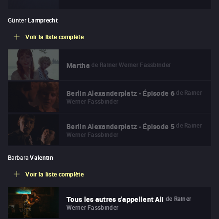
Günter
Lamprecht
Voir la liste complète
de
Rainer Werner Fassbinder
Martha
de
Rainer
Berlin Alexanderplatz - Épisode 6
Werner Fassbinder
de
Rainer
Berlin Alexanderplatz - Épisode 5
Werner Fassbinder
Barbara
Valentin
Voir la liste complète
de
Rainer
Tous les autres s'appellent Ali
Werner Fassbinder