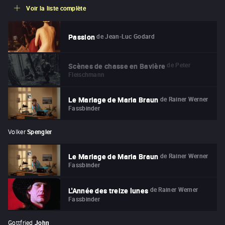
Voir la liste complète
de
Jean-Luc Godard
Passion
de
Peter
Scènes de chasse en Bavière
Fleischmann
de
Rainer Werner
Le Mariage de Maria Braun
Fassbinder
Volker
Spengler
de
Rainer Werner
Le Mariage de Maria Braun
Fassbinder
de
Rainer Werner
L'Année des treize lunes
Fassbinder
Gottfried
John