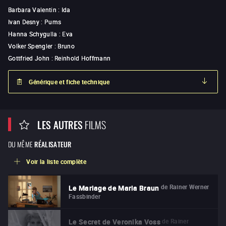
Barbara Valentin
:
Ida
Ivan Desny
:
Pums
Hanna Schygulla
:
Eva
Volker Spengler
:
Bruno
Gottfried John
:
Reinhold Hoffmann
Générique et fiche technique
LES AUTRES
FILMS
DU MÊME
RÉALISATEUR
Voir la liste complète
de
Rainer Werner
Le Mariage de Maria Braun
Fassbinder
de
Rainer
Le Secret de Veronika Voss