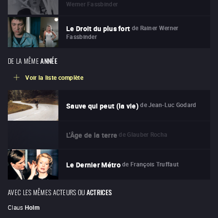
Werner Fassbinder
de
Rainer Werner
Le Droit du plus fort
Fassbinder
DE LA MÊME
ANNÉE
Voir la liste complète
de
Jean-Luc Godard
Sauve qui peut (la vie)
de
Glauber Rocha
L'Âge de la terre
de
François Truffaut
Le Dernier Métro
AVEC LES MÊMES ACTEURS OU
ACTRICES
Claus
Holm