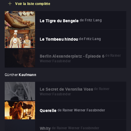
Voir la liste complète
de
Fritz Lang
Le Tigre du Bengale
de
Fritz Lang
Le Tombeau hindou
de
Rainer
Berlin Alexanderplatz - Épisode 6
Werner Fassbinder
Günther
Kaufmann
de
Rainer
Le Secret de Veronika Voss
Werner Fassbinder
de
Rainer Werner Fassbinder
Querelle
de
Rainer Werner Fassbinder
Whity