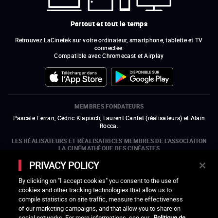
Partout et tout le temps
Retrouvez LaCinetek sur votre ordinateur, smartphone, tablette et TV
connectée.
Compatible avec Chromecast et Airplay
MEMBRES FONDATEURS
Pascale Ferran, Cédric Klapisch, Laurent Cantet (
réalisateurs
)
et
Alain
Rocca.
LES RÉALISATEURS ET RÉALISATRICES MEMBRES DE L'ASSOCIATION
LA CINÉMATHÈQUE DES CINÉASTES
Olivier Assayas, Bertrand Bonello, Michel Hazanavicius (représentant de
PRIVACY POLICY
l'ARP), Rebecca Zlotowski et Mikael Buch (représentant de la SRF)
By clicking on "I accept cookies" you consent to the use of
LES ORGANISMES MEMBRES DE L'ASSOCIATION LA CINÉMATHÈQUE
cookies and other tracking technologies that allow us to
DES CINÉASTES
compile statistics on site traffic, measure the effectiveness
ouvre une nouvelle fenêtre
Lien externe
ouvre une nouvelle fenêtre
Lien externe
ouvre une nouvelle fenêtre
Lien externe
ouvre une nouvelle fenêtre
Lien externe
of our marketing campaigns, and that allow you to share on
ouvre une nouvelle fenêtre
Lien externe
ouvre une nouvelle fenêtre
Lien externe
ouvre une nouvelle fenêtre
Lien externe
social networks. For more informations, see our
Politique de