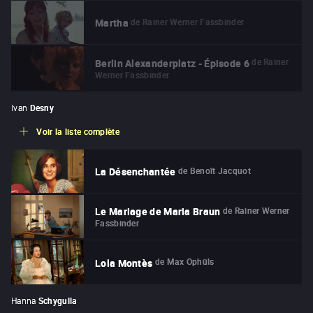
de
Rainer Werner Fassbinder
Martha
de
Rainer
Berlin Alexanderplatz - Épisode 6
Werner Fassbinder
Ivan
Desny
Voir la liste complète
de
Benoît Jacquot
La Désenchantée
de
Rainer Werner
Le Mariage de Maria Braun
Fassbinder
de
Max Ophüls
Lola Montès
Hanna
Schygulla