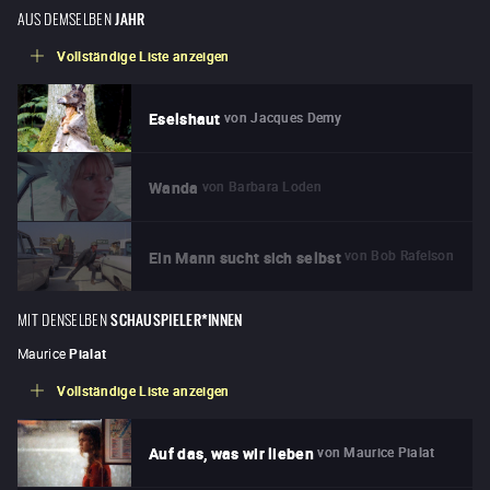
AUS DEMSELBEN
JAHR
Vollständige Liste anzeigen
von
Jacques Demy
Eselshaut
von
Barbara Loden
Wanda
von
Bob Rafelson
Ein Mann sucht sich selbst
MIT DENSELBEN
SCHAUSPIELER*INNEN
Maurice
Pialat
Vollständige Liste anzeigen
von
Maurice Pialat
Auf das, was wir lieben