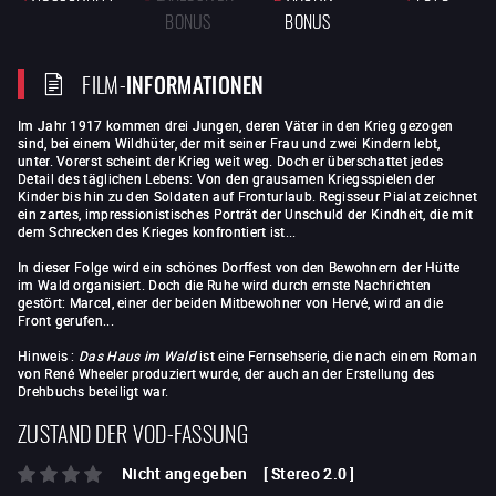
BONUS
BONUS
FILM-
INFORMATIONEN
Im Jahr 1917 kommen drei Jungen, deren Väter in den Krieg gezogen
sind, bei einem Wildhüter, der mit seiner Frau und zwei Kindern lebt,
unter. Vorerst scheint der Krieg weit weg. Doch er überschattet jedes
Detail des täglichen Lebens: Von den grausamen Kriegsspielen der
Kinder bis hin zu den Soldaten auf Fronturlaub. Regisseur Pialat zeichnet
ein zartes, impressionistisches Porträt der Unschuld der Kindheit, die mit
dem Schrecken des Krieges konfrontiert ist...
In dieser Folge wird ein schönes Dorffest von den Bewohnern der Hütte
im Wald organisiert. Doch die Ruhe wird durch ernste Nachrichten
gestört: Marcel, einer der beiden Mitbewohner von Hervé, wird an die
Front gerufen...
Hinweis :
Das Haus im Wald
ist eine Fernsehserie, die nach einem Roman
von René Wheeler produziert wurde, der auch an der Erstellung des
Drehbuchs beteiligt war.
ZUSTAND DER VOD-FASSUNG
Nicht angegeben
[
Stereo 2.0
]