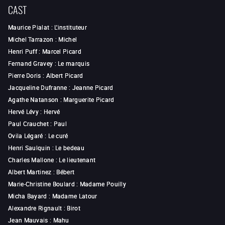
CAST
Maurice Pialat
:
L'instituteur
Michel Tarrazon
:
Michel
Henri Puff
:
Marcel Picard
Fernand Gravey
:
Le marquis
Pierre Doris
:
Albert Picard
Jacqueline Dufranne
:
Jeanne Picard
Agathe Natanson
:
Marguerite Picard
Hervé Lévy
:
Hervé
Paul Crauchet
:
Paul
Ovila Légaré
:
Le curé
Henri Saulquin
:
Le bedeau
Charles Mallone
:
Le lieutenant
Albert Martinez
:
Bébert
Marie-Christine Boulard
:
Madame Pouilly
Micha Bayard
:
Madame Latour
Alexandre Rignault
:
Birot
Jean Mauvais
:
Mahu