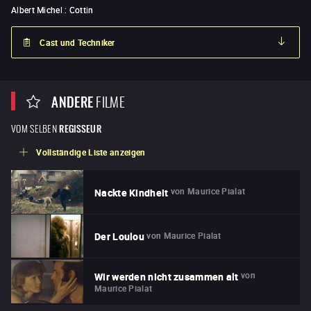
Albert Michel
:
Cottin
Cast und Techniker
ANDERE
FILME
VOM SELBEN
REGISSEUR
Vollständige Liste anzeigen
von
Maurice Pialat
Nackte Kindheit
von
Maurice Pialat
Der Loulou
von
Wir werden nicht zusammen alt
Maurice Pialat