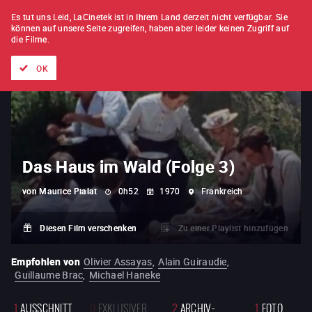
FILM FÜR FILM
ABONNEMENT
Es tut uns Leid, LaCinetek ist in Ihrem Land derzeit nicht verfügbar.
Sie
können auf unsere Seite zugreifen, haben aber leider keinen Zugriff auf
die Filme.
Alle Filme
Listen von
Neuheiten
Hidden Treasures
Topli
OK
Das Haus im Wald (Folge 3)
von
Maurice Pialat
0h52
1970
Frankreich
Diesen Film verschenken
Zu einer Playlist hinzufügen
Empfohlen von
Olivier Assayas
,
Alain Guiraudie
,
Guillaume Brac
,
Michael Haneke
1
AUSSCHNITT
0
EXKLUSIVER
2
ARCHIV-
1
FOTO