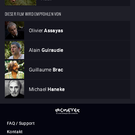
DIESER FILM WIRD EMPFOHLEN VON
Olivier
Assayas
Alain
Guiraudie
Guillaume
Brac
Michael
Haneke
FAQ / Support
Kontakt