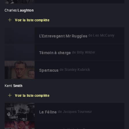
Charles
Laughton
Voir la liste complète
de
Leo McCarey
L'Extravagant Mr Ruggles
de
Billy Wilder
Témoin à charge
de
Stanley Kubrick
Spartacus
Kent
Smith
Voir la liste complète
de
Jacques Tourneur
La Féline