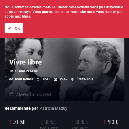
À L'UNITÉ
ABONNEMENT
Nous sommes désolés mais LaCinetek n'est actuellement pas disponible
dans votre pays.
Vous pouvez consulter notre site mais vous n'aurez pas
accès aux films.
Tous les films
Les listes de
Nouveautés
Trésors cachés
OK
Vivre libre
This Land Is Mine
de
Jean Renoir
1h43
1942
États-Unis
Ajouter à une playlist
Recommandé par
Patricia Mazuy
1
EXTRAIT
0
BONUS
0
BONUS
1
PHOTO
EXCLUSIFS
ARCHIVES