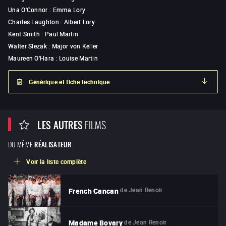
Una O'Connor
:
Emma Lory
Charles Laughton
:
Albert Lory
Kent Smith
:
Paul Martin
Walter Slezak
:
Major von Keller
Maureen O'Hara
:
Louise Martin
Générique et fiche technique
LES AUTRES
FILMS
DU MÊME
RÉALISATEUR
Voir la liste complète
de
Jean Renoir
French Cancan
de
Jean Renoir
Madame Bovary