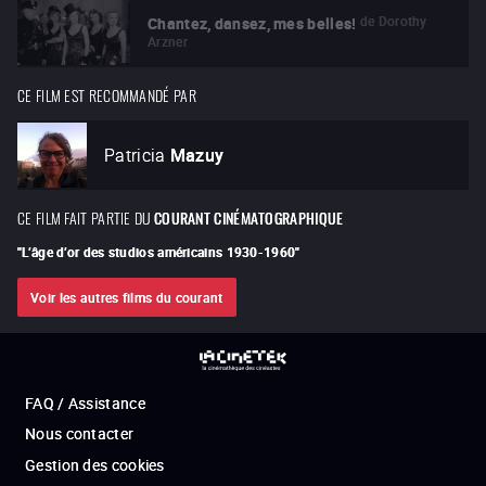
de
Dorothy
Chantez, dansez, mes belles!
Arzner
CE FILM EST RECOMMANDÉ PAR
Patricia
Mazuy
CE FILM FAIT PARTIE DU
COURANT CINÉMATOGRAPHIQUE
"
L’âge d’or des studios américains 1930-1960
"
Voir les autres films du courant
FAQ / Assistance
Nous contacter
Gestion des cookies