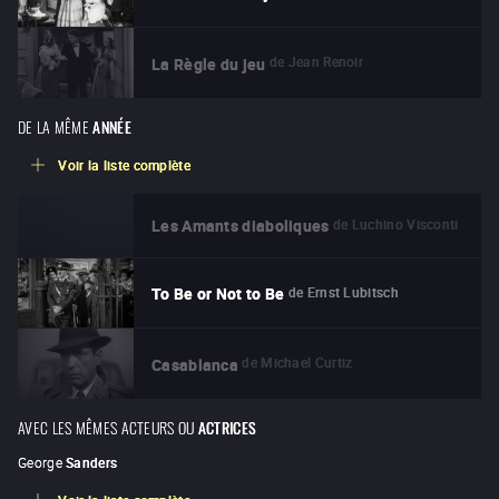
de
Jean Renoir
La Règle du jeu
DE LA MÊME
ANNÉE
Voir la liste complète
de
Luchino Visconti
Les Amants diaboliques
de
Ernst Lubitsch
To Be or Not to Be
de
Michael Curtiz
Casablanca
AVEC LES MÊMES ACTEURS OU
ACTRICES
George
Sanders