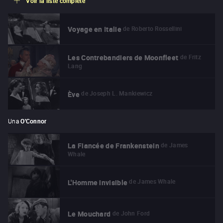
Voir la liste complète
de
Roberto Rossellini
Voyage en Italie
de
Fritz
Les Contrebandiers de Moonfleet
Lang
de
Joseph L. Mankiewicz
Ève
Una
O'Connor
de
James
La Fiancée de Frankenstein
Whale
de
James Whale
L'Homme invisible
de
John Ford
Le Mouchard