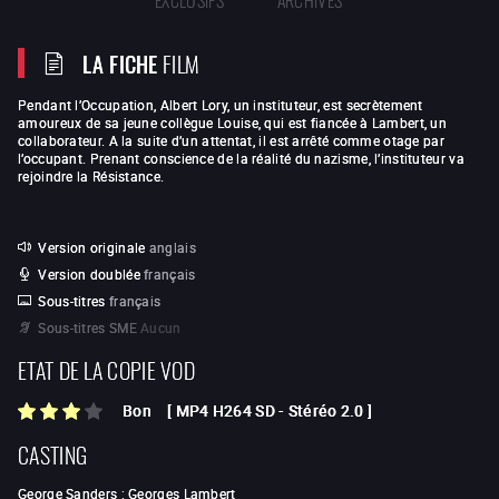
LA FICHE
FILM
Pendant l’Occupation, Albert Lory, un instituteur, est secrètement
amoureux de sa jeune collègue Louise, qui est fiancée à Lambert, un
collaborateur. A la suite d’un attentat, il est arrêté comme otage par
l’occupant. Prenant conscience de la réalité du nazisme, l’instituteur va
rejoindre la Résistance.
Version originale
anglais
Version doublée
français
Sous-titres
français
Sous-titres SME
Aucun
ETAT DE LA COPIE VOD
Bon
[
MP4 H264 SD
-
Stéréo 2.0
]
CASTING
George Sanders
:
Georges Lambert