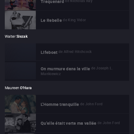
de
Nicholas Ray
Traquenard
de
King Vidor
Le Rebelle
Walter
Slezak
de
Alfred Hitchcock
Lifeboat
de
Joseph L.
On murmure dans la ville
Mankiewicz
Maureen
O'Hara
de
John Ford
L'Homme tranquille
de
John Ford
Qu'elle était verte ma vallée