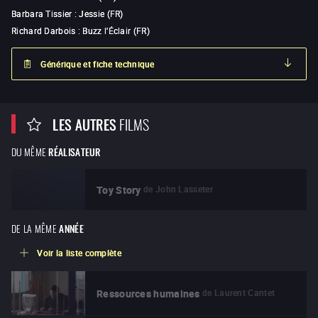
Barbara Tissier
:
Jessie (FR)
Richard Darbois
:
Buzz l'Éclair (FR)
Générique et fiche technique
LES AUTRES
FILMS
DU MÊME
RÉALISATEUR
de
John Lasseter
Toy Story
DE LA MÊME
ANNÉE
Voir la liste complète
de
Laurent Cantet
Ressources humaines