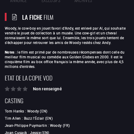
LA FICHE
FILM
Woody, le cow-boy en jouet favori d’Andy, est enlevé par Al, qui souhaite
vendre le jouet de collection à un musée. Une cow-girl et un cheval
connaissent le même sort que lui. Ensemble, les trois jouets tentent de
s’échapper pour retrouver les amis de Woody restés chez Andy.
Notes :
le film est primé par de nombreuses récompenses dont celle du
meilleur film musical ou comédie aux Golden Globes en 2000. Il est le
cinquième film au box office français la même année, avec plus de 4,5
millions d’entrées.
ETAT DE LA COPIE VOD
Non renseigné
CASTING
Tom Hanks
:
Woody (EN)
Tim Allen
:
Buzz l'Éclair (EN)
Jean-Philippe Puymartin
:
Woody (FR)
Joan Cusack
:
Jessie (EN)