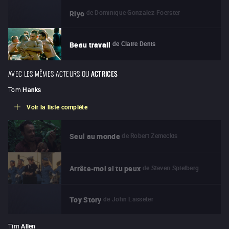
de
Dominique Gonzalez-Foerster
Riyo
de
Claire Denis
Beau travail
AVEC LES MÊMES ACTEURS OU
ACTRICES
Tom
Hanks
Voir la liste complète
de
Robert Zemeckis
Seul au monde
de
Steven Spielberg
Arrête-moi si tu peux
de
John Lasseter
Toy Story
Tim
Allen