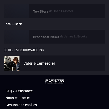
de
John Lasseter
Toy Story
Joan
Cusack
de
James L. Brooks
Broadcast News
CE FILM EST RECOMMANDÉ PAR
Valérie
Lemercier
FAQ / Assistance
Nous contacter
Gestion des cookies