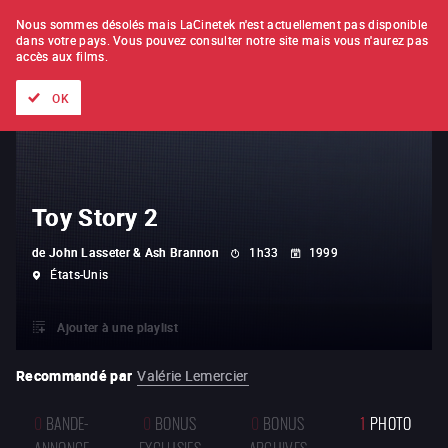
À L'UNITÉ
ABONNEMENT
Nous sommes désolés mais LaCinetek n'est actuellement pas disponible
dans votre pays.
Vous pouvez consulter notre site mais vous n'aurez pas
accès aux films.
Tous les films
Les listes de
Nouveautés
Trésors cachés
OK
Toy Story 2
de
John Lasseter & Ash Brannon
1h33
1999
États-Unis
Ajouter à une playlist
Recommandé par
Valérie Lemercier
0
BANDE-
0
BONUS
0
BONUS
1
PHOTO
ANNONCE
EXCLUSIFS
ARCHIVES