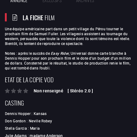
LA FICHE
FILM
Une équipe américaine part dans un petit village du Pérou tourner le
prochain film de Samuel Fuller. Les villageois assistent au tournage du
western, persuadés que toute la violence dont ils sont témoins est réelle.
Bientôt, ils tentent de reproduire ce spectacle.
Notes : après le succès de
Easy Rider
, Universal donne carte blanche à
Dennis Hopper pour son prochain film et le dote d’un budget d’un million
de dollars. Consterné par le résultat, le studio de production renie le film,
qui est tombé dans l’oubli.
ETAT DE LA COPIE VOD
Non renseigné
[
Stéréo 2.0
]
CASTING
Dennis Hopper
:
Kansas
Don Gordon
:
Neville Robey
Stella Garcia
:
Maria
Julie Adams
:
madame Anderson