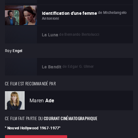
de
Michelangelo
Identification d'une femme
Antonioni
de
Bernardo Bertolucci
La Luna
Roy
Engel
de
Edgar G. Ulmer
Le Bandit
CE FILM EST RECOMMANDÉ PAR
Maren
Ade
CE FILM FAIT PARTIE DU
COURANT CINÉMATOGRAPHIQUE
"
Nouvel Hollywood 1967-1977
"