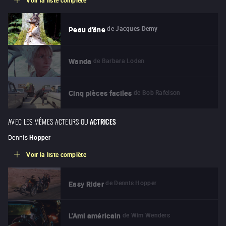
Voir la liste complète
de
Jacques Demy
Peau d'âne
de
Barbara Loden
Wanda
de
Bob Rafelson
Cinq pièces faciles
AVEC LES MÊMES ACTEURS OU
ACTRICES
Dennis
Hopper
Voir la liste complète
de
Dennis Hopper
Easy Rider
de
Wim Wenders
L'Ami américain