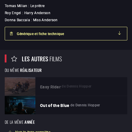
Tomas Milian
:
Le prêtre
Roy Engel
:
Harry Anderson
Donna Baccala
:
Miss Anderson
Générique et fiche technique
LES AUTRES
FILMS
DU MÊME
RÉALISATEUR
de
Dennis Hopper
Easy Rider
de
Dennis Hopper
Out of the Blue
DE LA MÊME
ANNÉE