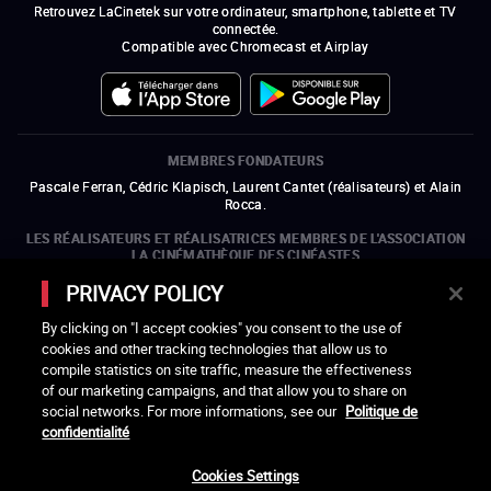
Retrouvez LaCinetek sur votre ordinateur, smartphone, tablette et TV
connectée.
Compatible avec Chromecast et Airplay
MEMBRES FONDATEURS
Pascale Ferran, Cédric Klapisch, Laurent Cantet (
réalisateurs
)
et
Alain
Rocca.
LES RÉALISATEURS ET RÉALISATRICES MEMBRES DE L'ASSOCIATION
LA CINÉMATHÈQUE DES CINÉASTES
Olivier Assayas, Bertrand Bonello, Michel Hazanavicius (représentant de
PRIVACY POLICY
l'ARP), Rebecca Zlotowski et Mikael Buch (représentant de la SRF)
By clicking on "I accept cookies" you consent to the use of
LES ORGANISMES MEMBRES DE L'ASSOCIATION LA CINÉMATHÈQUE
cookies and other tracking technologies that allow us to
DES CINÉASTES
compile statistics on site traffic, measure the effectiveness
ouvre une nouvelle fenêtre
Lien externe
ouvre une nouvelle fenêtre
Lien externe
ouvre une nouvelle fenêtre
Lien externe
ouvre une nouvelle fenêtre
Lien externe
of our marketing campaigns, and that allow you to share on
ouvre une nouvelle fenêtre
Lien externe
ouvre une nouvelle fenêtre
Lien externe
ouvre une nouvelle fenêtre
Lien externe
social networks. For more informations, see our
Politique de
ouvre une nouvelle fenêtre
Lien externe
ouvre une nouvelle fenêtre
Lien externe
ouvre une nouvelle fenêtre
Lien externe
ouvre une nouvelle fenêtre
Lien externe
ouvre une nouvelle fenêtre
Lien externe
confidentialité
ouvre une nouvelle fenêtre
Lien externe
ouvre une nouvelle fenêtre
Lien externe
Cookies Settings