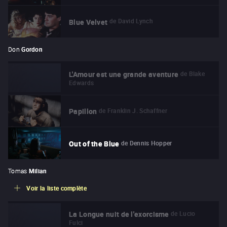
de
David Lynch
Blue Velvet
Don
Gordon
de
Blake
L'Amour est une grande aventure
Edwards
de
Franklin J. Schaffner
Papillon
de
Dennis Hopper
Out of the Blue
Tomas
Milian
Voir la liste complète
de
Lucio
La Longue nuit de l'exorcisme
Fulci