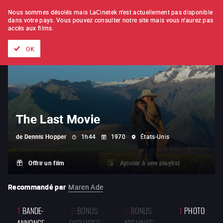
À L'UNITÉ
ABONNEMENT
Nous sommes désolés mais LaCinetek n'est actuellement pas disponible
dans votre pays.
Vous pouvez consulter notre site mais vous n'aurez pas
accès aux films.
Tous les films
Les listes de
Nouveautés
Trésors cachés
OK
The Last Movie
de
Dennis Hopper
1h44
1970
États-Unis
Offrir un film
Ajouter à une playlist
Recommandé par
Maren Ade
1
BANDE-
0
BONUS
0
BONUS
1
PHOTO
ANNONCE
EXCLUSIFS
ARCHIVES