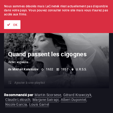
À L'UNITÉ
ABONNEMENT
Nous sommes désolés mais LaCinetek n'est actuellement pas disponible
dans votre pays.
Vous pouvez consulter notre site mais vous n'aurez pas
accès aux films.
Tous les films
Les listes de
Nouveautés
Trésors cachés
OK
Quand passent les cigognes
Летят журавли
de
Mikhaïl Kalatozov
1h32
1957
U.R.S.S.
Ajouter à une playlist
Recommandé par
Martin Scorsese
,
Gérard Krawczyk
,
Claude Lelouch
,
Marjane Satrapi
,
Albert Dupontel
,
Nicole Garcia
,
Louis Garrel