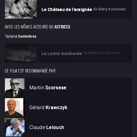
de
Akira Kurosawa
Le Château de l'araignée
AVEC LES MÊMES ACTEURS OU
ACTRICES
Tatiana
Samoilova
de
Mikhaïl Kalatozov
La Lettre inachevée
CE FILM EST RECOMMANDÉ PAR
Martin
Scorsese
Gérard
Krawczyk
Claude
Lelouch