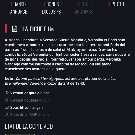
1
BANDE-
1
BONUS
0
BONUS
1
PHOTO
ANNONCE
EXCLUSIFS
ARCHIVES
LA FICHE
FILM
À Moscou, pendant la Seconde Guerre Mondiale, Veronika et Boris sont
éperdument amoureux. Ils sont rattrapés par la guerre quand Boris doit
partir au front. Le cousin de celui-ci, Mark, ayant réussi à éviter les
combats, séduit Veronika qui finit par céder à ses avances, sans nouvelle
de Boris depuis des mois. Pour retrouver son amour perdu, Veronika
s’engage comme infirmière à l’hôpital de Moscou où elle prend
conscience des ravages de la guerre…
Note :
Quand passent les cigognes
est une adaptation de la pièce
Éternellement Vivant
de Rozov datant de 1943.
Version originale
russe
Version doublée
Aucun
Sous-titres
français
Sous-titres SME
Aucun
ETAT DE LA COPIE VOD