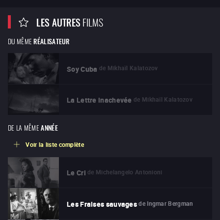
LES AUTRES
FILMS
DU MÊME
RÉALISATEUR
de
Mikhaïl Kalatozov
Soy Cuba
de
Mikhaïl Kalatozov
La Lettre inachevée
DE LA MÊME
ANNÉE
Voir la liste complète
de
Michelangelo Antonioni
Le Cri
de
Ingmar Bergman
Les Fraises sauvages