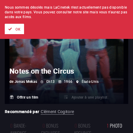
À L'UNITÉ
ABONNEMENT
Nous sommes désolés mais LaCinetek n'est actuellement pas disponible
dans votre pays.
Vous pouvez consulter notre site mais vous n'aurez pas
accès aux films.
Tous les films
Les listes de
Nouveautés
Trésors cachés
OK
Notes on the Circus
de
Jonas Mekas
0h13
1966
États-Unis
Offrir un film
Ajouter à une playlist
Recommandé par
Clément Cogitore
0
BANDE-
0
BONUS
0
BONUS
1
PHOTO
ANNONCE
EXCLUSIFS
ARCHIVES