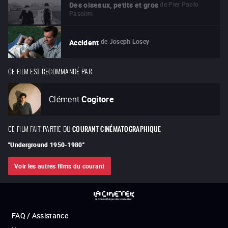
de
Pier Paolo
Des oiseaux, petits et gros
Pasolini
de
Joseph Losey
Accident
CE FILM EST RECOMMANDÉ PAR
Clément
Cogitore
CE FILM FAIT PARTIE DU
COURANT CINÉMATOGRAPHIQUE
"
Underground 1950-1980
"
Voir les autres films du courant
FAQ / Assistance