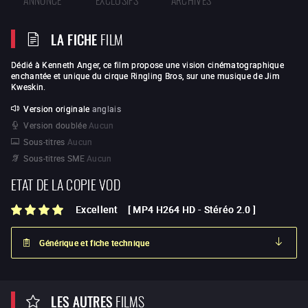
LA FICHE
FILM
Dédié à Kenneth Anger, ce film propose une vision cinématographique
enchantée et unique du cirque Ringling Bros, sur une musique de Jim
Kweskin.
Version originale
anglais
Version doublée
Aucun
Sous-titres
Aucun
Sous-titres SME
Aucun
ETAT DE LA COPIE VOD
Excellent
[
MP4 H264 HD
-
Stéréo 2.0
]
Générique et fiche technique
LES AUTRES
FILMS