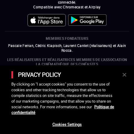
connectée.
Compatible avec Chromecast et Airplay
MEMBRES FONDATEURS
Pascale Ferran, Cédric Klapisch, Laurent Cantet (
réalisateurs
)
et
Alain
Rocca.
LES RÉALISATEURS ET RÉALISATRICES MEMBRES DE L'ASSOCIATION
LA CINÉMATHÈQUE DES CINÉASTES
Olivier Assayas, Bertrand Bonello, Michel Hazanavicius (représentant de
PRIVACY POLICY
l'ARP), Rebecca Zlotowski et Mikael Buch (représentant de la SRF)
By clicking on "I accept cookies" you consent to the use of
LES ORGANISMES MEMBRES DE L'ASSOCIATION LA CINÉMATHÈQUE
cookies and other tracking technologies that allow us to
DES CINÉASTES
compile statistics on site traffic, measure the effectiveness
ouvre une nouvelle fenêtre
Lien externe
ouvre une nouvelle fenêtre
Lien externe
ouvre une nouvelle fenêtre
Lien externe
ouvre une nouvelle fenêtre
Lien externe
of our marketing campaigns, and that allow you to share on
ouvre une nouvelle fenêtre
Lien externe
ouvre une nouvelle fenêtre
Lien externe
ouvre une nouvelle fenêtre
Lien externe
social networks. For more informations, see our
Politique de
ouvre une nouvelle fenêtre
Lien externe
ouvre une nouvelle fenêtre
Lien externe
ouvre une nouvelle fenêtre
Lien externe
ouvre une nouvelle fenêtre
Lien externe
ouvre une nouvelle fenêtre
Lien externe
ouvre une nouvelle fenêtre
Lien externe
confidentialité
ouvre une nouvelle fenêtre
Lien externe
Cookies Settings
LACINETEK EST SOUTENUE PAR