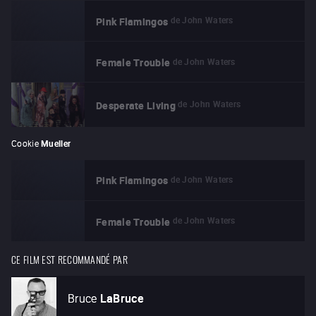
de
John Waters
Pink Flamingos
de
John Waters
Female Trouble
de
John Waters
Desperate Living
Cookie
Mueller
de
John Waters
Pink Flamingos
de
John Waters
Female Trouble
CE FILM EST RECOMMANDÉ PAR
Bruce
LaBruce