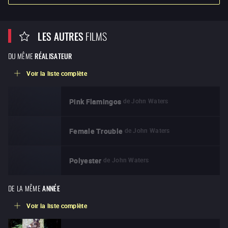
LES AUTRES
FILMS
DU MÊME
RÉALISATEUR
Voir la liste complète
de
John Waters
Pink Flamingos
de
John Waters
Female Trouble
de
John Waters
Polyester
DE LA MÊME
ANNÉE
Voir la liste complète