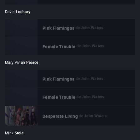
David
Lochary
de
John Waters
Pink Flamingos
de
John Waters
Female Trouble
Mary Vivian
Pearce
de
John Waters
Pink Flamingos
de
John Waters
Female Trouble
de
John Waters
Desperate Living
Mink
Stole