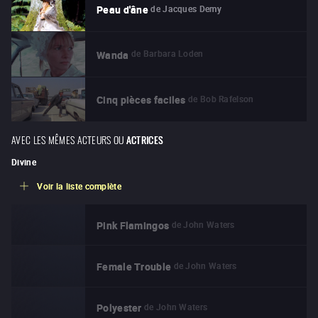
de
Jacques Demy
Peau d'âne
de
Barbara Loden
Wanda
de
Bob Rafelson
Cinq pièces faciles
AVEC LES MÊMES ACTEURS OU
ACTRICES
Divine
Voir la liste complète
de
John Waters
Pink Flamingos
de
John Waters
Female Trouble
de
John Waters
Polyester