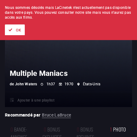
À L'UNITÉ
ABONNEMENT
Nous sommes désolés mais LaCinetek n'est actuellement pas disponible
dans votre pays.
Vous pouvez consulter notre site mais vous n'aurez pas
accès aux films.
Tous les films
Les listes de
Nouveautés
Trésors cachés
OK
Multiple Maniacs
de
John Waters
1h37
1970
États-Unis
Ajouter à une playlist
Recommandé par
Bruce LaBruce
0
BANDE-
0
BONUS
0
BONUS
1
PHOTO
ANNONCE
EXCLUSIFS
ARCHIVES