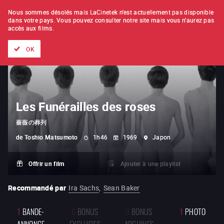
À L'UNITÉ
ABONNEMENT
Nous sommes désolés mais LaCinetek n'est actuellement pas disponible
dans votre pays.
Vous pouvez consulter notre site mais vous n'aurez pas
accès aux films.
Tous les films
Les listes de
Nouveautés
Trésors cachés
OK
Les Funérailles des roses
薔薇の葬列
de
Toshio Matsumoto
1h46
1969
Japon
Offrir un film
Ajouter à une playlist
Recommandé par
Ira Sachs
,
Sean Baker
1
BANDE-
0
BONUS
0
BONUS
1
PHOTO
ANNONCE
EXCLUSIFS
ARCHIVES