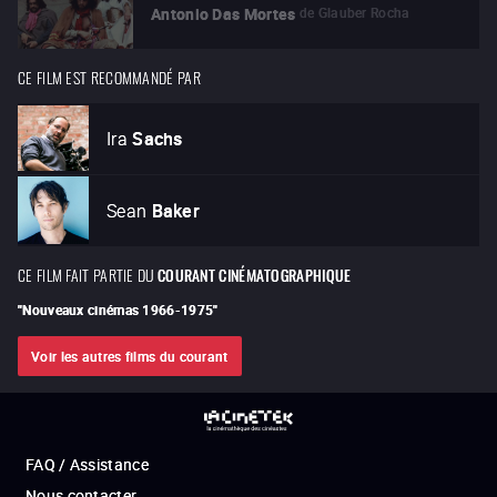
de
Glauber Rocha
Antonio Das Mortes
CE FILM EST RECOMMANDÉ PAR
Ira
Sachs
Sean
Baker
CE FILM FAIT PARTIE DU
COURANT CINÉMATOGRAPHIQUE
"
Nouveaux cinémas 1966-1975
"
Voir les autres films du courant
FAQ / Assistance
Nous contacter