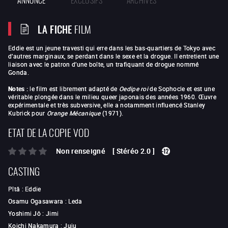
LA FICHE
FILM
Eddie est un jeune travesti qui erre dans les bas-quartiers de Tokyo avec
d’autres marginaux, se perdant dans le sexe et la drogue. Il entretient une
liaison avec le patron d’une boîte, un trafiquant de drogue nommé
Gonda.
Notes :
le film est librement adapté de
Oedipe roi
de Sophocle et est une
véritable plongée dans le milieu queer japonais des années 1960.
Œuvre
expérimentale et très subversive, elle a notamment influencé Stanley
Kubrick pour
Orange Mécanique
(1971).
ETAT DE LA COPIE VOD
Non renseigné
[
Stéréo 2.0
]
CASTING
Pîtâ
:
Eddie
Osamu Ogasawara
:
Leda
Yoshimi Jô
:
Jimi
Koichi Nakamura
:
Juju