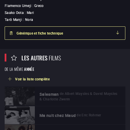
Flamenco Umeji
:
Greco
Saako Oota
:
Mari
Tarô Manji
:
Nora
Générique et fiche technique
LES AUTRES
FILMS
DE LA MÊME
ANNÉE
Voir la liste complète
de
Albert Maysles & David Maysles
Salesman
& Charlotte Zwerin
de
Eric Rohmer
Ma nuit chez Maud