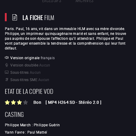
LA FICHE
FILM
Paris. Paul, 16 ans, vit dans un immeuble HLM avec sa mère divorcée.
Philippe, un imprimeur quinquagénaire marié et sans enfant, ne trouve
pas auprès de son épouse l'affection qu'il attendrait. Philippe et Paul
vont partager ensemble la tendresse et la compréhension qui leur font
défaut.
Version originale
français
Version doublée
Aucun
Sous-titres
Aucun
Sous-titres SME
Aucun
ETAT DE LA COPIE VOD
Bon
[
MP4 H264 SD
-
Stéréo 2.0
]
CASTING
Philippe March
:
Philippe Guérin
Yann Favre
:
Paul Matteï