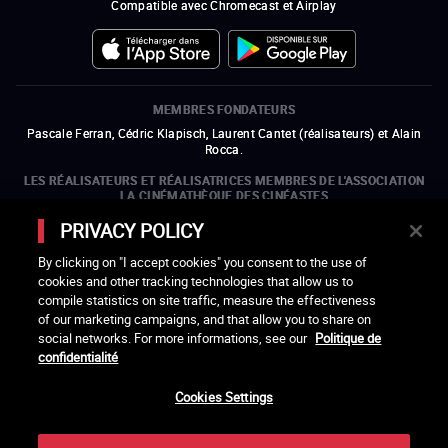
Compatible avec Chromecast et Airplay
MEMBRES FONDATEURS
Pascale Ferran, Cédric Klapisch, Laurent Cantet (
réalisateurs
)
et
Alain
Rocca.
LES RÉALISATEURS ET RÉALISATRICES MEMBRES DE L'ASSOCIATION
LA CINÉMATHÈQUE DES CINÉASTES
Olivier Assayas, Bertrand Bonello, Michel Hazanavicius (représentant de
PRIVACY POLICY
l'ARP), Rebecca Zlotowski et Mikael Buch (représentant de la SRF)
By clicking on "I accept cookies" you consent to the use of
LES ORGANISMES MEMBRES DE L'ASSOCIATION LA CINÉMATHÈQUE
cookies and other tracking technologies that allow us to
DES CINÉASTES
compile statistics on site traffic, measure the effectiveness
ouvre une nouvelle fenêtre
Lien externe
ouvre une nouvelle fenêtre
Lien externe
ouvre une nouvelle fenêtre
Lien externe
ouvre une nouvelle fenêtre
Lien externe
of our marketing campaigns, and that allow you to share on
ouvre une nouvelle fenêtre
Lien externe
ouvre une nouvelle fenêtre
Lien externe
ouvre une nouvelle fenêtre
Lien externe
social networks. For more informations, see our
Politique de
ouvre une nouvelle fenêtre
Lien externe
ouvre une nouvelle fenêtre
Lien externe
ouvre une nouvelle fenêtre
Lien externe
ouvre une nouvelle fenêtre
Lien externe
ouvre une nouvelle fenêtre
Lien externe
confidentialité
ouvre une nouvelle fenêtre
Lien externe
ouvre une nouvelle fenêtre
Lien externe
Cookies Settings
LACINETEK EST SOUTENUE PAR
ouvre une nouvelle fenêtre
Lien externe
ouvre une nouvelle fenêtre
Lien externe
ouvre une nouvelle fenêtre
Lien externe
ouvre une nouvelle fenêtre
Lien externe