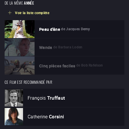
DE LA MÊME
ANNÉE
Voir la liste complète
de
Jacques Demy
Peau d'âne
de
Barbara Loden
Wanda
de
Bob Rafelson
Cinq pièces faciles
CE FILM EST RECOMMANDÉ PAR
François
Truffaut
Catherine
Corsini