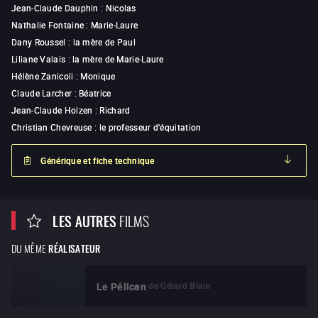
Jean-Claude Dauphin
:
Nicolas
Nathalie Fontaine
:
Marie-Laure
Dany Roussel
:
la mère de Paul
Liliane Valais
:
la mère de Marie-Laure
Hélène Zanicoli
:
Monique
Claude Larcher
:
Béatrice
Jean-Claude Holzen
:
Richard
Christian Chevreuse
:
le professeur d'équitation
Générique et fiche technique
LES AUTRES
FILMS
DU MÊME
RÉALISATEUR
de
Gérard Blain
Le Pélican