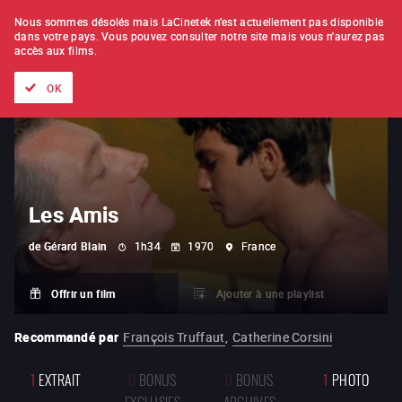
À L'UNITÉ
ABONNEMENT
Nous sommes désolés mais LaCinetek n'est actuellement pas disponible
dans votre pays.
Vous pouvez consulter notre site mais vous n'aurez pas
accès aux films.
Tous les films
Les listes de
Nouveautés
Trésors cachés
OK
Les Amis
de
Gérard Blain
1h34
1970
France
Offrir un film
Ajouter à une playlist
Recommandé par
François Truffaut
,
Catherine Corsini
1
EXTRAIT
0
BONUS
0
BONUS
1
PHOTO
EXCLUSIFS
ARCHIVES