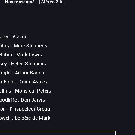
Non renseigné
[
Stéréo 2.0
]
G
arer
:
Vivian
dley
:
Mme Stephens
 Böhm
:
Mark Lewis
sey
:
Helen Stephens
night
:
Arthur Baden
n Field
:
Diane Ashley
ullins
:
Monsieur Peters
oodliffe
:
Don Jarvis
son
:
l'inspecteur Gregg
owell
:
Le père de Mark