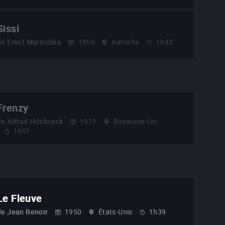
Sissi
de
Ernst Marischka
1955
Autriche
1h42
Frenzy
de
Alfred Hitchcock
1971
Royaume-Uni
1h51
Le Fleuve
de
Jean Renoir
1950
États-Unis
1h39