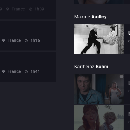
9
France
1h39
Maxine
Audley
France
1h15
Karlheinz
Böhm
France
1h41