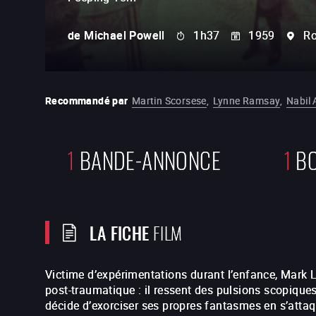
de
Michael Powell
1h37
1959
R
Recommandé par
Martin Scorsese
,
Lynne Ramsay
,
Nabil
1
BANDE-ANNONCE
1
BO
LA FICHE
FILM
Victime d’expérimentations durant l’enfance, Mark 
post-traumatique : il ressent des pulsions scopiques
décide d’exorciser ses propres fantasmes en s’attaqu