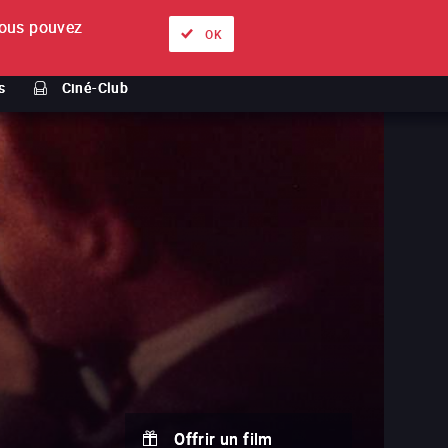
ous pouvez
À propos
Nos offres
Se connecter
FR
OK
s
Ciné-Club
Offrir un film