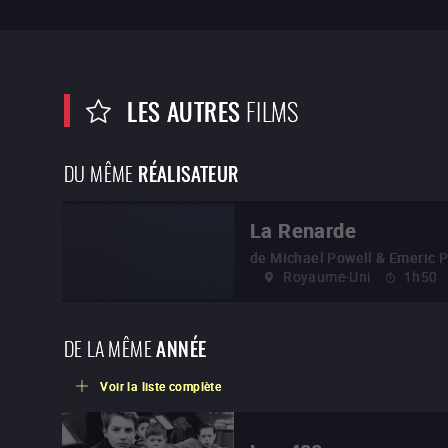
LES AUTRES
FILMS
DU MÊME
RÉALISATEUR
La Renarde
de
Michael Powell & Emeric 
Royaume-Uni
1h50
DE LA MÊME
ANNÉE
Voir la liste complète