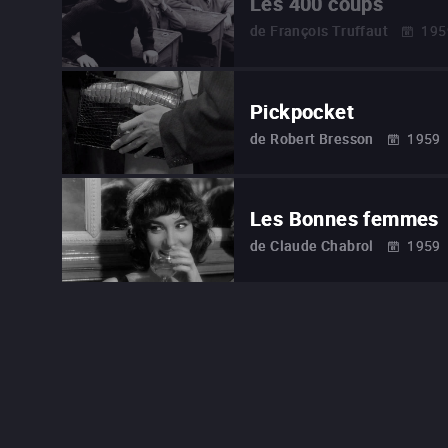
Les 400 coups
de
François Truffaut
195
Pickpocket
de
Robert Bresson
1959
Les Bonnes femmes
de
Claude Chabrol
1959