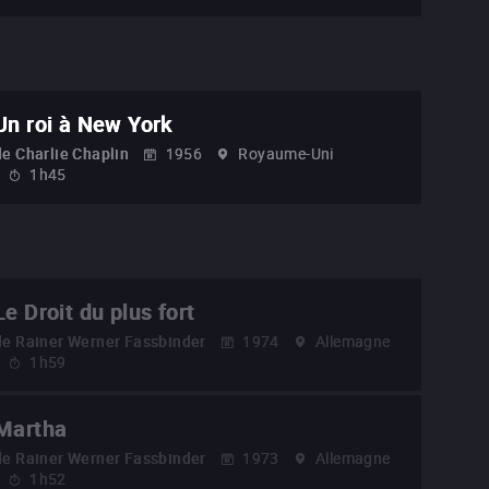
Un roi à New York
de
Charlie Chaplin
1956
Royaume-Uni
1h45
Le Droit du plus fort
de
Rainer Werner Fassbinder
1974
Allemagne
1h59
Martha
de
Rainer Werner Fassbinder
1973
Allemagne
1h52