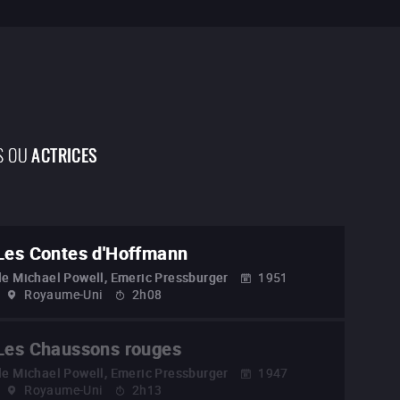
S OU
ACTRICES
Les Contes d'Hoffmann
de
Michael Powell, Emeric Pressburger
1951
Royaume-Uni
2h08
Les Chaussons rouges
de
Michael Powell, Emeric Pressburger
1947
Royaume-Uni
2h13