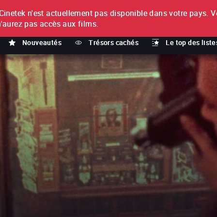
netek n'est actuellement pas disponible dans votre pays.
V
T
n'aurez pas accès aux films.
Nouveautés
Trésors cachés
Le top des liste