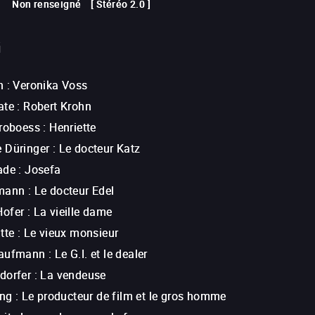
Non renseigné
[
Stéréo 2.0
]
G
h
:
Veronika Voss
ate
:
Robert Krohn
Froboess
:
Henriette
 Düringer
:
Le docteur Katz
ade
:
Josefa
umann
:
Le docteur Edel
Hofer
:
La vieille dame
tte
:
Le vieux monsieur
Kaufmann
:
Le G.I. et le dealer
dorfer
:
La vendeuse
ing
:
Le producteur de film et le gros homme