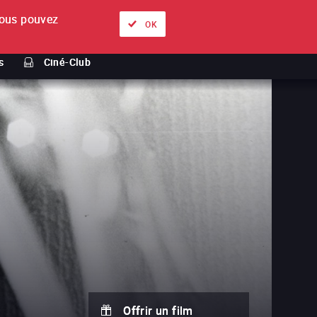
ous pouvez
À propos
Nos offres
Se connecter
FR
OK
s
Ciné-Club
Offrir un film