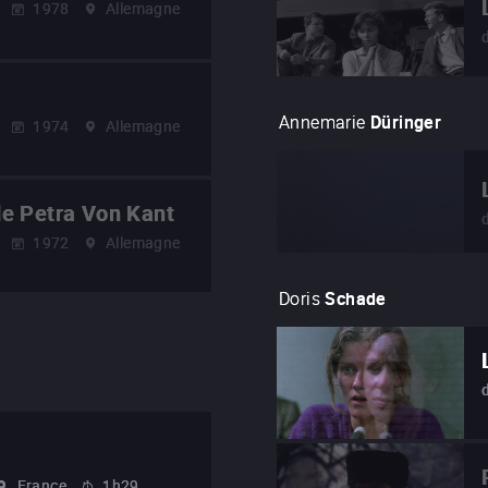
1978
Allemagne
Annemarie
Düringer
1974
Allemagne
e Petra Von Kant
1972
Allemagne
Doris
Schade
France
1h29