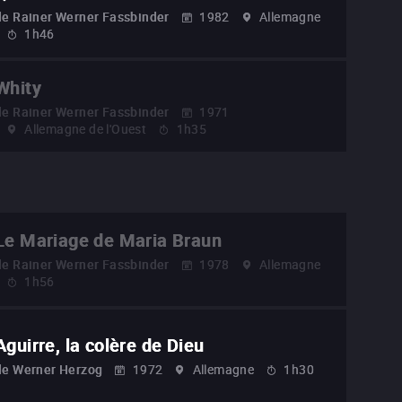
de
Rainer Werner Fassbinder
1982
Allemagne
1h46
Whity
de
Rainer Werner Fassbinder
1971
Allemagne de l'Ouest
1h35
Le Mariage de Maria Braun
de
Rainer Werner Fassbinder
1978
Allemagne
1h56
Aguirre, la colère de Dieu
de
Werner Herzog
1972
Allemagne
1h30