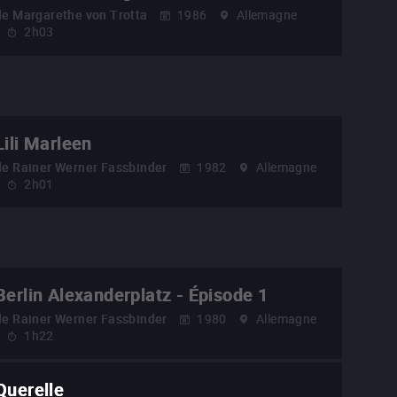
de
Margarethe von Trotta
1986
Allemagne
2h03
Lili Marleen
de
Rainer Werner Fassbinder
1982
Allemagne
2h01
Berlin Alexanderplatz - Épisode 1
de
Rainer Werner Fassbinder
1980
Allemagne
1h22
Querelle