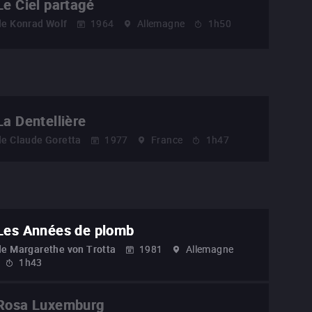
Le Ciel partagé
de
Konrad Wolf
1964
Allemagne
1h50
La Dentellière
de
Claude Goretta
1977
France
1h47
Les Années de plomb
de
Margarethe von Trotta
1981
Allemagne
1h43
Rosa Luxemburg