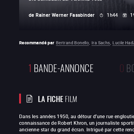
de
Rainer Werner Fassbinder
1h44
1
Recommandé par
Bertrand Bonello
,
Ira Sachs
,
Lucile Hadz
1
BANDE-ANNONCE
0
B
LA FICHE
FILM
Dans les années 1950, au détour d’une rue engloutie 
connaissance de Robert Khron, un journaliste sportif
ancienne star du grand écran. Intrigué par cette ren