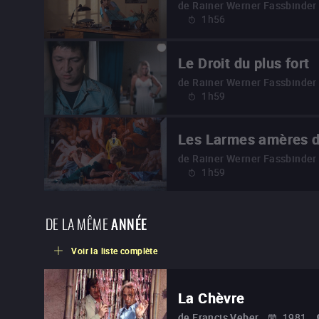
de
Rainer Werner Fassbinder
1h56
Le Droit du plus fort
de
Rainer Werner Fassbinder
1h59
Les Larmes amères d
de
Rainer Werner Fassbinder
1h59
DE LA MÊME
ANNÉE
Voir la liste complète
La Chèvre
de
Francis Veber
1981