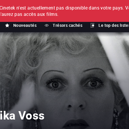
netek n'est actuellement pas disponible dans votre pays.
V
T
n'aurez pas accès aux films.
Nouveautés
Trésors cachés
Le top des liste
ika Voss