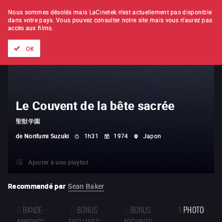
À L'UNITÉ
ABONNEMENT
Nous sommes désolés mais LaCinetek n'est actuellement pas disponible
dans votre pays.
Vous pouvez consulter notre site mais vous n'aurez pas
accès aux films.
Tous les films
Les listes de
Nouveautés
Trésors cachés
OK
Le Couvent de la bête sacrée
聖獣学園
de
Norifumi Suzuki
1h31
1974
Japon
Ajouter à une playlist
Recommandé par
Sean Baker
0
BANDE-
0
BONUS
0
BONUS
1
PHOTO
ANNONCE
EXCLUSIFS
ARCHIVES