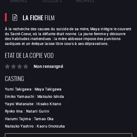
LA FICHE
FILM
À la recherche des causes du suicide de sa mère, Maya intègre le couvent
du Sacré-Coeur, où la défunte était nonne. La jeune femme y découvre
des habitudes inattendues : la mère abbesse impose des punitions
sadiques et un évêque laisse libre cours à ses dépravations.
ETAT DE LA COPIE VOD
Non renseigné
CASTING
Yumi Takigawa
:
Maya Takigawa
Emiko Yamauchi
:
Matsuko Ishida
Yayoi Watanabe
:
Hisako Kitano
Ryōko Ima
:
Natarii Guriin
Harumi Tajima
:
Tamao Oka
Natsuko Yashiro
:
Kaoru Onotsuka