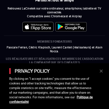
Partout et tout le temps
Retrouvez LaCinetek sur votre ordinateur, smartphone, tablette et TV
connectée.
Compatible avec Chromecast et Airplay
MEMBRES FONDATEURS
Pascale Ferran, Cédric Klapisch, Laurent Cantet (
réalisateurs
)
et
Alain
Rocca.
LES RÉALISATEURS ET RÉALISATRICES MEMBRES DE L'ASSOCIATION
LA CINÉMATHÈQUE DES CINÉASTES
Olivier Assayas, Bertrand Bonello, Michel Hazanavicius (représentant de
PRIVACY POLICY
l'ARP), Rebecca Zlotowski et Mikael Buch (représentant de la SRF)
By clicking on "I accept cookies" you consent to the use of
LES ORGANISMES MEMBRES DE L'ASSOCIATION LA CINÉMATHÈQUE
cookies and other tracking technologies that allow us to
DES CINÉASTES
compile statistics on site traffic, measure the effectiveness
ouvre une nouvelle fenêtre
Lien externe
ouvre une nouvelle fenêtre
Lien externe
ouvre une nouvelle fenêtre
Lien externe
ouvre une nouvelle fenêtre
Lien externe
of our marketing campaigns, and that allow you to share on
ouvre une nouvelle fenêtre
Lien externe
ouvre une nouvelle fenêtre
Lien externe
ouvre une nouvelle fenêtre
Lien externe
social networks. For more informations, see our
Politique de
ouvre une nouvelle fenêtre
Lien externe
ouvre une nouvelle fenêtre
Lien externe
ouvre une nouvelle fenêtre
Lien externe
ouvre une nouvelle fenêtre
Lien externe
ouvre une nouvelle fenêtre
Lien externe
confidentialité
ouvre une nouvelle fenêtre
Lien externe
ouvre une nouvelle fenêtre
Lien externe