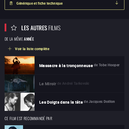
Générique et fiche technique
LES AUTRES
FILMS
DE LA MÊME
ANNÉE
Voir la liste complète
de
Tobe Hooper
Massacre à la tronçonneuse
de
Andreï Tarkovski
Le Miroir
de
Jacques Doillon
Les Doigts dans la tête
CE FILM EST RECOMMANDÉ PAR