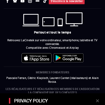
S'inscrire à la newsletter
Partout et tout le temps
Retrouvez LaCinetek sur votre ordinateur, smartphone, tablette et TV
connectée.
Compatible avec Chromecast et Airplay
MEMBRES FONDATEURS
Pascale Ferran, Cédric Klapisch, Laurent Cantet (
réalisateurs
)
et
Alain
Rocca.
LES RÉALISATEURS ET RÉALISATRICES MEMBRES DE L'ASSOCIATION
LA CINÉMATHÈQUE DES CINÉASTES
Olivier Assayas, Bertrand Bonello, Michel Hazanavicius (représentant de
PRIVACY POLICY
l'ARP), Rebecca Zlotowski et Mikael Buch (représentant de la SRF)