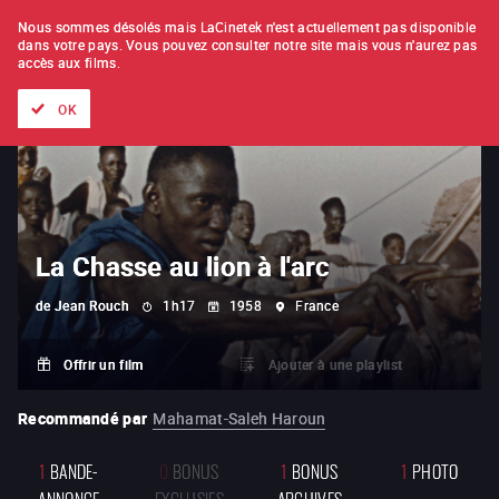
À L'UNITÉ
ABONNEMENT
Nous sommes désolés mais LaCinetek n'est actuellement pas disponible
dans votre pays.
Vous pouvez consulter notre site mais vous n'aurez pas
accès aux films.
Tous les films
Les listes de
Nouveautés
Trésors cachés
OK
La Chasse au lion à l'arc
de
Jean Rouch
1h17
1958
France
Offrir un film
Ajouter à une playlist
Recommandé par
Mahamat-Saleh Haroun
1
BANDE-
0
BONUS
1
BONUS
1
PHOTO
ANNONCE
EXCLUSIFS
ARCHIVES