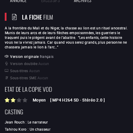
LA FICHE
FILM
A la frontière du Mali et du Niger, la chasse au lion est un rituel ancestral.
Munis de leurs arcs et de leurs flèches empoisonnées, les guerriers le
traquent puis le piègent avant de l’abattre. “Les enfants, cette histoire
vous ne la vivrez jamais. Car quand vous serez grands, plus personne ne
chassera jamais le lion à l’arc…”
Version originale
français
Version doublée
Aucun
Sous-titres
Aucun
Sous-titres SME
Aucun
ETAT DE LA COPIE VOD
Moyen
[
MP4 H264 SD
-
Stéréo 2.0
]
CASTING
Jean Rouch
:
Le narrateur
Tahirou Koro
:
Un chasseur