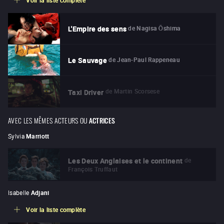
de
Nagisa Ōshima
L'Empire des sens
de
Jean-Paul Rappeneau
Le Sauvage
de
Martin Scorsese
Taxi Driver
AVEC LES MÊMES ACTEURS OU
ACTRICES
Sylvia
Marriott
de
Les Deux Anglaises et le continent
François Truffaut
Isabelle
Adjani
Voir la liste complète