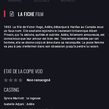
LA FICHE
FILM
1863. La fille de Victor Hugo, Adèle, débarque à Halifax au Canada sous
un faux nom. Elle souhaite rejoindre le lieutenant britannique Albert
Pinson, qui l'a séduite, quittée et oubliée. Adèle, follement amoureuse, est
convaincue que leur amour est bien réel. Totalement obsédée par cet
homme, elle se donne corps et âme dans sa reconquête. La jeune femme
va peu à peu s'enfermer dans son obsession jusqu'à perdre la raison.
ETAT DE LA COPIE VOD
Non renseigné
CASTING
Sylvia Marriott
:
la logeuse
Isabelle Adjani
:
Adèle