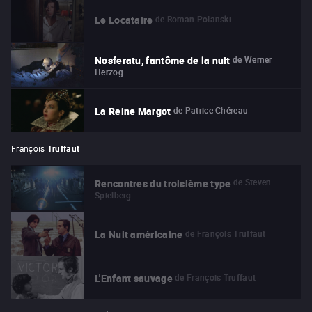
de
Roman Polanski
Le Locataire
de
Werner
Nosferatu, fantôme de la nuit
Herzog
de
Patrice Chéreau
La Reine Margot
François
Truffaut
de
Steven
Rencontres du troisième type
Spielberg
de
François Truffaut
La Nuit américaine
de
François Truffaut
L'Enfant sauvage