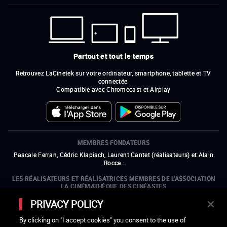
Partout et tout le temps
Retrouvez LaCinetek sur votre ordinateur, smartphone, tablette et TV
connectée.
Compatible avec Chromecast et Airplay
MEMBRES FONDATEURS
Pascale Ferran, Cédric Klapisch, Laurent Cantet (
réalisateurs
)
et
Alain
Rocca.
LES RÉALISATEURS ET RÉALISATRICES MEMBRES DE L'ASSOCIATION
LA CINÉMATHÈQUE DES CINÉASTES
Olivier Assayas, Bertrand Bonello, Michel Hazanavicius (représentant de
PRIVACY POLICY
l'ARP), Rebecca Zlotowski et Mikael Buch (représentant de la SRF)
By clicking on "I accept cookies" you consent to the use of
LES ORGANISMES MEMBRES DE L'ASSOCIATION LA CINÉMATHÈQUE