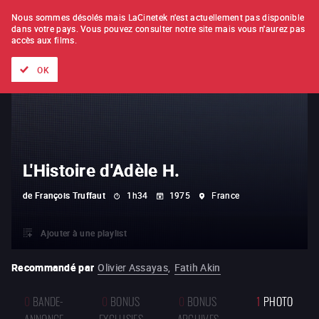
À L'UNITÉ
ABONNEMENT
Nous sommes désolés mais LaCinetek n'est actuellement pas disponible
dans votre pays.
Vous pouvez consulter notre site mais vous n'aurez pas
accès aux films.
Tous les films
Les listes de
Nouveautés
Trésors cachés
OK
L'Histoire d'Adèle H.
de
François Truffaut
1h34
1975
France
Ajouter à une playlist
Recommandé par
Olivier Assayas
,
Fatih Akin
0
BANDE-
0
BONUS
0
BONUS
1
PHOTO
ANNONCE
EXCLUSIFS
ARCHIVES