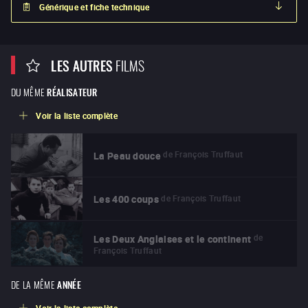
Générique et fiche technique
LES AUTRES
FILMS
DU MÊME
RÉALISATEUR
Voir la liste complète
de
François Truffaut
La Peau douce
de
François Truffaut
Les 400 coups
de
Les Deux Anglaises et le continent
François Truffaut
DE LA MÊME
ANNÉE
Voir la liste complète