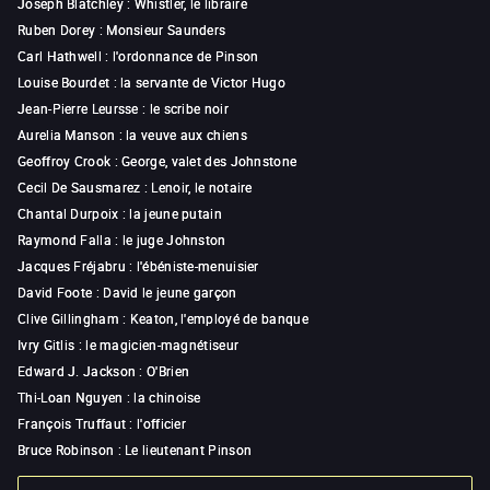
Joseph Blatchley
:
Whistler, le libraire
Ruben Dorey
:
Monsieur Saunders
Carl Hathwell
:
l'ordonnance de Pinson
Louise Bourdet
:
la servante de Victor Hugo
Jean-Pierre Leursse
:
le scribe noir
Aurelia Manson
:
la veuve aux chiens
Geoffroy Crook
:
George, valet des Johnstone
Cecil De Sausmarez
:
Lenoir, le notaire
Chantal Durpoix
:
la jeune putain
Raymond Falla
:
le juge Johnston
Jacques Fréjabru
:
l'ébéniste-menuisier
David Foote
:
David le jeune garçon
Clive Gillingham
:
Keaton, l'employé de banque
Ivry Gitlis
:
le magicien-magnétiseur
Edward J. Jackson
:
O'Brien
Thi-Loan Nguyen
:
la chinoise
François Truffaut
:
l'officier
Bruce Robinson
:
Le lieutenant Pinson