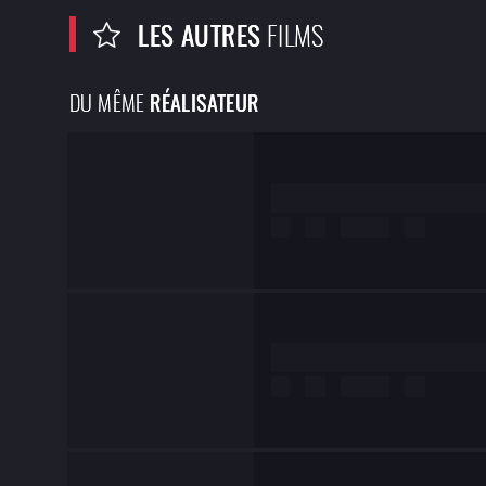
LES AUTRES
FILMS
DU MÊME
RÉALISATEUR
Lorem ipsum dolor
de
test
Lorem ipsum dolor
de
test