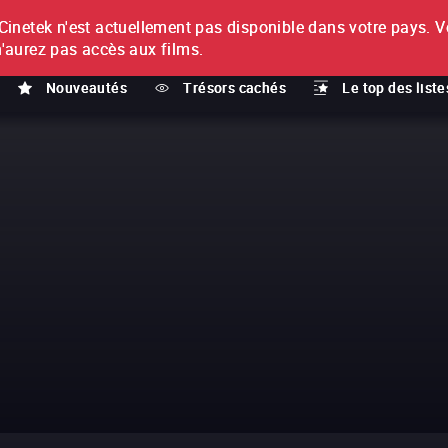
netek n'est actuellement pas disponible dans votre pays.
V
T
n'aurez pas accès aux films.
Nouveautés
Trésors cachés
Le top des liste