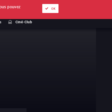
ous pouvez
À propos
Nos offres
Se connecter
FR
OK
s
Ciné-Club