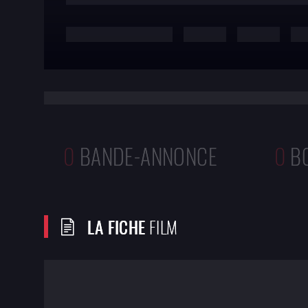
de
François Truffaut
1h44
1976
0
BANDE-ANNONCE
0
B
LA FICHE
FILM