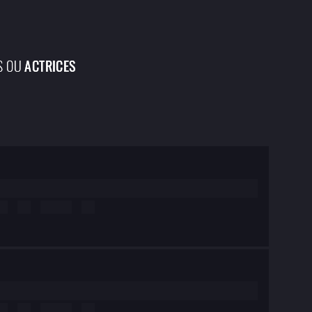
S OU
ACTRICES
Lorem ipsum dolor
de
test
Lorem ipsum dolor
de
test