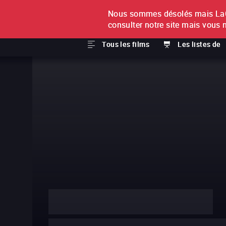
Nous sommes désolés mais LaCi
À L'UNITÉ
ABONNEMEN
consulter notre site mais vous 
Tous les films
Les listes de
L'Argent de poche
L'Argent de poche