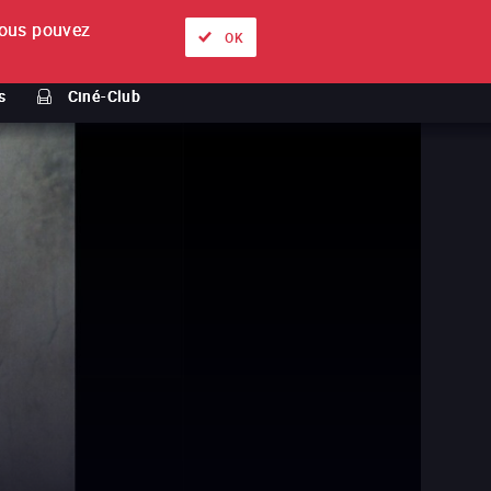
ous pouvez
À propos
Nos offres
Se connecter
FR
OK
s
Ciné-Club