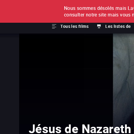
Nous sommes désolés mais LaCi
À L'UNITÉ
ABONNEMEN
consulter notre site mais vous 
Tous les films
Les listes de
Jésus de Nazareth