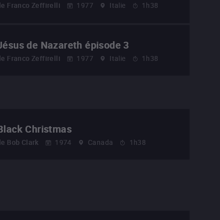
de
Franco Zeffirelli
1977
Italie
1h38
Jésus de Nazareth épisode 3
de
Franco Zeffirelli
1977
Italie
1h38
Black Christmas
de
Bob Clark
1974
Canada
1h38