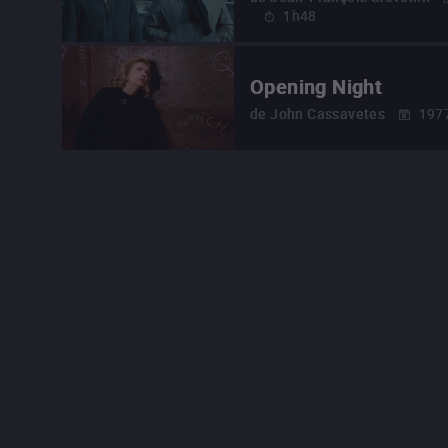
1h48
Opening Night
de
John Cassavetes
197