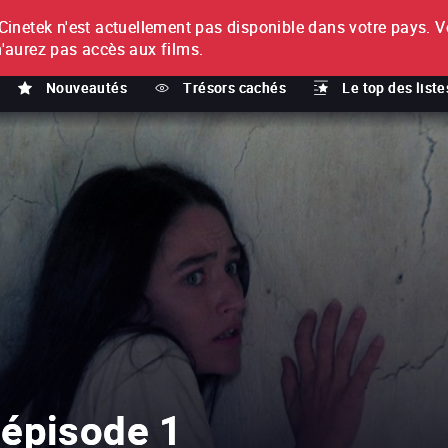
netek n'est actuellement pas disponible dans votre pays.
V
T
n'aurez pas accès aux films.
Nouveautés
Trésors cachés
Le top des liste
 épisode 1