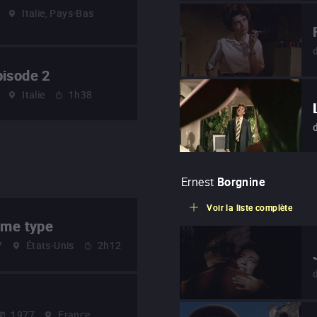
Italie, Pays-Bas
pisode 2
Italie
1h38
Ernest
Borgnine
Voir la liste complète
ème type
7
États-Unis
2h12
1977
France