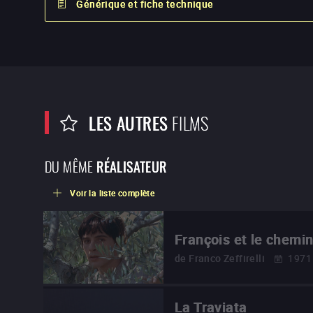
Générique et fiche technique
LES AUTRES
FILMS
DU MÊME
RÉALISATEUR
Voir la liste complète
François et le chemin
de
Franco Zeffirelli
1971
La Traviata