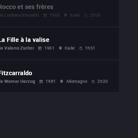
Rocco et ses frères
de
Luchino Visconti
1960
Italie
2h58
La Fille à la valise
de
Valerio Zurlini
1961
Italie
1h51
Fitzcarraldo
de
Werner Herzog
1981
Allemagne
2h30