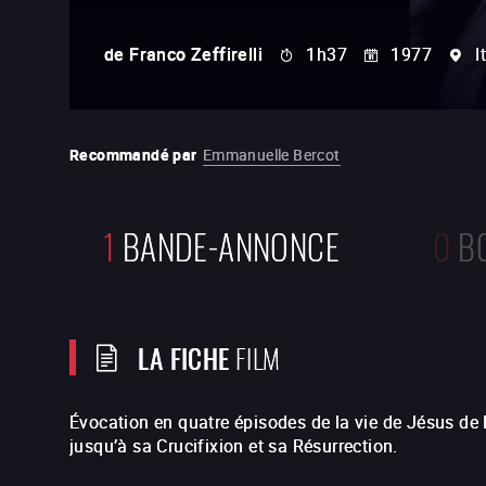
de
Franco Zeffirelli
1h37
1977
I
Recommandé par
Emmanuelle Bercot
1
BANDE-ANNONCE
0
B
LA FICHE
FILM
Évocation en quatre épisodes de la vie de Jésus de
jusqu’à sa Crucifixion et sa Résurrection.