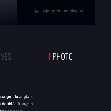
Ajouter à une playlist
IVES
1
PHOTO
 originale
anglais
n doublée
français