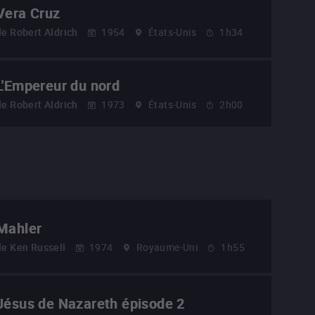
Vera Cruz
de
Robert Aldrich
1954
États-Unis
1h34
L'Empereur du nord
de
Robert Aldrich
1973
États-Unis
2h00
Mahler
de
Ken Russell
1974
Royaume-Uni
1h55
Jésus de Nazareth épisode 2