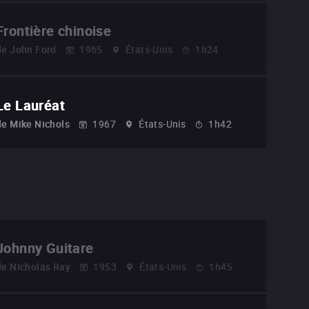
Frontière chinoise
de
John Ford
1965
États-Unis
1h24
Le Lauréat
de
Mike Nichols
1967
États-Unis
1h42
Johnny Guitare
de
Nicholas Ray
1953
États-Unis
1h45