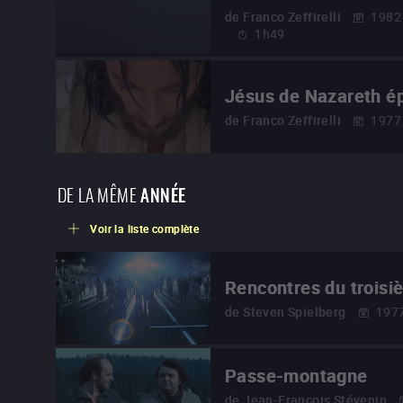
de
Franco Zeffirelli
1982
1h49
Jésus de Nazareth é
de
Franco Zeffirelli
1977
DE LA MÊME
ANNÉE
Voir la liste complète
Rencontres du troisi
de
Steven Spielberg
197
Passe-montagne
de
Jean-François Stévenin