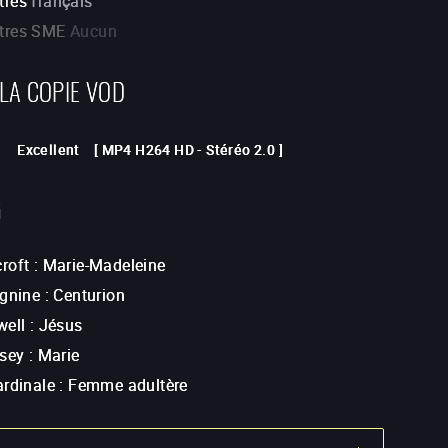
tres
français
itres SME
Aucun
 LA COPIE VOD
Excellent
[
MP4 H264 HD
-
Stéréo 2.0
]
G
roft
:
Marie-Madeleine
rgnine
:
Centurion
well
:
Jésus
ssey
:
Marie
ardinale
:
Femme adultère