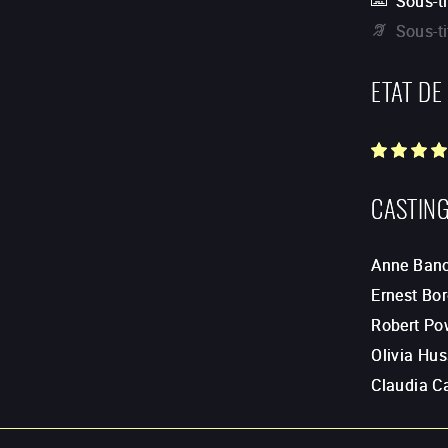
Sous-ti
Sous-t
ETAT DE
CASTIN
Anne Banc
Ernest Bo
Robert Po
Olivia Hu
Claudia C