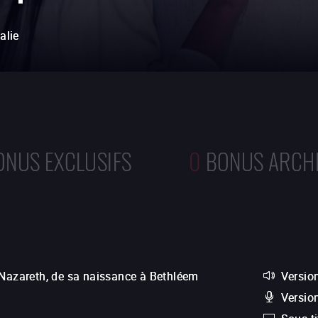
talie
ONUS EXCLUSIFS
0
BONUS ARCH
 Nazareth, de sa naissance à Bethléem
Version
Versio