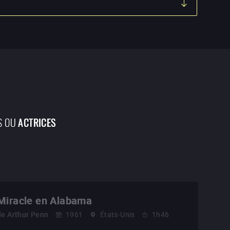
S OU
ACTRICES
Miracle en Alabama
de
Arthur Penn
1961
États-Unis
1h46