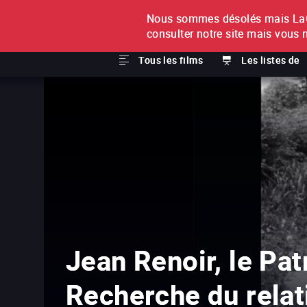
Nous sommes désolés mais LaCi
À L'UNITÉ
ABONNEMEN
consulter notre site mais vous 
Tous les films
Les listes de
Jean Renoir, le Pat
Recherche du relat