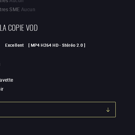
tres
Aucun
itres SME
Aucun
 LA COPIE VOD
Excellent
[
MP4 H264 HD
-
Stéréo 2.0
]
G
avette
ir