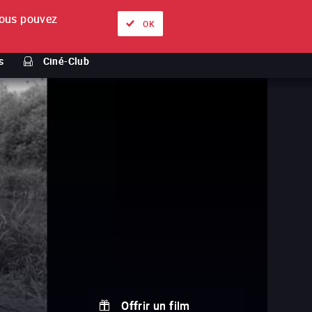
ous pouvez
À propos
Nos offres
Se connecter
FR
OK
s
Ciné-Club
Offrir un film