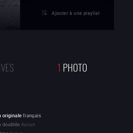
Ajouter à une playlist
IVES
1
PHOTO
 originale
français
n doublée
Aucun