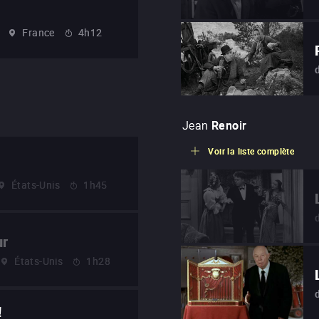
France
4h12
Jean
Renoir
Voir la liste complète
États-Unis
1h45
ur
États-Unis
1h28
!