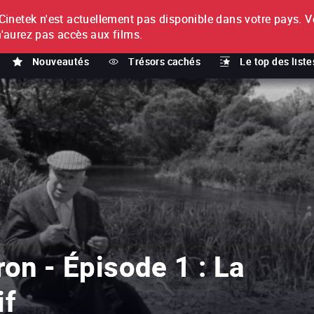
netek n'est actuellement pas disponible dans votre pays.
V
T
n'aurez pas accès aux films.
Nouveautés
Trésors cachés
Le top des liste
ron - Épisode 1 : La
if