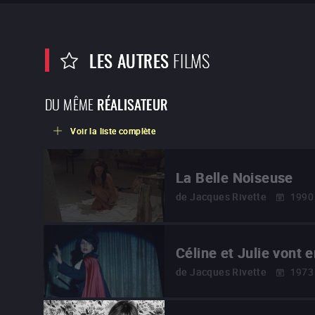
LES AUTRES
FILMS
DU MÊME
RÉALISATEUR
Voir la liste complète
La Belle Noiseuse
de
Jacques Rivette
1990
Céline et Julie vont 
de
Jacques Rivette
1973