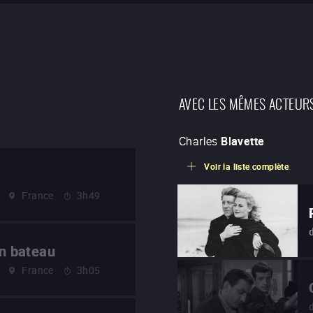
AVEC LES MÊMES ACTEUR
Charles
Blavette
Voir la liste complète
France
3h49
en bateau
France
3h05