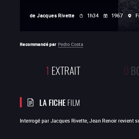
de
Jacques Rivette
1h34
1967
F
Recommandé par
Pedro Costa
1
EXTRAIT
0
B
LA FICHE
FILM
Interrogé par Jacques Rivette, Jean Renoir revient s