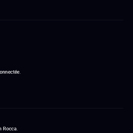
connectée.
n Rocca.