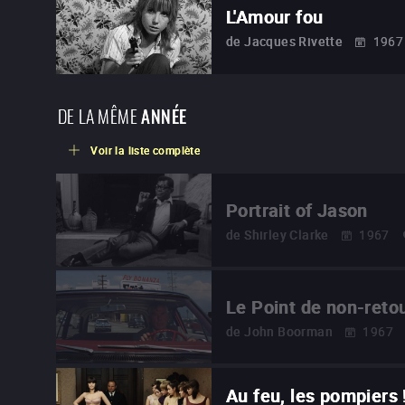
L'Amour fou
de
Jacques Rivette
1967
DE LA MÊME
ANNÉE
Voir la liste complète
Portrait of Jason
de
Shirley Clarke
1967
Le Point de non-reto
de
John Boorman
1967
Au feu, les pompiers 