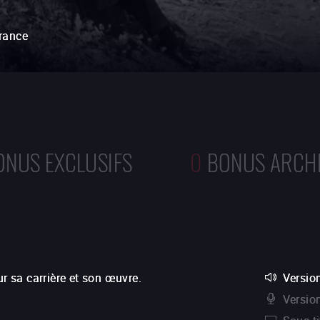
rance
ONUS EXCLUSIFS
0
BONUS ARCH
ur sa carrière et son œuvre.
Version
Versio