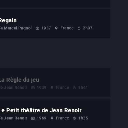
Regain
de
Marcel Pagnol
1937
France
2h07
La Règle du jeu
de
Jean Renoir
1939
France
1h41
Le Petit théâtre de Jean Renoir
de
Jean Renoir
1969
France
1h35