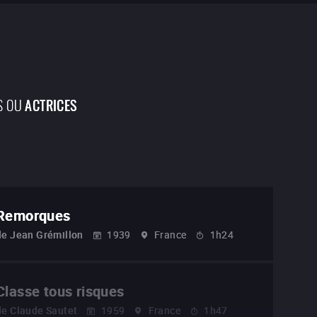
S OU
ACTRICES
Remorques
de
Jean Grémillon
1939
France
1h24
Classe tous risques
de
Claude Sautet
1959
France
1h47