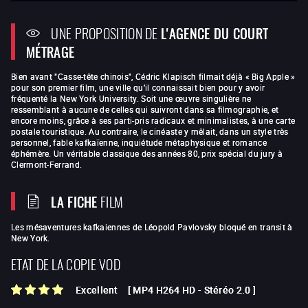
UNE PROPOSITION DE
L'AGENCE DU COURT
MÉTRAGE
Bien avant "Casse-tête chinois", Cédric Klapisch filmait déjà « Big Apple »
pour son premier film, une ville qu’il connaissait bien pour y avoir
fréquenté la New York University. Soit une œuvre singulière ne
ressemblant à aucune de celles qui suivront dans sa filmographie, et
encore moins, grâce à ses parti-pris radicaux et minimalistes, à une carte
postale touristique. Au contraire, le cinéaste y mêlait, dans un style très
personnel, fable kafkaïenne, inquiétude métaphysique et romance
éphémère. Un véritable classique des années 80, prix spécial du jury à
Clermont-Ferrand.
LA FICHE
FILM
Les mésaventures kafkaiennes de Léopold Pavlovsky bloqué en transit à
New York.
ETAT DE LA COPIE VOD
Excellent
[
MP4 H264 HD
-
Stéréo 2.0
]