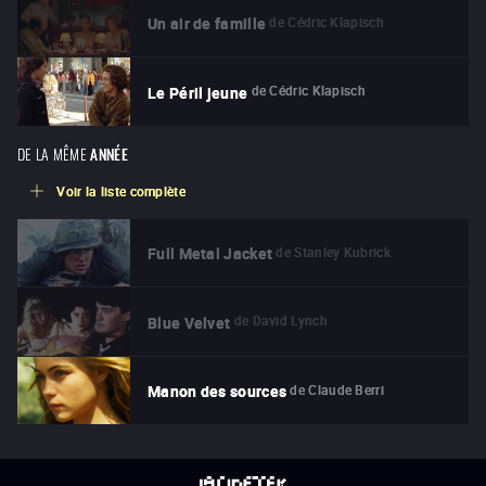
de
Cédric Klapisch
Un air de famille
de
Cédric Klapisch
Le Péril jeune
DE LA MÊME
ANNÉE
Voir la liste complète
de
Stanley Kubrick
Full Metal Jacket
de
David Lynch
Blue Velvet
de
Claude Berri
Manon des sources