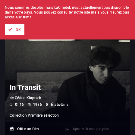
À L'UNITÉ
ABONNEMENT
Nous sommes désolés mais LaCinetek n'est actuellement pas disponible
dans votre pays.
Vous pouvez consulter notre site mais vous n'aurez pas
accès aux films.
Tous les films
Les listes de
Nouveautés
Trésors cachés
OK
In Transit
de
Cédric Klapisch
0h16
1986
États-Unis
Collection
Première sélection
Offrir un film
Ajouter à une playlist