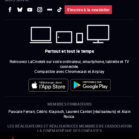
S'inscrire à la newsletter
Partout et tout le temps
Retrouvez LaCinetek sur votre ordinateur, smartphone, tablette et TV
connectée.
Compatible avec Chromecast et Airplay
MEMBRES FONDATEURS
Pascale Ferran, Cédric Klapisch, Laurent Cantet (
réalisateurs
)
et
Alain
Rocca.
LES RÉALISATEURS ET RÉALISATRICES MEMBRES DE L'ASSOCIATION
LA CINÉMATHÈQUE DES CINÉASTES
Olivier Assayas, Bertrand Bonello, Michel Hazanavicius (représentant de