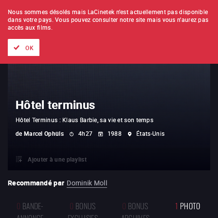
À L'UNITÉ
ABONNEMENT
Nous sommes désolés mais LaCinetek n'est actuellement pas disponible
dans votre pays.
Vous pouvez consulter notre site mais vous n'aurez pas
accès aux films.
Tous les films
Les listes de
Nouveautés
Trésors cachés
OK
Hôtel terminus
Hôtel Terminus : Klaus Barbie, sa vie et son temps
de
Marcel Ophüls
4h27
1988
États-Unis
Ajouter à une playlist
Recommandé par
Dominik Moll
0
BANDE-
0
BONUS
0
BONUS
1
PHOTO
ANNONCE
EXCLUSIFS
ARCHIVES