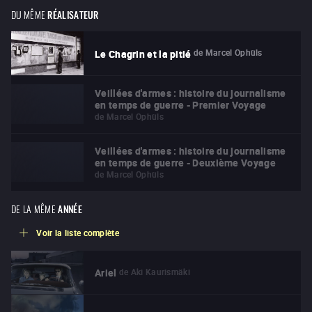
DU MÊME
RÉALISATEUR
de
Marcel Ophüls
Le Chagrin et la pitié
Veillées d'armes : histoire du journalisme
en temps de guerre - Premier Voyage
de
Marcel Ophüls
Veillées d'armes : histoire du journalisme
en temps de guerre - Deuxième Voyage
de
Marcel Ophüls
DE LA MÊME
ANNÉE
Voir la liste complète
de
Aki Kaurismäki
Ariel