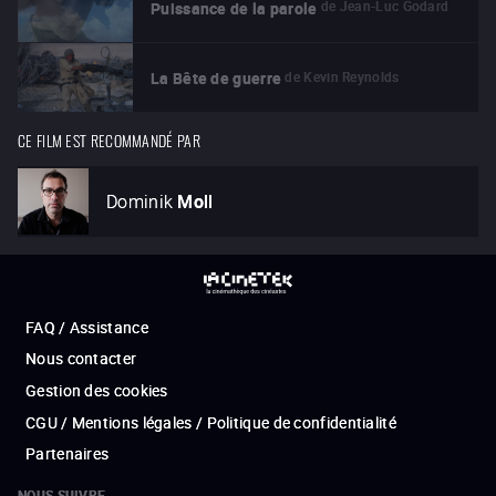
de
Jean-Luc Godard
Puissance de la parole
de
Kevin Reynolds
La Bête de guerre
CE FILM EST RECOMMANDÉ PAR
Dominik
Moll
FAQ / Assistance
Nous contacter
Gestion des cookies
CGU / Mentions légales / Politique de confidentialité
Partenaires
NOUS SUIVRE