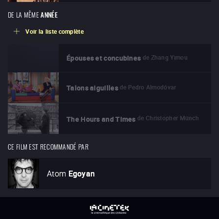
DE LA MÊME
ANNÉE
Voir la liste complète
de
Zhang Yimou
Épouses et concubines
de
Pedro Almodóvar
Talons aiguilles
de
Christopher Münch
The Hours and Times
CE FILM EST RECOMMANDÉ PAR
Atom
Egoyan