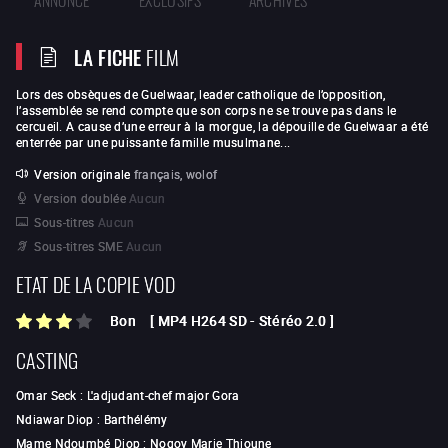
LA FICHE
FILM
Lors des obsèques de Guelwaar, leader catholique de l’opposition,
l’assemblée se rend compte que son corps ne se trouve pas dans le
cercueil. A cause d’une erreur à la morgue, la dépouille de Guelwaar a été
enterrée par une puissante famille musulmane...
Version originale
français, wolof
Version doublée
Aucun
Sous-titres
Aucun
Sous-titres SME
Aucun
ETAT DE LA COPIE VOD
Bon
[
MP4 H264 SD
-
Stéréo 2.0
]
CASTING
Omar Seck
:
L'adjudant-chef major Gora
Ndiawar Diop
:
Barthélémy
Mame Ndoumbé Diop
:
Nogoy Marie Thioune