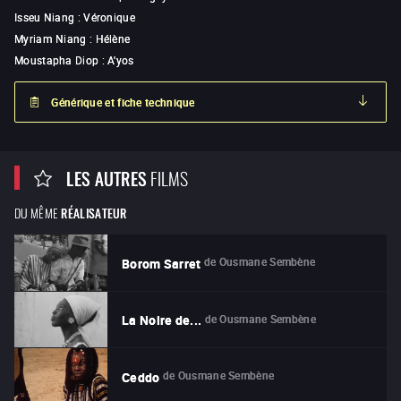
Isseu Niang
:
Véronique
Myriam Niang
:
Hélène
Moustapha Diop
:
A'yos
Générique et fiche technique
LES AUTRES
FILMS
DU MÊME
RÉALISATEUR
de
Ousmane Sembène
Borom Sarret
de
Ousmane Sembène
La Noire de...
de
Ousmane Sembène
Ceddo