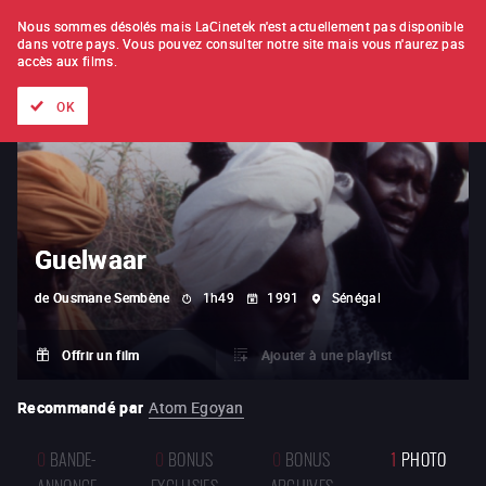
À L'UNITÉ
ABONNEMENT
Nous sommes désolés mais LaCinetek n'est actuellement pas disponible
dans votre pays.
Vous pouvez consulter notre site mais vous n'aurez pas
accès aux films.
Tous les films
Les listes de
Nouveautés
Trésors cachés
OK
Guelwaar
de
Ousmane Sembène
1h49
1991
Sénégal
Offrir un film
Ajouter à une playlist
Recommandé par
Atom Egoyan
0
BANDE-
0
BONUS
0
BONUS
1
PHOTO
ANNONCE
EXCLUSIFS
ARCHIVES