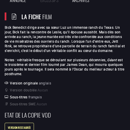
LA FICHE
FILM
Bick Benedict dirige avec sa sœur Luz un immense ranch du Texas. Un
jour, Bick fait la rencontre de Leslie, qu’il épouse aussitôt. Mais dès son
arrivée au ranch, la jeune mariée est très vite confrontée aux conditions
de vie misérables des ouvriers du ranch. Lorsque l'un d'entre eux, Jett
Rink, se retrouve propriétaire d’une parcelle de terrain du ranch familial et
s’enrichit, c’est le début d’un véritable conflit au cœur du domaine.
Notes : véritable fresque se déroulant sur plusieurs décennies,
Géant
est
le troisième et dernier film tourné par James Dean, qui mourra quelques
jours après le tournage. Il sera nommé à l’Oscar du meilleur acteur à titre
posthume.
Version originale
anglais
Version doublée
Aucun
Sous-titres
français
Sous-titres SME
Aucun
ETAT DE LA COPIE VOD
VERSION RESTAURÉE