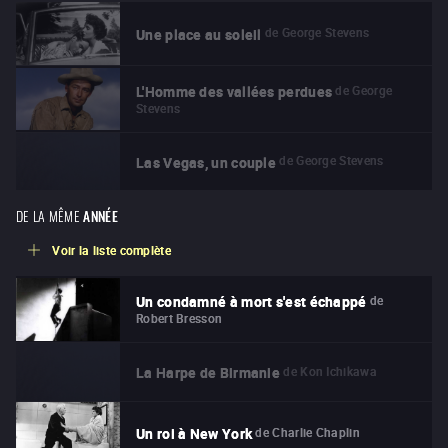
de
George Stevens
Une place au soleil
de
George
L'Homme des vallées perdues
Stevens
de
George Stevens
Las Vegas, un couple
DE LA MÊME
ANNÉE
Voir la liste complète
de
Un condamné à mort s'est échappé
Robert Bresson
de
Kon Ichikawa
La Harpe de Birmanie
de
Charlie Chaplin
Un roi à New York