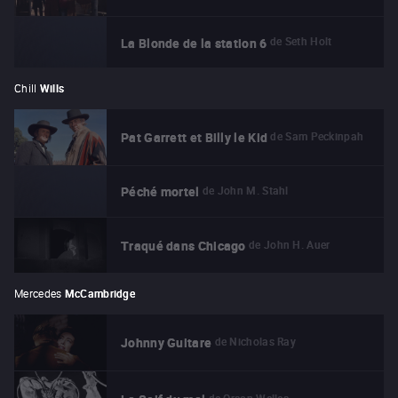
de
Seth Holt
La Blonde de la station 6
Chill
Wills
de
Sam Peckinpah
Pat Garrett et Billy le Kid
de
John M. Stahl
Péché mortel
de
John H. Auer
Traqué dans Chicago
Mercedes
McCambridge
de
Nicholas Ray
Johnny Guitare
de
Orson Welles