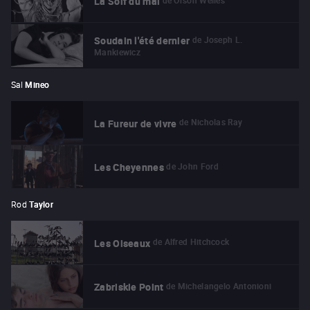
La Soif du mal
de
Joseph L.
Soudain l'été dernier
Mankiewicz
Sal
Mineo
de
Nicholas Ray
La Fureur de vivre
de
John Ford
Les Cheyennes
Rod
Taylor
de
Alfred Hitchcock
Les Oiseaux
de
Michelangelo Antonioni
Zabriskie Point