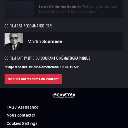
de
Wolfgang Reitherman
Les 101 dalmatiens
& Clyde Geronimi & Hamilton Luske
CE FILM EST RECOMMANDÉ PAR
Martin
Scorsese
CE FILM FAIT PARTIE DU
COURANT CINÉMATOGRAPHIQUE
"
L’âge d’or des studios américains 1930-1960
"
Voir les autres films du courant
FAQ / Assistance
Nous contacter
Cookies Settings