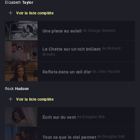
Elizabeth
Taylor
Voir la liste complète
de
George Stevens
Une place au soleil
de
Richard
La Chatte sur un toit brûlant
Brooks
de
John Huston
Reflets dans un œil d'or
Rock
Hudson
Voir la liste complète
de
Douglas Sirk
Écrit sur du vent
de
Douglas Sirk
Tout ce que le ciel permet