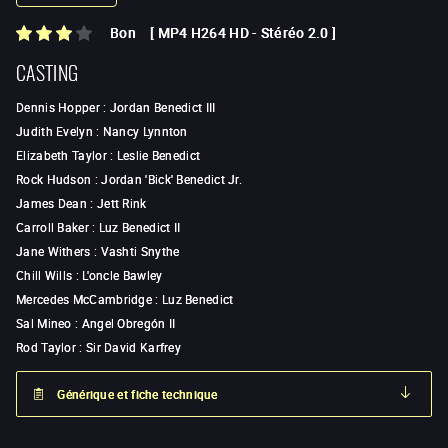
Bon
[
MP4 H264 HD
-
Stéréo 2.0
]
CASTING
Dennis Hopper
:
Jordan Benedict III
Judith Evelyn
:
Nancy Lynnton
Elizabeth Taylor
:
Leslie Benedict
Rock Hudson
:
Jordan 'Bick' Benedict Jr.
James Dean
:
Jett Rink
Carroll Baker
:
Luz Benedict II
Jane Withers
:
Vashti Snythe
Chill Wills
:
L'oncle Bawley
Mercedes McCambridge
:
Luz Benedict
Sal Mineo
:
Angel Obregón II
Rod Taylor
:
Sir David Karfrey
Générique et fiche technique