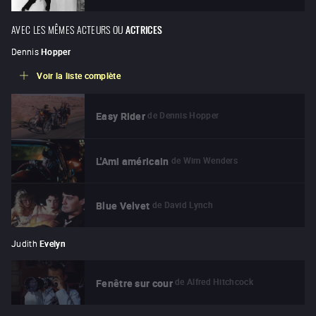
AVEC LES MÊMES ACTEURS OU
ACTRICES
Dennis
Hopper
Voir la liste complète
de
Dennis Hopper
Easy Rider
de
Wim Wenders
L'Ami américain
de
David Lynch
Blue Velvet
Judith
Evelyn
de
Alfred Hitchcock
Fenêtre sur cour