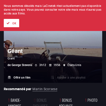
À L'UNITÉ
ABONNEMENT
Nous sommes désolés mais LaCinetek n'est actuellement pas disponible
dans votre pays.
Vous pouvez consulter notre site mais vous n'aurez pas
accès aux films.
Tous les films
Les listes de
Nouveautés
Trésors cachés
OK
Géant
Giant
de
George Stevens
3h12
1956
États-Unis
Offrir un film
Ajouter à une playlist
Recommandé par
Martin Scorsese
1
BANDE-
0
BONUS
1
BONUS
1
PHOTO
ANNONCE
EXCLUSIFS
ARCHIVES