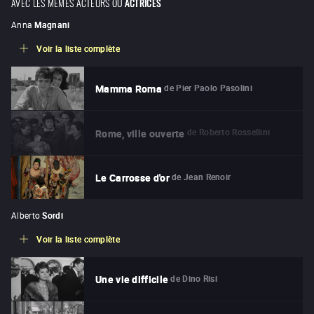
AVEC LES MÊMES ACTEURS OU
ACTRICES
Anna
Magnani
Voir la liste complète
de
Pier Paolo Pasolini
Mamma Roma
de
Roberto Rossellini
Rome, ville ouverte
de
Jean Renoir
Le Carrosse d'or
Alberto
Sordi
Voir la liste complète
de
Dino Risi
Une vie difficile