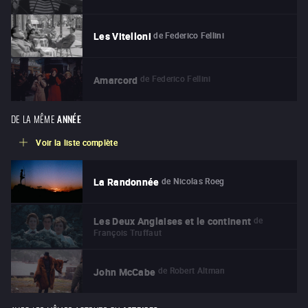
de
Federico Fellini
Les Vitelloni
de
Federico Fellini
Amarcord
DE LA MÊME
ANNÉE
Voir la liste complète
de
Nicolas Roeg
La Randonnée
de
Les Deux Anglaises et le continent
François Truffaut
de
Robert Altman
John McCabe