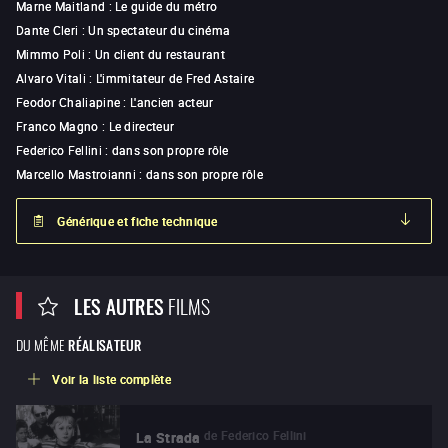
Marne Maitland
:
Le guide du métro
Dante Cleri
:
Un spectateur du cinéma
Mimmo Poli
:
Un client du restaurant
Alvaro Vitali
:
L'immitateur de Fred Astaire
Feodor Chaliapine
:
L'ancien acteur
Franco Magno
:
Le directeur
Federico Fellini
:
dans son propre rôle
Marcello Mastroianni
:
dans son propre rôle
Générique et fiche technique
LES AUTRES
FILMS
DU MÊME
RÉALISATEUR
Voir la liste complète
de
Federico Fellini
La Strada