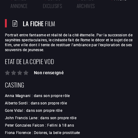
ANNONCE
EXCLUSIFS
ARCHIVES
LA FICHE
FILM
Portrait entre fantasme et réalité de la cité éternelle. Par la succession de
saynètes spectaculaires, le cinéaste fait de Rome le décor et le sujet de ce
film, une ville dont il tente de restituer l’ambiance par l’exploration de ses
souvenirs de jeunesse.
ETAT DE LA COPIE VOD
Non renseigné
CASTING
Anna Magnani
:
dans son propre rôle
Alberto Sordi
:
dans son propre rôle
Gore Vidal
:
dans son propre rôle
John Francis Lane
:
dans son propre rôle
Peter Gonzales Falcon
:
Fellini à 18 ans
Fiona Florence
:
Dolores, la belle prostituée