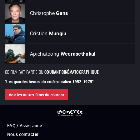
Christophe
Gans
Cristian
Mungiu
Apichatpong
Weerasethakul
CE FILM FAIT PARTIE DU
COURANT CINÉMATOGRAPHIQUE
"
Les grandes heures du cinéma italien 1952-1975
"
Voir les autres films du courant
FAQ / Assistance
Nous contacter