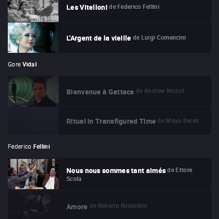
de
Federico Fellini
Les Vitelloni
de
Luigi Comencini
L'Argent de la vieille
Gore
Vidal
de
Andrew Niccol
Bienvenue à Gattaca
de
Maya Deren
Ritual in Transfigured Time
Federico
Fellini
de
Ettore
Nous nous sommes tant aimés
Scola
de
Roberto Rossellini
Amore