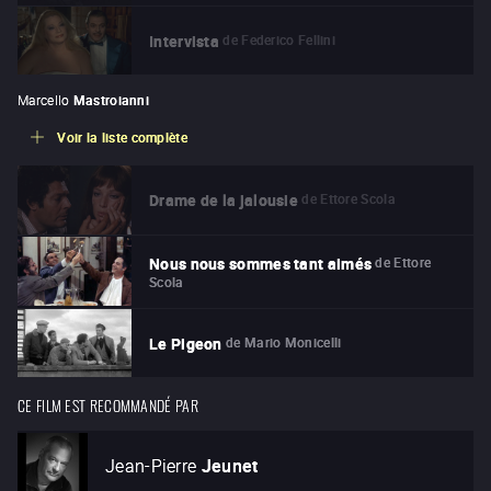
de
Federico Fellini
Intervista
Marcello
Mastroianni
Voir la liste complète
de
Ettore Scola
Drame de la jalousie
de
Ettore
Nous nous sommes tant aimés
Scola
de
Mario Monicelli
Le Pigeon
CE FILM EST RECOMMANDÉ PAR
Jean-Pierre
Jeunet