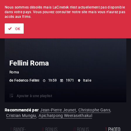
À L'UNITÉ
ABONNEMENT
Nous sommes désolés mais LaCinetek n'est actuellement pas disponible
dans votre pays.
Vous pouvez consulter notre site mais vous n'aurez pas
accès aux films.
Tous les films
Les listes de
Nouveautés
Trésors cachés
OK
Fellini Roma
Roma
de
Federico Fellini
1h59
1971
Italie
Ajouter à une playlist
Recommandé par
Jean-Pierre Jeunet
,
Christophe Gans
,
Cristian Mungiu
,
Apichatpong Weerasethakul
0
BANDE-
0
BONUS
0
BONUS
1
PHOTO