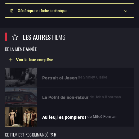
Générique et fiche technique
LES AUTRES
FILMS
DE LA MÊME
ANNÉE
Voir la liste complète
de
Shirley Clarke
Portrait of Jason
de
John Boorman
Le Point de non-retour
de
Miloš Forman
Au feu, les pompiers !
CE FILM EST RECOMMANDÉ PAR