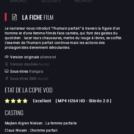
LA FICHE
FILM
Le narrateur nous introduit “l’humain parfait” à travers la figure d’un
homme et d’une femme filmés face caméra, qui font des gestes du
quotidien : lacer leurs chaussures, mettre du rouge à lèvres, se coiffer.
L’examen de l’humain parfait continue mais les actions des
protagonistes deviennent déroutantes.
Version originale
allemand
Version doublée
Aucun
Sous-titres
français
Sous-titres SME
Aucun
ETAT DE LA COPIE VOD
Excellent
[
MP4 H264 HD
-
Stéréo 2.0
]
CASTING
Majken Algren Nielsen
:
La femme parfaite
Claus Nissen
:
L'homme parfait