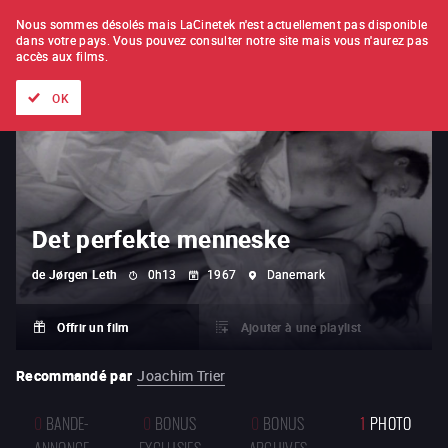
À L'UNITÉ
ABONNEMENT
Nous sommes désolés mais LaCinetek n'est actuellement pas disponible
dans votre pays.
Vous pouvez consulter notre site mais vous n'aurez pas
accès aux films.
Tous les films
Les listes de
Nouveautés
Trésors cachés
OK
Det perfekte menneske
de
Jørgen Leth
0h13
1967
Danemark
Offrir un film
Ajouter à une playlist
Recommandé par
Joachim Trier
0
BANDE-
0
BONUS
0
BONUS
1
PHOTO
ANNONCE
EXCLUSIFS
ARCHIVES