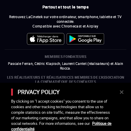
Partout et tout le temps
Retrouvez LaCinetek sur votre ordinateur, smartphone, tablette et TV
connectée.
Compatible avec Chromecast et Airplay
MEMBRES FONDATEURS
Pascale Ferran, Cédric Klapisch, Laurent Cantet (
réalisateurs
)
et
Alain
Rocca.
LES RÉALISATEURS ET RÉALISATRICES MEMBRES DE L'ASSOCIATION
LA CINÉMATHÈQUE DES CINÉASTES
Olivier Assayas, Bertrand Bonello, Michel Hazanavicius (représentant de
PRIVACY POLICY
l'ARP), Rebecca Zlotowski et Mikael Buch (représentant de la SRF)
By clicking on "I accept cookies" you consent to the use of
LES ORGANISMES MEMBRES DE L'ASSOCIATION LA CINÉMATHÈQUE
cookies and other tracking technologies that allow us to
DES CINÉASTES
compile statistics on site traffic, measure the effectiveness
ouvre une nouvelle fenêtre
Lien externe
ouvre une nouvelle fenêtre
Lien externe
ouvre une nouvelle fenêtre
Lien externe
ouvre une nouvelle fenêtre
Lien externe
of our marketing campaigns, and that allow you to share on
ouvre une nouvelle fenêtre
Lien externe
ouvre une nouvelle fenêtre
Lien externe
ouvre une nouvelle fenêtre
Lien externe
social networks. For more informations, see our
Politique de
ouvre une nouvelle fenêtre
Lien externe
ouvre une nouvelle fenêtre
Lien externe
ouvre une nouvelle fenêtre
Lien externe
ouvre une nouvelle fenêtre
Lien externe
ouvre une nouvelle fenêtre
Lien externe
confidentialité
ouvre une nouvelle fenêtre
Lien externe
ouvre une nouvelle fenêtre
Lien externe