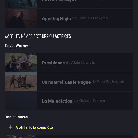
de
John Cassavetes
Opening Night
AVEC LES MÊMES ACTEURS OU
ACTRICES
David
Warner
de
Alain Resnais
Providence
de
Sam Peckinpah
Un nommé Cable Hogue
de
Richard Donner
La Malédiction
James
Mason
Voir la liste complète