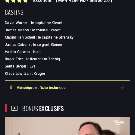
Excellent
[
MP4 H264 HD
-
Stéréo 2.0
]
CASTING
David Warner
:
le capitaine Kiesel
James Mason
:
le colonel Brandt
Maximilian Schell
:
le capitaine Stransky
James Coburn
:
le sergent Steiner
Vadim Glowna
:
Kern
Roger Fritz
:
le lieutenant Triebig
Senta Berger
:
Eva
Klaus Löwitsch
:
Krüger
Générique et fiche technique
BONUS
EXCLUSIFS