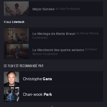
de
Sam Peckinpah
Major Dundee
Klaus
Löwitsch
de
Rainer Werner
Le Mariage de Maria Braun
Fassbinder
de
Rainer
Le Marchand des quatre saisons
Werner Fassbinder
CE FILM EST RECOMMANDÉ PAR
Christophe
Gans
Chan-wook
Park