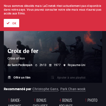
À L'UNITÉ
ABONNEMENT
Nous sommes désolés mais LaCinetek n'est actuellement pas disponible
dans votre pays.
Vous pouvez consulter notre site mais vous n'aurez pas
accès aux films.
Tous les films
Les listes de
Nouveautés
Trésors cachés
OK
Croix de fer
Cross of Iron
de
Sam Peckinpah
2h13
1977
Royaume-Uni
Offrir un film
Ajouter à une playlist
Recommandé par
Christophe Gans
,
Park Chan-wook
1
BANDE-
1
BONUS
4
BONUS
1
PHOTO
ANNONCE
EXCLUSIFS
ARCHIVES