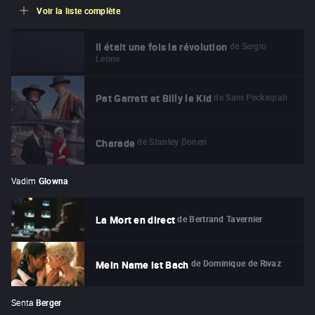
Voir la liste complète
de
Sergio
Il était une fois la révolution
Leone
de
Sam Peckinpah
Pat Garrett et Billy le Kid
de
Stanley Donen
Charade
Vadim
Glowna
de
Bertrand Tavernier
La Mort en direct
de
Dominique de Rivaz
Mein Name ist Bach
Senta
Berger