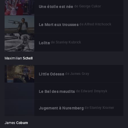
de
George Cukor
Une étoile est née
de
Alfred Hitchcock
La Mort aux trousses
de
Stanley Kubrick
Lolita
Maximilian
Schell
de
James Gray
Little Odessa
de
Edward Dmytryk
Le Bal des maudits
de
Stanley Kramer
Jugement à Nuremberg
James
Coburn