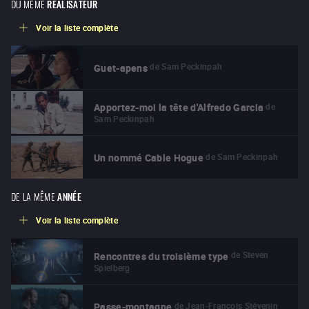
DU MÊME
RÉALISATEUR
Voir la liste complète
de
Sam Peckinpah
Guet-apens
de
Apportez-moi la tête d'Alfredo Garcia
Sam Peckinpah
de
Sam Peckinpah
Un nommé Cable Hogue
DE LA MÊME
ANNÉE
Voir la liste complète
de
Steven
Rencontres du troisième type
Spielberg
de
Jean-François Stévenin
Passe-montagne