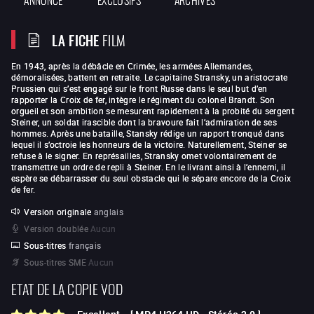
LA FICHE
FILM
En 1943, après la débâcle en Crimée, les armées Allemandes,
démoralisées, battent en retraite. Le capitaine Stransky, un aristocrate
Prussien qui s’est engagé sur le front Russe dans le seul but d’en
rapporter la Croix de fer, intègre le régiment du colonel Brandt. Son
orgueil et son ambition se mesurent rapidement à la probité du sergent
Steiner, un soldat irascible dont la bravoure fait l’admiration de ses
hommes. Après une bataille, Stansky rédige un rapport tronqué dans
lequel il s’octroie les honneurs de la victoire. Naturellement, Steiner se
refuse à le signer. En représailles, Stransky omet volontairement de
transmettre un ordre de repli à Steiner. En le livrant ainsi à l’ennemi, il
espère se débarrasser du seul obstacle qui le sépare encore de la Croix
de fer.
Version originale
anglais
Version doublée
Aucun
Sous-titres
français
Sous-titres SME
Aucun
ETAT DE LA COPIE VOD