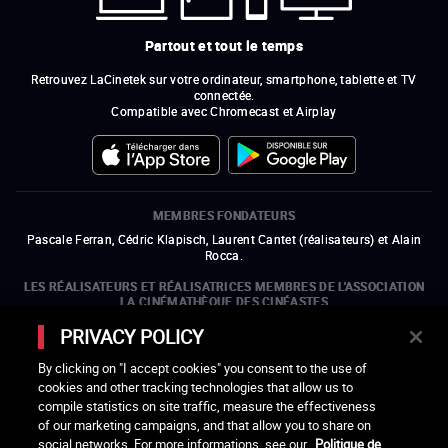
Partout et tout le temps
Retrouvez LaCinetek sur votre ordinateur, smartphone, tablette et TV
connectée.
Compatible avec Chromecast et Airplay
MEMBRES FONDATEURS
Pascale Ferran, Cédric Klapisch, Laurent Cantet (
réalisateurs
)
et
Alain
Rocca.
LES RÉALISATEURS ET RÉALISATRICES MEMBRES DE L'ASSOCIATION
LA CINÉMATHÈQUE DES CINÉASTES
Olivier Assayas, Bertrand Bonello, Michel Hazanavicius (représentant de
PRIVACY POLICY
l'ARP), Rebecca Zlotowski et Mikael Buch (représentant de la SRF)
By clicking on "I accept cookies" you consent to the use of
LES ORGANISMES MEMBRES DE L'ASSOCIATION LA CINÉMATHÈQUE
cookies and other tracking technologies that allow us to
DES CINÉASTES
compile statistics on site traffic, measure the effectiveness
ouvre une nouvelle fenêtre
Lien externe
ouvre une nouvelle fenêtre
Lien externe
ouvre une nouvelle fenêtre
Lien externe
ouvre une nouvelle fenêtre
Lien externe
of our marketing campaigns, and that allow you to share on
ouvre une nouvelle fenêtre
Lien externe
ouvre une nouvelle fenêtre
Lien externe
ouvre une nouvelle fenêtre
Lien externe
social networks. For more informations, see our
Politique de