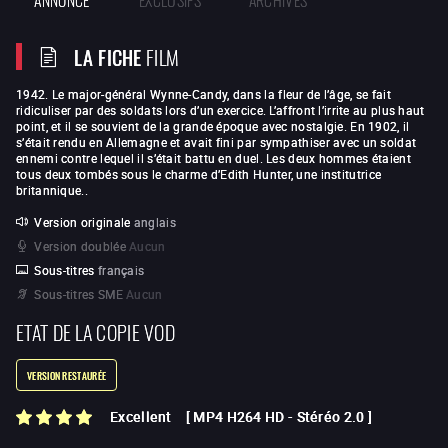
LA FICHE
FILM
1942. Le major-général Wynne-Candy, dans la fleur de l’âge, se fait
ridiculiser par des soldats lors d’un exercice. L’affront l’irrite au plus haut
point, et il se souvient de la grande époque avec nostalgie. En 1902, il
s’était rendu en Allemagne et avait fini par sympathiser avec un soldat
ennemi contre lequel il s’était battu en duel. Les deux hommes étaient
tous deux tombés sous le charme d’Edith Hunter, une institutrice
britannique..
Version originale
anglais
Version doublée
Aucun
Sous-titres
français
Sous-titres SME
Aucun
ETAT DE LA COPIE VOD
VERSION RESTAURÉE
Excellent
[
MP4 H264 HD
-
Stéréo 2.0
]