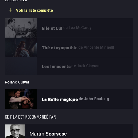
Voir la liste complète
de
Leo McCarey
Elle et Lui
de
Vincente Minnelli
Thé et sympathie
de
Jack Clayton
Les Innocents
Roland
Culver
de
John Boulting
La Boîte magique
CE FILM EST RECOMMANDÉ PAR
Martin
Scorsese