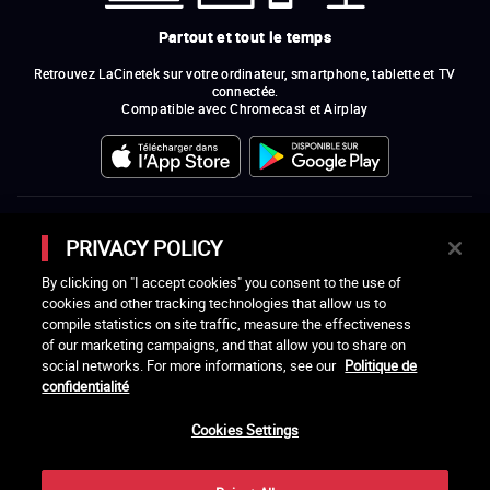
Partout et tout le temps
Retrouvez LaCinetek sur votre ordinateur, smartphone, tablette et TV
connectée.
Compatible avec Chromecast et Airplay
MEMBRES FONDATEURS
PRIVACY POLICY
Pascale Ferran, Cédric Klapisch, Laurent Cantet (
réalisateurs
)
et
Alain
Rocca.
By clicking on "I accept cookies" you consent to the use of
LES RÉALISATEURS ET RÉALISATRICES MEMBRES DE L'ASSOCIATION
cookies and other tracking technologies that allow us to
LA CINÉMATHÈQUE DES CINÉASTES
compile statistics on site traffic, measure the effectiveness
Olivier Assayas, Bertrand Bonello, Michel Hazanavicius (représentant de
of our marketing campaigns, and that allow you to share on
l'ARP), Rebecca Zlotowski et Mikael Buch (représentant de la SRF)
social networks. For more informations, see our
Politique de
confidentialité
LES ORGANISMES MEMBRES DE L'ASSOCIATION LA CINÉMATHÈQUE
DES CINÉASTES
Cookies Settings
ouvre une nouvelle fenêtre
Lien externe
ouvre une nouvelle fenêtre
Lien externe
ouvre une nouvelle fenêtre
Lien externe
ouvre une nouvelle fenêtre
Lien externe
ouvre une nouvelle fenêtre
Lien externe
ouvre une nouvelle fenêtre
Lien externe
ouvre une nouvelle fenêtre
Lien externe
ouvre une nouvelle fenêtre
Lien externe
ouvre une nouvelle fenêtre
Lien externe
ouvre une nouvelle fenêtre
Lien externe
ouvre une nouvelle fenêtre
Lien externe
ouvre une nouvelle fenêtre
Lien externe
ouvre une nouvelle fenêtre
Lien externe