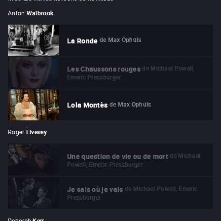
Anton
Walbrook
de
Max Ophüls
La Ronde
de
Michael Powell,
Les Chaussons rouges
Emeric Pressburger
de
Max Ophüls
Lola Montès
Roger
Livesey
de
Michael
Une question de vie ou de mort
Powell, Emeric Pressburger
de
Michael Powell, Emeric
Je sais où je vais
Pressburger
Deborah
Kerr