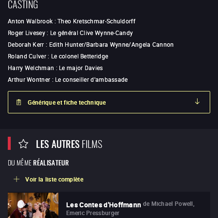
CASTING
Anton Walbrook
:
Theo Kretschmar-Schuldorff
Roger Livesey
:
Le général Clive Wynne-Candy
Deborah Kerr
:
Edith Hunter/Barbara Wynne/Angela Cannon
Roland Culver
:
Le colonel Betteridge
Harry Welchman
:
Le major Davies
Arthur Wontner
:
Le conseiller d'ambassade
Générique et fiche technique
LES AUTRES
FILMS
DU MÊME
RÉALISATEUR
Voir la liste complète
de
Michael Powell,
Les Contes d'Hoffmann
Emeric Pressburger