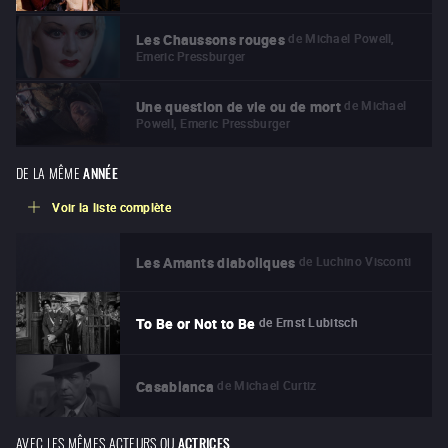
de
Michael Powell,
Les Chaussons rouges
Emeric Pressburger
de
Michael
Une question de vie ou de mort
Powell, Emeric Pressburger
DE LA MÊME
ANNÉE
Voir la liste complète
de
Luchino Visconti
Les Amants diaboliques
de
Ernst Lubitsch
To Be or Not to Be
de
Michael Curtiz
Casablanca
AVEC LES MÊMES ACTEURS OU
ACTRICES