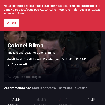
À L'UNITÉ
ABONNEMENT
Nous sommes désolés mais LaCinetek n'est actuellement pas disponible
dans votre pays.
Vous pouvez consulter notre site mais vous n'aurez pas
accès aux films.
Tous les films
Les listes de
Nouveautés
Trésors cachés
OK
Colonel Blimp
The Life and Death of Colonel Blimp
de
Michael Powell, Emeric Pressburger
2h43
1942
Royaume-Uni
Ajouter à une playlist
Recommandé par
Martin Scorsese
,
Bertrand Tavernier
1
BANDE-
0
BONUS
0
BONUS
1
PHOTO
ANNONCE
EXCLUSIFS
ARCHIVES