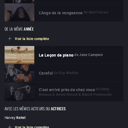
de
Abel Ferrara
L'Ange de la vengeance
DE LA MÊME
ANNÉE
Voir la liste complète
de
Jane Campion
La Leçon de piano
de
Guy Maddin
Careful
de
Rémy
C'est arrivé près de chez vous
Belvaux & André Bonzel & Benoît Poelvoorde
AVEC LES MÊMES ACTEURS OU
ACTRICES
Harvey
Keitel
Voir la liste complète