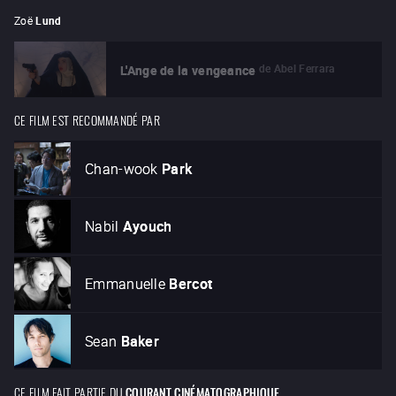
Zoë
Lund
de
Abel Ferrara
L'Ange de la vengeance
CE FILM EST RECOMMANDÉ PAR
Chan-wook
Park
Nabil
Ayouch
Emmanuelle
Bercot
Sean
Baker
CE FILM FAIT PARTIE DU
COURANT CINÉMATOGRAPHIQUE