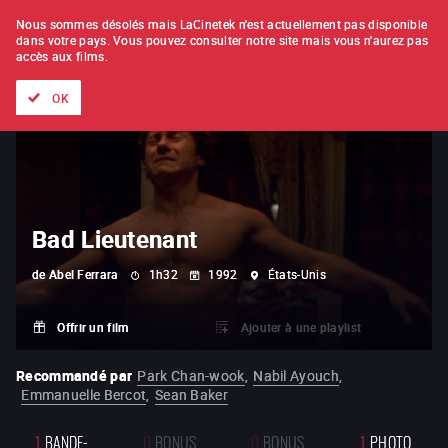
À L'UNITÉ
ABONNEMENT
Nous sommes désolés mais LaCinetek n'est actuellement pas disponible
dans votre pays.
Vous pouvez consulter notre site mais vous n'aurez pas
accès aux films.
Tous les films
Les listes de
Nouveautés
Trésors cachés
OK
Bad Lieutenant
de
Abel Ferrara
1h32
1992
États-Unis
Offrir un film
Ajouter à une playlist
Recommandé par
Park Chan-wook
,
Nabil Ayouch
,
Emmanuelle Bercot
,
Sean Baker
1
BANDE-
0
BONUS
0
BONUS
1
PHOTO