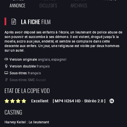
ANNONCE
EXCLUSIFS
ARCHIVES
LA FICHE
FILM
Après avoir déposé ses enfants à l'école, un lieutenant de police abuse de
son pouvoir et succombe à ses démons. Il est violent, drogué jusqu'à la
moelle, accro aux jeux, endetté, et semble se complaire dans cette
descente aux enfers. Un jour, une religieuse est violée par deux hommes
sur un autel.
Version originale
anglais, espagnol
Version doublée
français
Sous-titres
français
Sous-titres SME
Aucun
ETAT DE LA COPIE VOD
Excellent
[
MP4 H264 HD
-
Stéréo 2.0
]
CASTING
Harvey Keitel
:
Le lieutenant