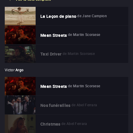
de
Jane Campion
La Leçon de piano
de
Martin Scorsese
Mean Streets
de
Martin Scorsese
Taxi Driver
Victor
Argo
de
Martin Scorsese
Mean Streets
de
Abel Ferrara
Nos funérailles
de
Abel Ferrara
Christmas