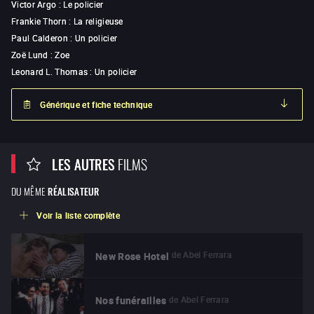
Victor Argo
:
Le policier
Frankie Thorn
:
La religieuse
Paul Calderon
:
Un policier
Zoë Lund
:
Zoe
Leonard L. Thomas
:
Un policier
Générique et fiche technique
LES AUTRES
FILMS
DU MÊME
RÉALISATEUR
Voir la liste complète
de
Abel Ferrara
New Rose Hotel
de
Abel Ferrara
Nos funérailles