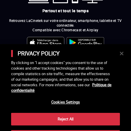
Partout et tout le temps
Retrouvez LaCinetek sur votre ordinateur, smartphone, tablette et TV
connectée.
Compatible avec Chromecast et Airplay
PRIVACY POLICY
MEMBRES FONDATEURS
By clicking on "I accept cookies" you consent to the use of
Pascale Ferran, Cédric Klapisch, Laurent Cantet (
réalisateurs
)
et
Alain
cookies and other tracking technologies that allow us to
Rocca.
compile statistics on site traffic, measure the effectiveness
of our marketing campaigns, and that allow you to share on
LES RÉALISATEURS ET RÉALISATRICES MEMBRES DE L'ASSOCIATION
social networks. For more informations, see our
Politique de
LA CINÉMATHÈQUE DES CINÉASTES
confidentialité
Olivier Assayas, Bertrand Bonello, Michel Hazanavicius (représentant de
l'ARP), Rebecca Zlotowski et Mikael Buch (représentant de la SRF)
Cookies Settings
LES ORGANISMES MEMBRES DE L'ASSOCIATION LA CINÉMATHÈQUE
DES CINÉASTES
ouvre une nouvelle fenêtre
Lien externe
Reject All
ouvre une nouvelle fenêtre
Lien externe
ouvre une nouvelle fenêtre
Lien externe
ouvre une nouvelle fenêtre
Lien externe
ouvre une nouvelle fenêtre
Lien externe
ouvre une nouvelle fenêtre
Lien externe
ouvre une nouvelle fenêtre
Lien externe
ouvre une nouvelle fenêtre
Lien externe
ouvre une nouvelle fenêtre
Lien externe
ouvre une nouvelle fenêtre
Lien externe
ouvre une nouvelle fenêtre
Lien externe
ouvre une nouvelle fenêtre
Lien externe
ouvre une nouvelle fenêtre
Lien externe