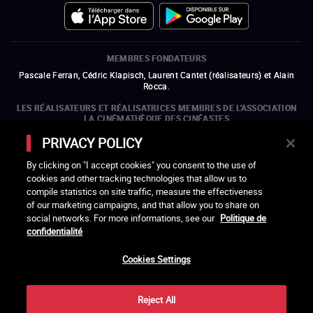
MEMBRES FONDATEURS
Pascale Ferran, Cédric Klapisch, Laurent Cantet (
réalisateurs
)
et
Alain
Rocca.
LES RÉALISATEURS ET RÉALISATRICES MEMBRES DE L'ASSOCIATION
LA CINÉMATHÈQUE DES CINÉASTES
Olivier Assayas, Bertrand Bonello, Michel Hazanavicius (représentant de
PRIVACY POLICY
l'ARP), Rebecca Zlotowski et Mikael Buch (représentant de la SRF)
By clicking on "I accept cookies" you consent to the use of
LES ORGANISMES MEMBRES DE L'ASSOCIATION LA CINÉMATHÈQUE
cookies and other tracking technologies that allow us to
DES CINÉASTES
compile statistics on site traffic, measure the effectiveness
ouvre une nouvelle fenêtre
Lien externe
ouvre une nouvelle fenêtre
Lien externe
ouvre une nouvelle fenêtre
Lien externe
ouvre une nouvelle fenêtre
Lien externe
of our marketing campaigns, and that allow you to share on
ouvre une nouvelle fenêtre
Lien externe
ouvre une nouvelle fenêtre
Lien externe
ouvre une nouvelle fenêtre
Lien externe
social networks. For more informations, see our
Politique de
ouvre une nouvelle fenêtre
Lien externe
ouvre une nouvelle fenêtre
Lien externe
ouvre une nouvelle fenêtre
Lien externe
ouvre une nouvelle fenêtre
Lien externe
ouvre une nouvelle fenêtre
Lien externe
confidentialité
ouvre une nouvelle fenêtre
Lien externe
ouvre une nouvelle fenêtre
Lien externe
Cookies Settings
LACINETEK EST SOUTENUE PAR
ouvre une nouvelle fenêtre
Lien externe
ouvre une nouvelle fenêtre
Lien externe
ouvre une nouvelle fenêtre
Lien externe
ouvre une nouvelle fenêtre
Lien externe
Reject All
REMERCIEMENTS - CRÉDITS