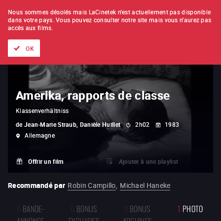
À L'UNITÉ
ABONNEMENT
Nous sommes désolés mais LaCinetek n'est actuellement pas disponible
dans votre pays.
Vous pouvez consulter notre site mais vous n'aurez pas
accès aux films.
Tous les films
Les listes de
Nouveautés
Trésors cachés
OK
Amerika, rapports de classe
Klassenverhältniss
de
Jean-Marie Straub, Danièle Huillet
2h02
1983
Allemagne
Offrir un film
Ajouter à une playlist
Recommandé par
Robin Campillo
,
Michael Haneke
0
BANDE-
0
BONUS
0
BONUS
1
PHOTO
ANNONCE
EXCLUSIFS
ARCHIVES