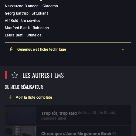
Nazzareno Bianconi
:
Giacomo
Georg Bintrup
:
L'étudiant
Alf Bold
:
Un serviteur
Manfred Blank
:
Robinson
Laura Betti
:
Brunelda
Générique et fiche technique
LES AUTRES
FILMS
DU MÊME
RÉALISATEUR
Voir la liste complète
de
Jean-Marie Straub,
Trop tôt, trop tard
Danièle Huillet
de
Chronique d'Anna Magdalena Bach