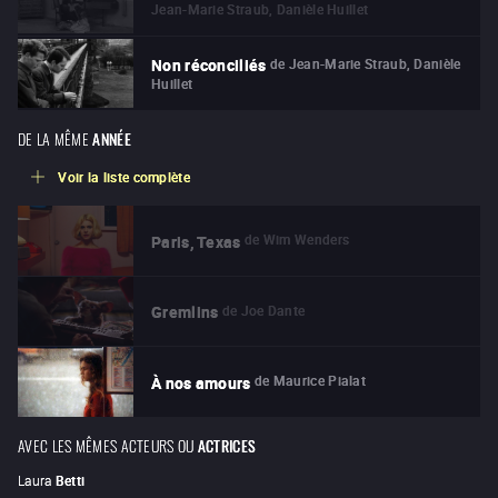
Jean-Marie Straub, Danièle Huillet
de
Jean-Marie Straub, Danièle
Non réconciliés
Huillet
DE LA MÊME
ANNÉE
Voir la liste complète
de
Wim Wenders
Paris, Texas
de
Joe Dante
Gremlins
de
Maurice Pialat
À nos amours
AVEC LES MÊMES ACTEURS OU
ACTRICES
Laura
Betti