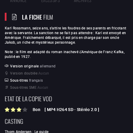
LA FICHE
FILM
Karl Rossmann, seize ans, s’attire les foudres de ses parents en fricotant
avec la servante. La sanction ne se fait pas attendre : Karl est envoyé en
Amérique. Fraîchement débarqué, il est pris en charge par son oncle
Jakob, un riche et mystérieux personnage.
Note : le film est adapté du roman inachevé
L’Amérique
de Franz Kafka,
publié en 1927.
Version originale
allemand
Version doublée
Aucun
Sous-titres
français
Sous-titres SME
Aucun
ETAT DE LA COPIE VOD
Bon
[
MP4 H264 SD
-
Stéréo 2.0
]
CASTING
Thom Andersen
:
Le guide