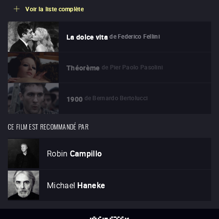
Voir la liste complète
de
Federico Fellini
La dolce vita
de
Pier Paolo Pasolini
Théorème
de
Bernardo Bertolucci
1900
CE FILM EST RECOMMANDÉ PAR
Robin
Campillo
Michael
Haneke