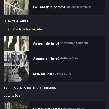
de
Julien Duvivier
La Tête d'un homme
DE LA MÊME
ANNÉE
Voir la liste complète
de
Maurice Tourneur
Au nom de la loi
de
René Clair
À nous la liberté
de
Fritz Lang
M le maudit
AVEC LES MÊMES ACTEURS OU
ACTRICES
Josette
Day
de
Jean Cocteau
La Belle et la bête