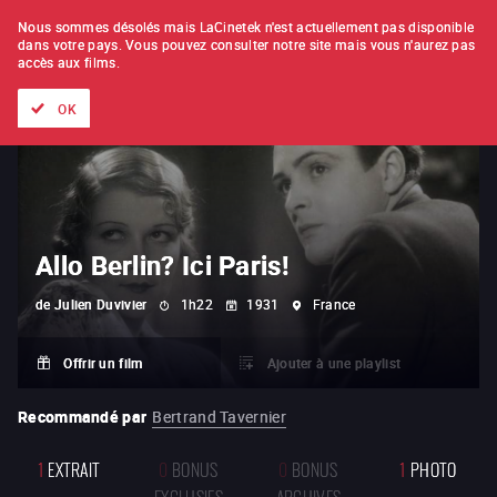
À L'UNITÉ
ABONNEMENT
Nous sommes désolés mais LaCinetek n'est actuellement pas disponible
dans votre pays.
Vous pouvez consulter notre site mais vous n'aurez pas
accès aux films.
Tous les films
Les listes de
Nouveautés
Trésors cachés
OK
Allo Berlin? Ici Paris!
de
Julien Duvivier
1h22
1931
France
Offrir un film
Ajouter à une playlist
Recommandé par
Bertrand Tavernier
1
EXTRAIT
0
BONUS
0
BONUS
1
PHOTO
EXCLUSIFS
ARCHIVES