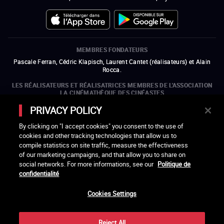
MEMBRES FONDATEURS
Pascale Ferran, Cédric Klapisch, Laurent Cantet (
réalisateurs
)
et
Alain
Rocca.
LES RÉALISATEURS ET RÉALISATRICES MEMBRES DE L'ASSOCIATION
LA CINÉMATHÈQUE DES CINÉASTES
Olivier Assayas, Bertrand Bonello, Michel Hazanavicius (représentant de
PRIVACY POLICY
l'ARP), Rebecca Zlotowski et Mikael Buch (représentant de la SRF)
By clicking on "I accept cookies" you consent to the use of
LES ORGANISMES MEMBRES DE L'ASSOCIATION LA CINÉMATHÈQUE
cookies and other tracking technologies that allow us to
DES CINÉASTES
compile statistics on site traffic, measure the effectiveness
ouvre une nouvelle fenêtre
Lien externe
ouvre une nouvelle fenêtre
Lien externe
ouvre une nouvelle fenêtre
Lien externe
ouvre une nouvelle fenêtre
Lien externe
of our marketing campaigns, and that allow you to share on
ouvre une nouvelle fenêtre
Lien externe
ouvre une nouvelle fenêtre
Lien externe
ouvre une nouvelle fenêtre
Lien externe
social networks. For more informations, see our
Politique de
ouvre une nouvelle fenêtre
Lien externe
ouvre une nouvelle fenêtre
Lien externe
ouvre une nouvelle fenêtre
Lien externe
ouvre une nouvelle fenêtre
Lien externe
ouvre une nouvelle fenêtre
Lien externe
confidentialité
ouvre une nouvelle fenêtre
Lien externe
ouvre une nouvelle fenêtre
Lien externe
Cookies Settings
LACINETEK EST SOUTENUE PAR
ouvre une nouvelle fenêtre
Lien externe
ouvre une nouvelle fenêtre
Lien externe
ouvre une nouvelle fenêtre
Lien externe
ouvre une nouvelle fenêtre
Lien externe
Reject All