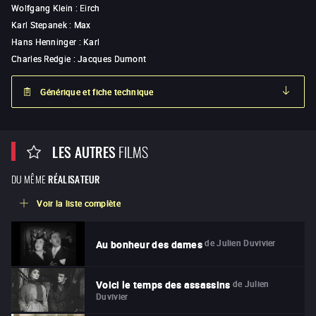
Wolfgang Klein
:
Eirch
Karl Stepanek
:
Max
Hans Henninger
:
Karl
Charles Redgie
:
Jacques Dumont
Générique et fiche technique
LES AUTRES
FILMS
DU MÊME
RÉALISATEUR
Voir la liste complète
de
Julien Duvivier
Au bonheur des dames
de
Julien
Voici le temps des assassins
Duvivier