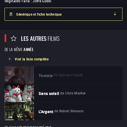
Reginaldo Faria
:
Jofre Godói
Générique et fiche technique
LES AUTRES
FILMS
DE LA MÊME
ANNÉE
Voir la liste complète
de
Sydney Pollack
Tootsie
de
Chris Marker
Sans soleil
de
Robert Bresson
L'Argent