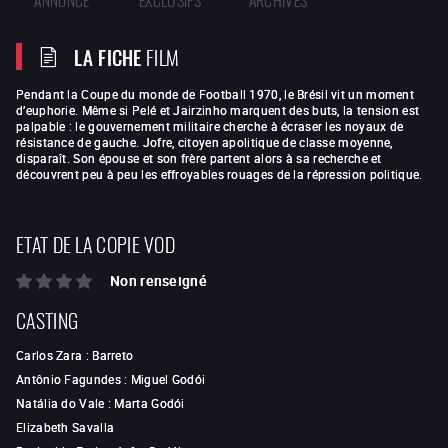
LA FICHE
FILM
Pendant la Coupe du monde de Football 1970, le Brésil vit un moment
d’euphorie. Même si Pelé et Jairzinho marquent des buts, la tension est
palpable : le gouvernement militaire cherche à écraser les noyaux de
résistance de gauche. Jofre, citoyen apolitique de classe moyenne,
disparaît. Son épouse et son frère partent alors à sa recherche et
découvrent peu à peu les effroyables rouages de la répression politique.
ETAT DE LA COPIE VOD
Non renseigné
CASTING
Carlos Zara
:
Barreto
Antônio Fagundes
:
Miguel Godói
Natália do Vale
:
Marta Godói
Elizabeth Savalla