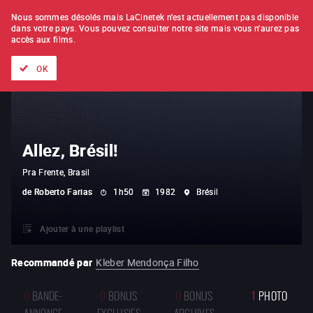
À L'UNITÉ
ABONNEMENT
Nous sommes désolés mais LaCinetek n'est actuellement pas disponible
dans votre pays.
Vous pouvez consulter notre site mais vous n'aurez pas
accès aux films.
Tous les films
Les listes de
Nouveautés
Trésors cachés
OK
Allez, Brésil!
Pra Frente, Brasil
de
Roberto Farias
1h50
1982
Brésil
Ajouter à une playlist
Recommandé par
Kleber Mendonça Filho
0
BANDE-
0
BONUS
0
BONUS
1
PHOTO
ANNONCE
EXCLUSIFS
ARCHIVES