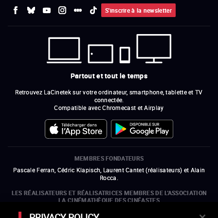
S'inscrire à la newsletter
Partout et tout le temps
Retrouvez LaCinetek sur votre ordinateur, smartphone, tablette et TV
connectée.
Compatible avec Chromecast et Airplay
MEMBRES FONDATEURS
Pascale Ferran, Cédric Klapisch, Laurent Cantet (
réalisateurs
)
et
Alain
Rocca.
LES RÉALISATEURS ET RÉALISATRICES MEMBRES DE L'ASSOCIATION
LA CINÉMATHÈQUE DES CINÉASTES
Olivier Assayas, Bertrand Bonello, Michel Hazanavicius (représentant de
PRIVACY POLICY