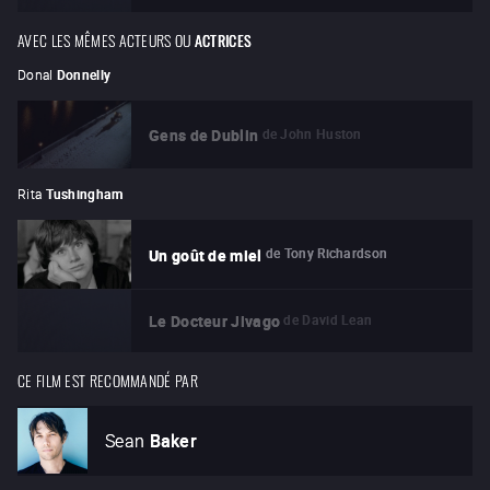
AVEC LES MÊMES ACTEURS OU
ACTRICES
Donal
Donnelly
de
John Huston
Gens de Dublin
Rita
Tushingham
de
Tony Richardson
Un goût de miel
de
David Lean
Le Docteur Jivago
CE FILM EST RECOMMANDÉ PAR
Sean
Baker