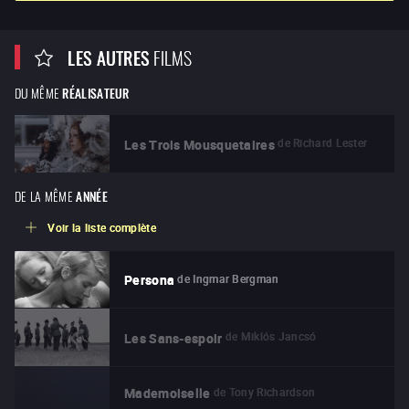
LES AUTRES
FILMS
DU MÊME
RÉALISATEUR
de
Richard Lester
Les Trois Mousquetaires
DE LA MÊME
ANNÉE
Voir la liste complète
de
Ingmar Bergman
Persona
de
Miklós Jancsó
Les Sans-espoir
de
Tony Richardson
Mademoiselle