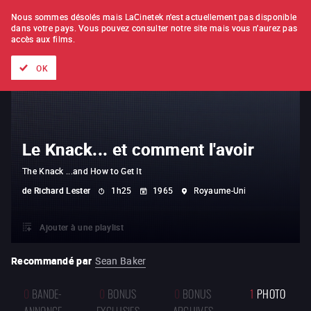
À L'UNITÉ
ABONNEMENT
Nous sommes désolés mais LaCinetek n'est actuellement pas disponible
dans votre pays.
Vous pouvez consulter notre site mais vous n'aurez pas
accès aux films.
Tous les films
Les listes de
Nouveautés
Trésors cachés
OK
Le Knack... et comment l'avoir
The Knack ...and How to Get It
de
Richard Lester
1h25
1965
Royaume-Uni
Ajouter à une playlist
Recommandé par
Sean Baker
0
BANDE-
0
BONUS
0
BONUS
1
PHOTO
ANNONCE
EXCLUSIFS
ARCHIVES