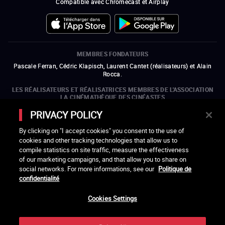
Compatible avec Chromecast et Airplay
MEMBRES FONDATEURS
Pascale Ferran, Cédric Klapisch, Laurent Cantet (
réalisateurs
)
et
Alain
Rocca.
LES RÉALISATEURS ET RÉALISATRICES MEMBRES DE L'ASSOCIATION
LA CINÉMATHÈQUE DES CINÉASTES
Olivier Assayas, Bertrand Bonello, Michel Hazanavicius (représentant de
PRIVACY POLICY
l'ARP), Rebecca Zlotowski et Mikael Buch (représentant de la SRF)
By clicking on "I accept cookies" you consent to the use of
LES ORGANISMES MEMBRES DE L'ASSOCIATION LA CINÉMATHÈQUE
cookies and other tracking technologies that allow us to
DES CINÉASTES
compile statistics on site traffic, measure the effectiveness
ouvre une nouvelle fenêtre
Lien externe
ouvre une nouvelle fenêtre
Lien externe
ouvre une nouvelle fenêtre
Lien externe
ouvre une nouvelle fenêtre
Lien externe
of our marketing campaigns, and that allow you to share on
ouvre une nouvelle fenêtre
Lien externe
ouvre une nouvelle fenêtre
Lien externe
ouvre une nouvelle fenêtre
Lien externe
social networks. For more informations, see our
Politique de
ouvre une nouvelle fenêtre
Lien externe
ouvre une nouvelle fenêtre
Lien externe
ouvre une nouvelle fenêtre
Lien externe
ouvre une nouvelle fenêtre
Lien externe
ouvre une nouvelle fenêtre
Lien externe
confidentialité
ouvre une nouvelle fenêtre
Lien externe
ouvre une nouvelle fenêtre
Lien externe
Cookies Settings
LACINETEK EST SOUTENUE PAR
ouvre une nouvelle fenêtre
Lien externe
ouvre une nouvelle fenêtre
Lien externe
ouvre une nouvelle fenêtre
Lien externe
ouvre une nouvelle fenêtre
Lien externe