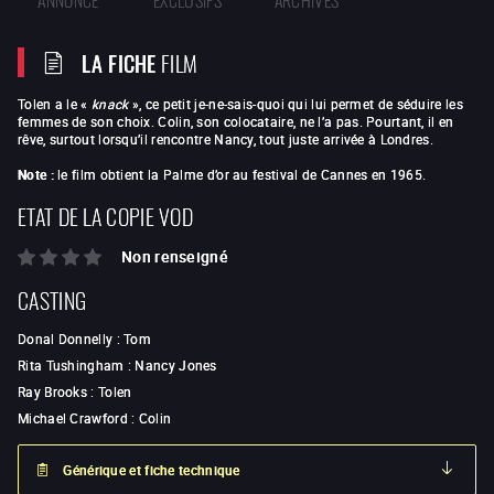
LA FICHE
FILM
Tolen a le «
knack
», ce petit je-ne-sais-quoi qui lui permet de séduire les
femmes de son choix. Colin, son colocataire, ne l’a pas. Pourtant, il en
rêve, surtout lorsqu’il rencontre Nancy, tout juste arrivée à Londres.
Note :
le film obtient la Palme d’or au festival de Cannes en 1965.
ETAT DE LA COPIE VOD
Non renseigné
CASTING
Donal Donnelly
:
Tom
Rita Tushingham
:
Nancy Jones
Ray Brooks
:
Tolen
Michael Crawford
:
Colin
Générique et fiche technique