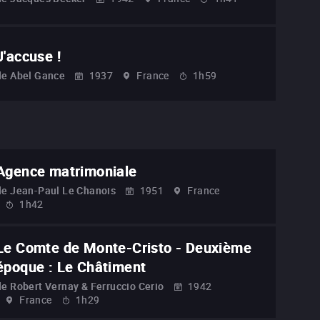
J'accuse !
de
Abel Gance
1937
France
1h59
Agence matrimoniale
de
Jean-Paul Le Chanois
1951
France
1h42
Le Comte de Monte-Cristo - Deuxième
époque : Le Châtiment
de
Robert Vernay & Ferruccio Cerio
1942
France
1h29