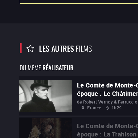
LES AUTRES
FILMS
DU MÊME
RÉALISATEUR
Le Comte de Monte-C
époque : Le Châtime
de
Robert Vernay & Ferruccio
France
1h29
Le Comte de Monte-C
époque : La Trahison