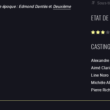
Sous-t
e époque : Edmond Dantès
et
Deuxième
ETAT DE
CASTIN
Alexandre
Aimé Clar
Line Noro
Michèle A
Pierre Ric