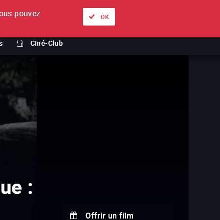
ous pouvez
À propos
Nos offres
Se connecter
FR
OK
s
Ciné-Club
ue :
Offrir un film