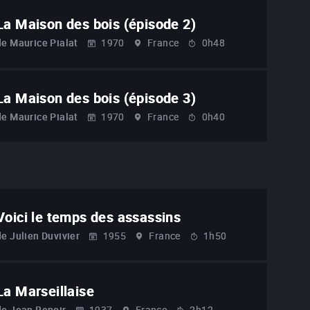
La Maison des bois (épisode 2)
de
Maurice Pialat
1970
France
0h48
La Maison des bois (épisode 3)
de
Maurice Pialat
1970
France
0h40
Voici le temps des assassins
de
Julien Duvivier
1955
France
1h50
La Marseillaise
de
Jean Renoir
1937
France
2h12