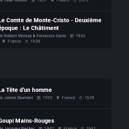
Le Comte de Monte-Cristo - Deuxième
époque : Le Châtiment
de
Robert Vernay & Ferruccio Cerio
1942
France
1h29
La Tête d'un homme
de
Julien Duvivier
1932
France
1h29
Goupi Mains-Rouges
de
Jacques Becker
1942
France
1h41