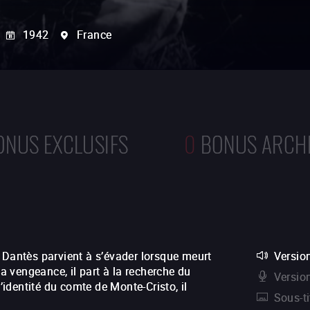
1942
France
ONUS EXCLUSIFS
0
BONUS ARCH
 Dantès parvient à s’évader lorsque meurt
Version
la vengeance, il part à la recherche du
Versio
l’identité du comte de Monte-Cristo, il
Sous-ti