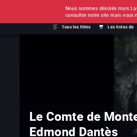
Nous sommes désolés mais LaCi
À L'UNITÉ
ABONNEMEN
consulter notre site mais vous 
Tous les films
Les listes de
Le Comte de Monte
Edmond Dantès