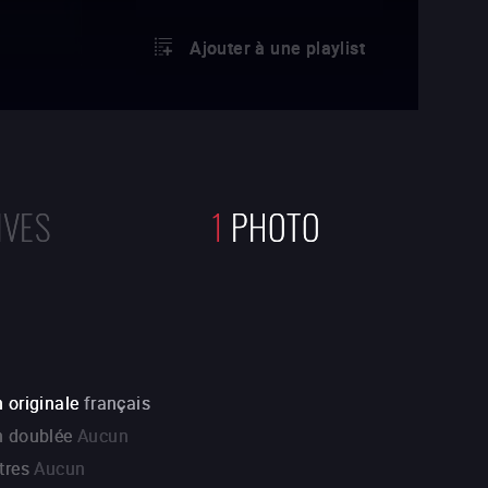
Ajouter à une playlist
IVES
1
PHOTO
 originale
français
n doublée
Aucun
tres
Aucun