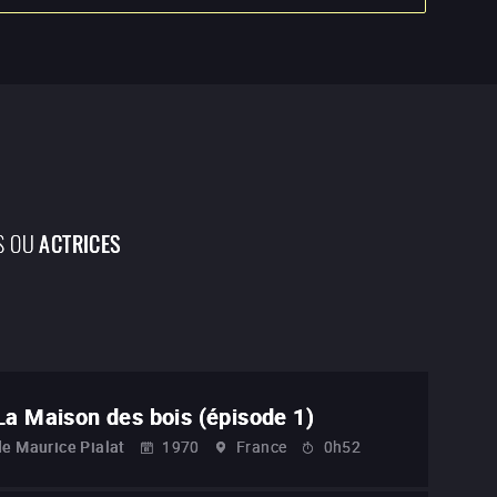
S OU
ACTRICES
La Maison des bois (épisode 1)
de
Maurice Pialat
1970
France
0h52