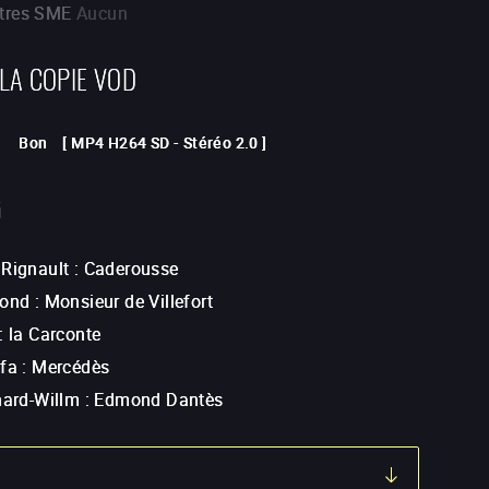
itres SME
Aucun
 LA COPIE VOD
Bon
[
MP4 H264 SD
-
Stéréo 2.0
]
G
 Rignault
:
Caderousse
iond
:
Monsieur de Villefort
:
la Carconte
lfa
:
Mercédès
hard-Willm
:
Edmond Dantès