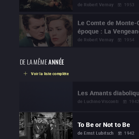
de
Robert Vernay
1953
Le Comte de Monte-C
époque : La Vengean
de
Robert Vernay
1954
DE LA MÊME
ANNÉE
Voir la liste complète
Les Amants diaboliq
de
Luchino Visconti
194
To Be or Not to Be
de
Ernst Lubitsch
1942