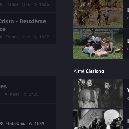
France, Italie
1h35
risto - Deuxième
ce
France, Italie
1h27
Aimé
Clariond
ues
2
Italie
2h20
États-Unis
1h39