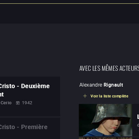
AVEC LES MÊMES ACTEUR
Alexandre
Rignault
risto - Deuxième
nt
Voir la liste complète
 Cerio
1942
risto - Première