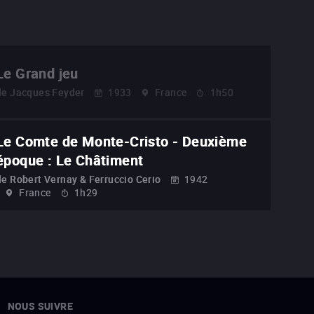
Le Grand jeu
de
Jacques Feyder
1933
France
1h50
Le Comte de Monte-Cristo - Deuxième
époque : Le Châtiment
de
Robert Vernay & Ferruccio Cerio
1942
France
1h29
NOUS SUIVRE