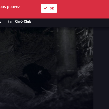
ous pouvez
À propos
Nos offres
Se connecter
FR
OK
s
Ciné-Club