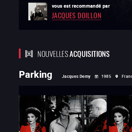
vous est recommandé par
est l'un des films préférés de
JACQUES DOILLON
NADAV LAPID
NOUVELLES
ACQUISITIONS
Parking
Jacques Demy
1985
Fran