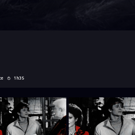
ce
1h35