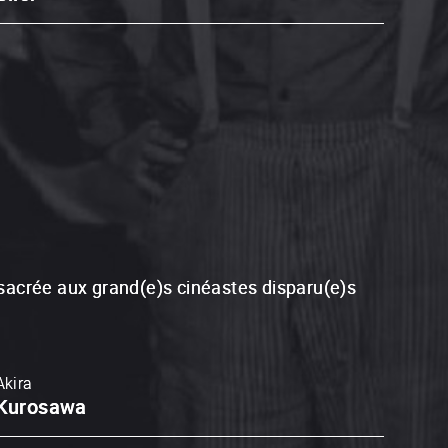
Jean-P
Dard
consacrée aux grand(e)s cinéastes disparu(e)s
Akira
Kurosawa