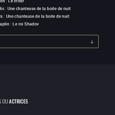
den
:
Le liftier
lis
:
Une chanteuse de la boite de nuit
ls
:
Une chanteuse de la boite de nuit
aplin
:
Le roi Shadov
S OU
ACTRICES