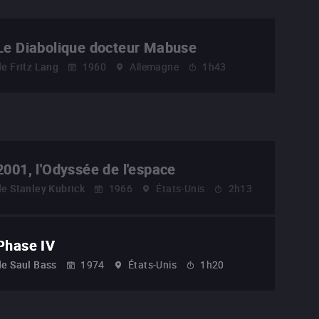
Le Diabolique docteur Mabuse
de
Fritz Lang
1960
Allemagne
1h43
2001, l'Odyssée de l'espace
de
Stanley Kubrick
1966
États-Unis
2h13
Phase IV
de
Saul Bass
1974
États-Unis
1h20