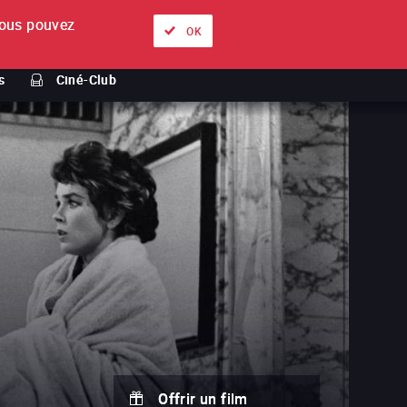
ous pouvez
À propos
Nos offres
Se connecter
FR
OK
s
Ciné-Club
Offrir un film