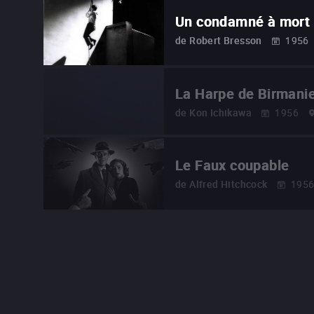
Un condamné à mort 
de
Robert Bresson
1956
La Harpe de Birmani
de
Kon Ichikawa
1956
Le Faux coupable
de
Alfred Hitchcock
195