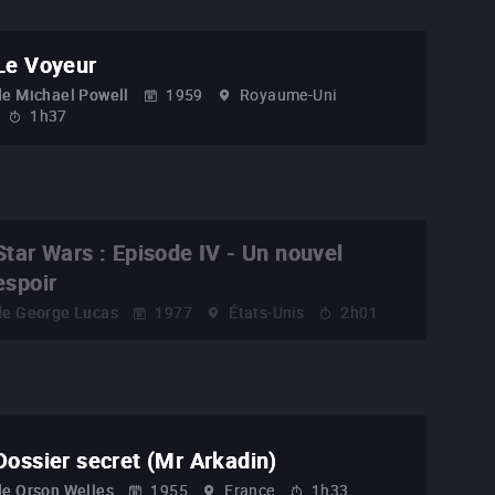
Le Voyeur
de
Michael Powell
1959
Royaume-Uni
1h37
Star Wars : Episode IV - Un nouvel
espoir
de
George Lucas
1977
États-Unis
2h01
Dossier secret (Mr Arkadin)
de
Orson Welles
1955
France
1h33