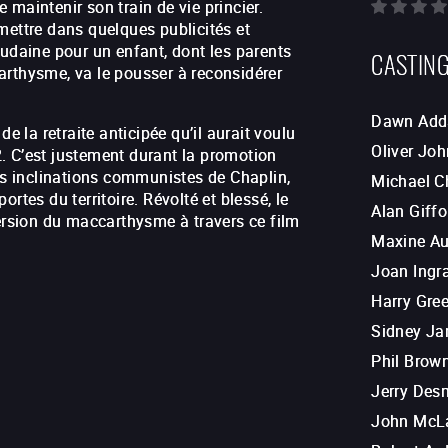
e maintenir son train de vie princier.
mettre dans quelques publicités et
oudaine pour un enfant, dont les parents
CASTIN
arthysme, va le pousser à reconsidérer
Dawn Ad
 de la retraite anticipée qu’il aurait voulu
Oliver Jo
. C’est justement durant la promotion
les inclinations communistes de Chaplin,
Michael C
rtes du territoire. Révolté et blessé, le
Alan Giffo
version du maccarthysme à travers ce film
Maxine Au
Joan Ing
Harry Gre
Sidney J
Phil Brow
Jerry De
John McL