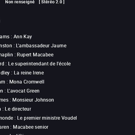
Non renseigné
[
Stéréo 2.0
]
G
dams
:
Ann Kay
hnston
:
L'ambassadeur Jaume
haplin
:
Rupert Macabee
rd
:
Le superintendant de l'école
dley
:
La reine Irene
ram
:
Mona Cromwell
en
:
L'avocat Green
ames
:
Monsieur Johnson
n
:
Le directeur
smonde
:
Le premier ministre Voudel
aren
:
Macabee senior