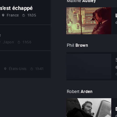
Maxine
Audley
s'est échappé
France
1h35
e
Japon
1h56
Phil
Brown
6
États-Unis
1h41
Robert
Arden