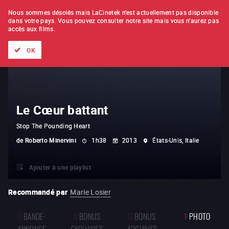
À L'UNITÉ
ABONNEMENT
Nous sommes désolés mais LaCinetek n'est actuellement pas disponible
dans votre pays.
Vous pouvez consulter notre site mais vous n'aurez pas
accès aux films.
Tous les films
Les listes de
Nouveautés
Trésors cachés
OK
Le Cœur battant
Stop The Pounding Heart
de
Roberto Minervini
1h38
2013
États-Unis, Italie
Ajouter à une playlist
Recommandé par
Marie Losier
0
BANDE-
0
BONUS
0
BONUS
1
PHOTO
ANNONCE
EXCLUSIFS
ARCHIVES