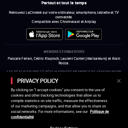
Partout et tout le temps
Retrouvez LaCinetek sur votre ordinateur, smartphone, tablette et TV
connectée.
Compatible avec Chromecast et Airplay
MEMBRES FONDATEURS
Pascale Ferran, Cédric Klapisch, Laurent Cantet (
réalisateurs
)
et
Alain
Rocca.
LES RÉALISATEURS ET RÉALISATRICES MEMBRES DE L'ASSOCIATION
LA CINÉMATHÈQUE DES CINÉASTES
PRIVACY POLICY
Olivier Assayas, Bertrand Bonello, Michel Hazanavicius (représentant de
l'ARP), Rebecca Zlotowski et Mikael Buch (représentant de la SRF)
By clicking on "I accept cookies" you consent to the use of
cookies and other tracking technologies that allow us to
LES ORGANISMES MEMBRES DE L'ASSOCIATION LA CINÉMATHÈQUE
compile statistics on site traffic, measure the effectiveness
DES CINÉASTES
of our marketing campaigns, and that allow you to share on
ouvre une nouvelle fenêtre
Lien externe
ouvre une nouvelle fenêtre
Lien externe
ouvre une nouvelle fenêtre
Lien externe
ouvre une nouvelle fenêtre
Lien externe
social networks. For more informations, see our
Politique de
ouvre une nouvelle fenêtre
Lien externe
ouvre une nouvelle fenêtre
Lien externe
ouvre une nouvelle fenêtre
Lien externe
confidentialité
ouvre une nouvelle fenêtre
Lien externe
ouvre une nouvelle fenêtre
Lien externe
ouvre une nouvelle fenêtre
Lien externe
ouvre une nouvelle fenêtre
Lien externe
ouvre une nouvelle fenêtre
Lien externe
ouvre une nouvelle fenêtre
Lien externe
ouvre une nouvelle fenêtre
Lien externe