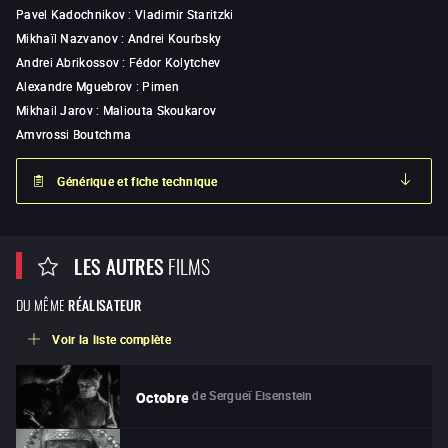
Pavel Kadochnikov
:
Vladimir Staritzki
Mikhaïl Nazvanov
:
Andrei Kourbsky
Andrei Abrikossov
:
Fédor Kolytchev
Alexandre Mguebrov
:
Pimen
Mikhail Jarov
:
Maliouta Skoukarov
Amvrossi Boutchma
Générique et fiche technique
LES AUTRES
FILMS
DU MÊME
RÉALISATEUR
Voir la liste complète
de
Sergueï Eisenstein
Octobre