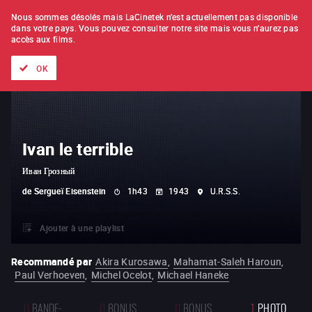
À L'UNITÉ
ABONNEMENT
Nous sommes désolés mais LaCinetek n'est actuellement pas disponible
dans votre pays.
Vous pouvez consulter notre site mais vous n'aurez pas
accès aux films.
Tous les films
Les listes de
Nouveautés
Trésors cachés
OK
Ivan le terrible
Иван Грозный
de
Sergueï Eisenstein
1h43
1943
U.R.S.S.
Ajouter à une playlist
Recommandé par
Akira Kurosawa
,
Mahamat-Saleh Haroun
,
Paul Verhoeven
,
Michel Ocelot
,
Michael Haneke
0
BANDE-
0
BONUS
0
BONUS
1
PHOTO