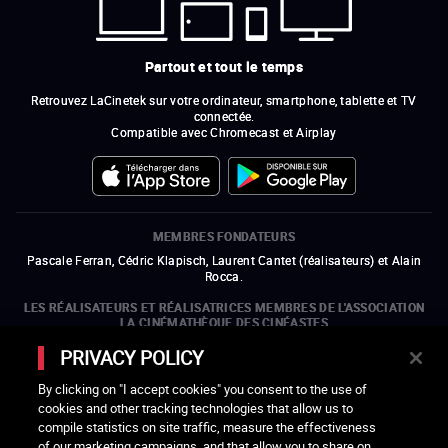
Partout et tout le temps
Retrouvez LaCinetek sur votre ordinateur, smartphone, tablette et TV
connectée.
Compatible avec Chromecast et Airplay
MEMBRES FONDATEURS
Pascale Ferran, Cédric Klapisch, Laurent Cantet (
réalisateurs
)
et
Alain
Rocca.
LES RÉALISATEURS ET RÉALISATRICES MEMBRES DE L'ASSOCIATION
LA CINÉMATHÈQUE DES CINÉASTES
Olivier Assayas, Bertrand Bonello, Michel Hazanavicius (représentant de
PRIVACY POLICY
l'ARP), Rebecca Zlotowski et Mikael Buch (représentant de la SRF)
By clicking on "I accept cookies" you consent to the use of
LES ORGANISMES MEMBRES DE L'ASSOCIATION LA CINÉMATHÈQUE
cookies and other tracking technologies that allow us to
DES CINÉASTES
compile statistics on site traffic, measure the effectiveness
ouvre une nouvelle fenêtre
Lien externe
ouvre une nouvelle fenêtre
Lien externe
ouvre une nouvelle fenêtre
Lien externe
ouvre une nouvelle fenêtre
Lien externe
of our marketing campaigns, and that allow you to share on
ouvre une nouvelle fenêtre
Lien externe
ouvre une nouvelle fenêtre
Lien externe
ouvre une nouvelle fenêtre
Lien externe