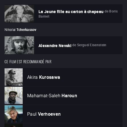
de
Boris
La Jeune fille au carton à chapeau
Barnet
Nikolai
Tcherkassov
de
Sergueï Eisenstein
Alexandre Nevski
CE FILM EST RECOMMANDÉ PAR
Akira
Kurosawa
Mahamat-Saleh
Haroun
Paul
Verhoeven