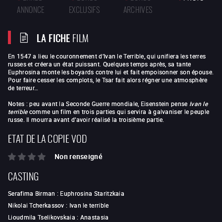
ANNONCE
EXCLUSIFS
ARCHIVES
LA FICHE
FILM
En 1547 a lieu le couronnement d’Ivan le Terrible, qui unifiera les terres
russes et créera un état puissant. Quelques temps après, sa tante
Euphrosina monte les boyards contre lui et fait empoisonner son épouse.
Pour faire cesser les complots, le Tsar fait alors régner une atmosphère
de terreur…
Notes : peu avant la Seconde Guerre mondiale, Eisenstein pense
Ivan le
terrible
comme un film en trois parties qui servira à galvaniser le peuple
russe. Il mourra avant d’avoir réalisé la troisième partie.
ETAT DE LA COPIE VOD
Non renseigné
CASTING
Serafima Birman
:
Euphrosina Staritzkaia
Nikolai Tcherkassov
:
Ivan le terrible
Lioudmila Tselikovskaia
:
Anastasia