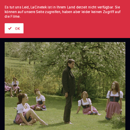
FILM FÜR FILM
ABONNEMENT
Es tut uns Leid, LaCinetek ist in Ihrem Land derzeit nicht verfügbar.
Sie
können auf unsere Seite zugreifen, haben aber leider keinen Zugriff auf
die Filme.
Alle Filme
Listen von
Neuheiten
Hidden Treasures
Topli
OK