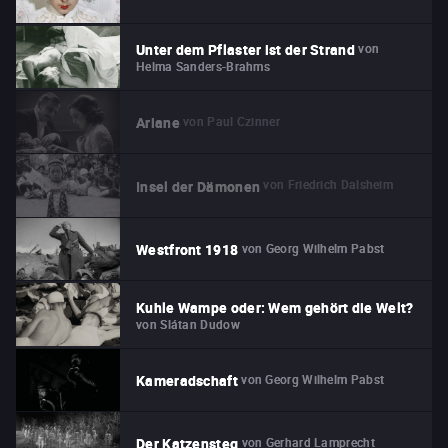
von
Unter dem Pflaster ist der Strand
Helma Sanders-Brahms
von
Paul Czinner
Ariane
von
Friedrich Dalsheim
Insel der Dämonen
von
Georg Wilhelm Pabst
Westfront 1918
Kuhle Wampe oder: Wem gehört die Welt?
von
Slátan Dudow
von
Georg Wilhelm Pabst
Kameradschaft
von
Gerhard Lamprecht
Der Katzensteg