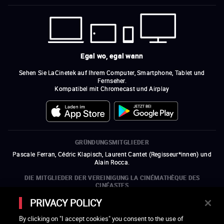
Egal wo, egal wann
Sehen Sie LaCinetek auf Ihrem Computer, Smartphone, Tablet und
Fernseher.
Kompatibel mit Chromecast und Airplay
GRÜNDUNGSMITGLIEDER
Pascale Ferran, Cédric Klapisch, Laurent Cantet (
Regisseur*innen
)
und
Alain Rocca.
DIE MITGLIEDER DER VEREINIGUNG LA CINÉMATHÈQUE DES
CINÉASTES
Olivier Assayas, Bertrand Bonello, Michel Hazanavicius (Repräsentant der
PRIVACY POLICY
ARP), Rebecca Zlotowski und Mikael Buch (Repräsentant der SRF)
By clicking on "I accept cookies" you consent to the use of
DIE MITGLIEDSORGANISATIONEN DER VEREINIGUNG LA