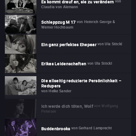
von
Es kommt drauf an, sie zu verändern
Claudia von Alemann
von
Heinrich George &
Schleppzug M 17
Werner Hochbaum
von
Ula Stöckl
Ein ganz perfektes Ehepaar
von
Ula Stöckl
Erikas Leidenschaften
Die allseitig reduzierte Persönlichkeit –
Redupers
von
Helke Sander
von
Wolfgang
Ich werde dich töten, Wolf
Petersen
von
Gerhard Lamprecht
Buddenbrooks