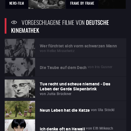
NERO-FILM
FRAME BY FRAME
VORGESCHLAGENE FILME VON
DEUTSCHE
KINEMATHEK
Wer fürchtet sich vorm schwarzen Mann
von
Helke Misselwitz
von
Iris Gusner
Die Taube auf dem Dach
Tue recht und scheue niemand - Das
Leben der Gerda Siepenbrink
von
Jutta Brückner
von
Ula Stöckl
Neun Leben hat die Katze
von
Elfi Mikesch
Ich denke oft an Hawaii